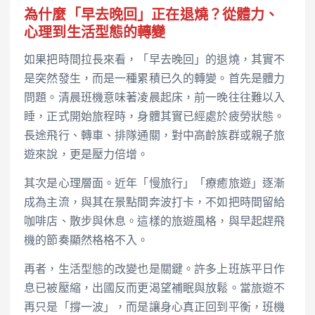
為什麼「早去晚回」正在退燒？從體力、
心理到生活型態的轉變
如果把時間拉長來看，「早去晚回」的退燒，其實不
是突然發生，而是一種累積已久的轉變。首先是體力
問題。清晨班機意味著凌晨起床，前一晚往往難以入
睡，正式開始旅程時，身體其實已經處於疲勞狀態。
長途飛行、轉車、排隊通關，對中高齡族群或親子旅
遊來說，更是壓力倍增。
其次是心理層面。近年「慢旅行」「療癒旅遊」逐漸
成為主流，與其在景點間奔波打卡，不如把時間留給
咖啡店、散步與休息。這樣的旅遊風格，與早起趕飛
機的節奏顯然格格不入。
再者，生活型態的改變也是關鍵。許多上班族平日作
息已被壓縮，出國反而更渴望補眠與放鬆。當旅遊不
再只是「撐一波」，而是讓身心真正回到平衡，班機