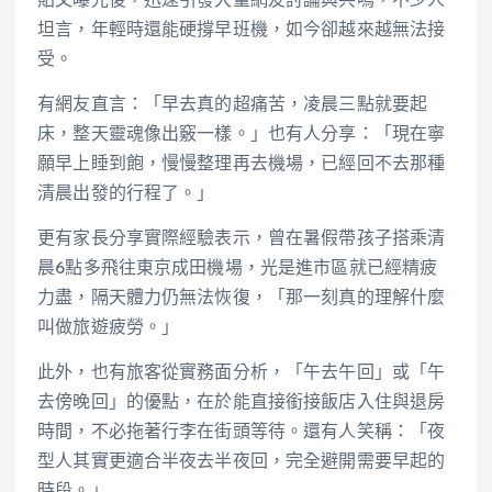
貼文曝光後，迅速引發大量網友討論與共鳴，不少人
坦言，年輕時還能硬撐早班機，如今卻越來越無法接
受。
有網友直言：「早去真的超痛苦，凌晨三點就要起
床，整天靈魂像出竅一樣。」也有人分享：「現在寧
願早上睡到飽，慢慢整理再去機場，已經回不去那種
清晨出發的行程了。」
更有家長分享實際經驗表示，曾在暑假帶孩子搭乘清
晨6點多飛往東京成田機場，光是進市區就已經精疲
力盡，隔天體力仍無法恢復，「那一刻真的理解什麼
叫做旅遊疲勞。」
此外，也有旅客從實務面分析，「午去午回」或「午
去傍晚回」的優點，在於能直接銜接飯店入住與退房
時間，不必拖著行李在街頭等待。還有人笑稱：「夜
型人其實更適合半夜去半夜回，完全避開需要早起的
時段。」