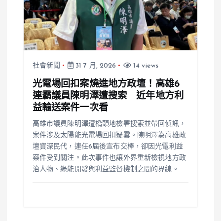
社會新聞
31 7 月, 2026
14 views
光電場回扣案燒進地方政壇！高雄6
連霸議員陳明澤遭搜索 近年地方利
益輸送案件一次看
高雄市議員陳明澤遭橋頭地檢署搜索並帶回偵訊，
案件涉及太陽能光電場回扣疑雲。陳明澤為高雄政
壇資深民代，連任6屆後宣布交棒，卻因光電利益
案件受到關注。此次事件也讓外界重新檢視地方政
治人物、綠能開發與利益監督機制之間的界線。