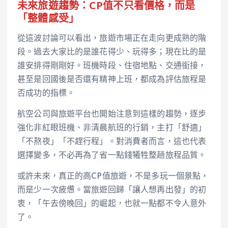
未來旅遊趨勢：CP值不只看價格，而是
「整體感受」
從這波討論可以看出，旅遊市場正在走向更成熟的階
段。過去大家比的是誰花得少、玩得多；現在比的是
誰安排得剛剛好。班機時段、住宿地點、交通銜接，
甚至是回國後是否還有精神上班，都成為評估旅程是
否成功的指標。
航空公司與旅遊平台也開始注意到這樣的趨勢，逐步
強化非紅眼班機、非清晨航班的行銷，主打「舒適」
「不熬夜」「不趕行程」。對消費者而言，這也代表
選擇變多，不必再為了省一點錢犧牲整趟旅程品質。
或許未來，真正的高CP值旅遊，不是多玩一個景點，
而是少一次疲憊。當旅遊回歸「讓人想再出發」的初
衷，「午去傍晚回」的崛起，也就一點都不令人意外
了。