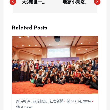
大S離世一周
老高小茉沒結
年｜具俊曄親
婚嗎？年收破
設紀念雕像曝
3億卻不生小
光 S家全員
孩 本人親揭
Related Posts
到齊低調揭幕
真實原因
即時報導
,
政治快訊
,
社會新聞
31 7 月, 2026
8 views