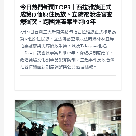
今日熱門新聞TOP3｜西拉雅族正式
成第17個原住民族、立院電競法審查
爆衝突、跨國運毒案重判12年
7月31日台灣三大新聞焦點包括西拉雅族正式核定為
第17個原住民族、立法院審查電競法時爆發林宜瑾
拍桌敲麥與失序問政爭議，以及Telegram化名
「Dior」跨國運毒案判刑12年。從族群制度改革、
政治議場文化到毒品犯罪防制，三起事件反映台灣
社會持續面對制度調整與公共治理挑戰。