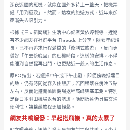
深夜返國的班機，就能在國外多待上一整天，把機票
錢「用到極致」。然而，這樣的旅遊方式，近年來卻
逐漸失去吸引力。
根據《三立新聞網》生活中心記者黃依婷報導，近期
有不少網友在社群平台 Threads 上分享，隨著年紀增
長，已不再追求行程滿檔的「衝刺式旅遊」，反而更
偏好「午去傍晚回」的班機時段。這樣的安排，不僅
能睡到自然醒再出門，也更貼近一般人的生活作息。
原PO指出，若選擇中午或下午出發，即便傍晚抵達目
的地，仍有時間從容入住飯店；若回程落在傍晚五點
左右，反而能避開桃園機場返程高峰與塞車潮。特別
是從日本羽田機場返台的航班，晚間抵達仍具備交通
便利性，讓整趟旅程更加輕鬆。
網友共鳴爆發：早起搭飛機，真的太累了