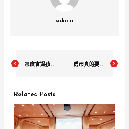
admin
怎麼會逼孩子
房市真的要崩
吞磁鐵？台南
了嗎？房仲公
小天才文理補
會警告5顆未
習班爆霸凌
爆彈倒數
Related Posts
小五生逼小一
2026恐爆
童吞磁鐵
「急跌式修
正」