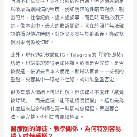
所謂不正當交往，並不只限於性行為，但必須達到足
以破壞婚姻圓滿的程度，例如明確的性暗示對話、親
密照片、住宿紀錄、證人證詞等，而且時間點必須清
楚。像本案中，最大的敗訴關鍵，就在於照片無法確
認拍攝與傳送時間，對話又多發生於離婚後，導致整
個因果關係被切斷。
此外，現代通訊軟體如IG、Telegram的「閱後即焚」
功能，也讓舉證變得更加困難。截圖是否完整、是否
被變造、帳號是否本人使用，都是法官會一一檢視的
重點。只要其中一環站不住腳，就可能全盤否定。
很多當事人情緒上可以理解，但法律並不處理「感覺
被背叛」，而是處理「能不能證明侵權」。這也是為
什麼越來越多律師在第一時間就會提醒，蒐證要合
法、要完整，否則提告風險極高。
醫療圈的師徒、教學關係，為何特別容易