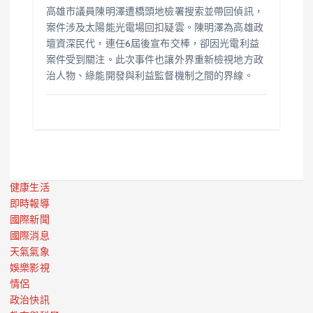
高雄市議員陳明澤遭橋頭地檢署搜索並帶回偵訊，
案件涉及太陽能光電場回扣疑雲。陳明澤為高雄政
壇資深民代，連任6屆後宣布交棒，卻因光電利益
案件受到關注。此次事件也讓外界重新檢視地方政
治人物、綠能開發與利益監督機制之間的界線。
健康生活
即時報導
國際新聞
國際消息
天氣氣象
娛樂影視
情侶
政治快訊