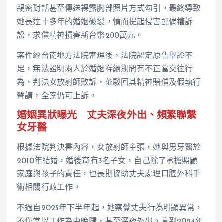
親密對話甚至傳送裸露胸部照片方式勾引，最終導致
她長達十多年的婚姻破裂，憤而提起侵害配偶權訴
訟，求償精神損害新台幣200萬元。
案件經台南地方法院審理後，法院認定原告舉證不
足，無法證明兩人於婚姻存續期間有不正當交往行
為，判決女放射師敗訴，並駁回其精神賠償及假執行
聲請，全案仍可上訴。
婚姻異狀曝光 丈夫深夜外出、頻繁聯繫
女牙醫
根據法院判決書內容，女放射師主張，她與男牙醫於
2010年結婚，婚後育有3名子女，自己除了承擔照顧
家庭與孩子的責任，也長期協助丈夫處理口腔外科手
術相關行政工作。
不過自2023年下半年起，她察覺丈夫行為明顯異常，
不僅常以工作為由晚歸，甚至深夜外出。直到2024年