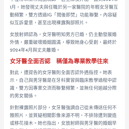
1月，她發現丈夫與任職於另一家醫院的年輕女牙醫互
動頻繁，雙方透過IG「閱後即焚」功能聯繫，內容疑
似互訴愛意，甚至出現裸露胸部照片。
女放射師認為，女牙醫明知男方已婚，仍主動發展婚
外情，嚴重破壞婚姻圓滿，導致她身心受創，最終於
2024年4月與丈夫離婚。
女牙醫全面否認 稱僅為專業教學往來
對此，遭提告的女牙醫則全面否認外遇指控。她表
示，自己與男牙醫是在牙科實習與臨床教學過程中認
識，雙方因專業交流而聯繫頻繁，並無任何逾越分際
的男女關係。
針對裸露照片部分，女牙醫強調自己從未傳送任何不
雅照片，並質疑相關影像來源不明，不排除遭到變造
或移花接木。她也指出，女放射師與男牙醫的婚姻早