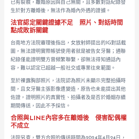
已有裂痕，離婚原因與自己無關，且多數對話紀錄發
生於對方離婚後，無法作為婚內外遇的證據。
法官認定關鍵證據不足 照片、對話時間
點成敗訴關鍵
台南地方法院審理後指出，女放射師提出的IG對話截
圖，無法證明實際帳號使用者就是被告女牙醫；通聯
紀錄僅能證明雙方曾頻繁聯繫，卻無法得知通話內
容，難以認定已超越一般社交或專業往來範圍。
至於裸露胸部照片，法院認為照片未顯示完整拍攝時
間，且女牙醫主張影像遭變造，原告也未能提出其他
佐證，證明照片的真實性、拍攝者及是否於婚姻存續
期間傳送，因此不予採信。
合照與LINE內容多在離婚後 侵害配偶權
不成立
法院另查，雙方合照的傳送時間為2024年4月24日，