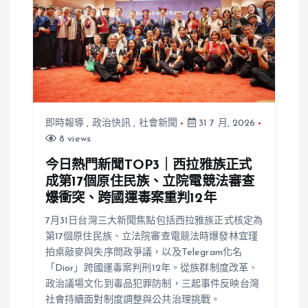
即時報導
,
政治快訊
,
社會新聞
31 7 月, 2026
8 views
今日熱門新聞TOP3｜西拉雅族正式
成第17個原住民族、立院電競法審查
爆衝突、跨國運毒案重判12年
7月31日台灣三大新聞焦點包括西拉雅族正式核定為
第17個原住民族、立法院審查電競法時爆發林宜瑾
拍桌敲麥與失序問政爭議，以及Telegram化名
「Dior」跨國運毒案判刑12年。從族群制度改革、
政治議場文化到毒品犯罪防制，三起事件反映台灣
社會持續面對制度調整與公共治理挑戰。