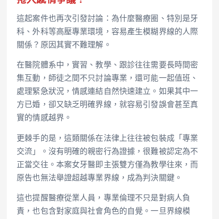
捲入感情爭議？
這起案件也再次引發討論：為什麼醫療圈、特別是牙
科、外科等高壓專業環境，容易產生模糊界線的人際
關係？原因其實不難理解。
在醫院體系中，實習、教學、跟診往往需要長時間密
集互動，師徒之間不只討論專業，還可能一起值班、
處理緊急狀況，情感連結自然快速建立。如果其中一
方已婚，卻又缺乏明確界線，就容易引發誤會甚至真
實的情感越界。
更棘手的是，這類關係在法律上往往被包裝成「專業
交流」。沒有明確的親密行為證據，很難被認定為不
正當交往。本案女牙醫即主張雙方僅為教學往來，而
原告也無法舉證超越專業界線，成為判決關鍵。
這也提醒醫療從業人員，專業倫理不只是對病人負
責，也包含對家庭與社會角色的自覺。一旦界線模