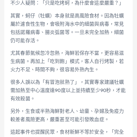
不少人疑問：「只是吃烤蚵，為什麼會這麼嚴重？」
其實，蚵仔（牡蠣）本身就是高風險食材。因為牡蠣
屬於濾食性生物，會吸附海水中的細菌與病毒，常見
包括諾羅病毒、腸炎弧菌等。一旦未完全加熱，細菌
仍可能存活。
尤其春節氣候忽冷忽熱，海鮮若保存不當，更容易滋
生病菌。再加上「吃到飽」模式，客人自行烤製，若
火力不足、時間不夠，很容易外熟內生。
很多人誤以為「有冒泡就熟了」，其實專家建議牡蠣
需加熱至中心溫度達90度以上並持續至少90秒，才能
有效殺菌。
另外，生食或半熟海鮮對老人、幼童、孕婦及免疫力
較差者風險更高，嚴重甚至可能引發敗血症。
這起事件也提醒民眾，食材新鮮不等於安全，「完全