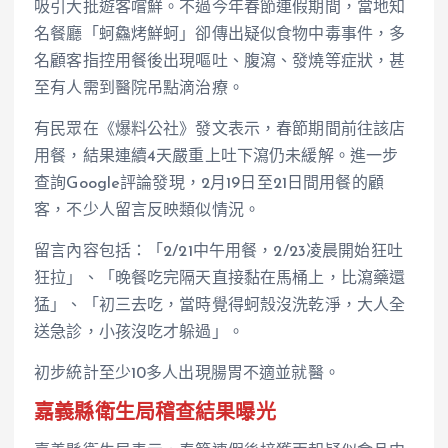
吸引大批遊客嚐鮮。不過今年春節連假期間，當地知
名餐廳「蚵鱻烤鮮蚵」卻傳出疑似食物中毒事件，多
名顧客指控用餐後出現嘔吐、腹瀉、發燒等症狀，甚
至有人需到醫院吊點滴治療。
有民眾在《爆料公社》發文表示，春節期間前往該店
用餐，結果連續4天嚴重上吐下瀉仍未緩解。進一步
查詢Google評論發現，2月19日至21日間用餐的顧
客，不少人留言反映類似情況。
留言內容包括：「2/21中午用餐，2/23凌晨開始狂吐
狂拉」、「晚餐吃完隔天直接黏在馬桶上，比瀉藥還
猛」、「初三去吃，當時覺得蚵殼沒洗乾淨，大人全
送急診，小孩沒吃才躲過」。
初步統計至少10多人出現腸胃不適並就醫。
嘉義縣衛生局稽查結果曝光