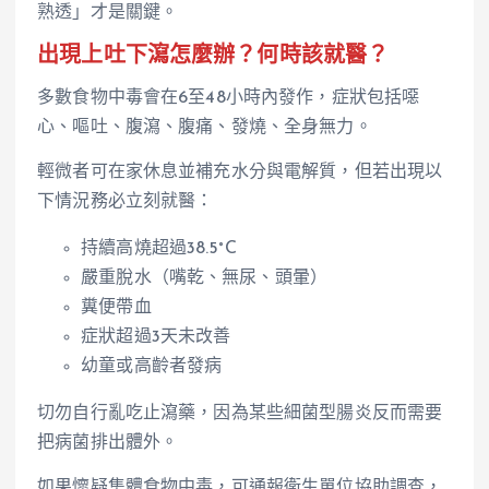
熟透」才是關鍵。
出現上吐下瀉怎麼辦？何時該就醫？
多數食物中毒會在6至48小時內發作，症狀包括噁
心、嘔吐、腹瀉、腹痛、發燒、全身無力。
輕微者可在家休息並補充水分與電解質，但若出現以
下情況務必立刻就醫：
持續高燒超過38.5°C
嚴重脫水（嘴乾、無尿、頭暈）
糞便帶血
症狀超過3天未改善
幼童或高齡者發病
切勿自行亂吃止瀉藥，因為某些細菌型腸炎反而需要
把病菌排出體外。
如果懷疑集體食物中毒，可通報衛生單位協助調查，