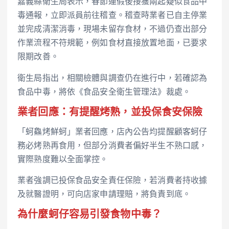
嘉義縣衛生局表示，春節連假後接獲兩起疑似食品中
毒通報，立即派員前往稽查。稽查時業者已自主停業
並完成清潔消毒，現場未留存食材，不過仍查出部分
作業流程不符規範，例如食材直接放置地面，已要求
限期改善。
衛生局指出，相關檢體與調查仍在進行中，若確認為
食品中毒，將依《食品安全衛生管理法》裁處。
業者回應：有提醒烤熟，並投保食安保險
「蚵鱻烤鮮蚵」業者回應，店內公告均提醒顧客蚵仔
務必烤熟再食用，但部分消費者偏好半生不熟口感，
實際熟度難以全面掌控。
業者強調已投保食品安全責任保險，若消費者持收據
及就醫證明，可向店家申請理賠，將負責到底。
為什麼蚵仔容易引發食物中毒？