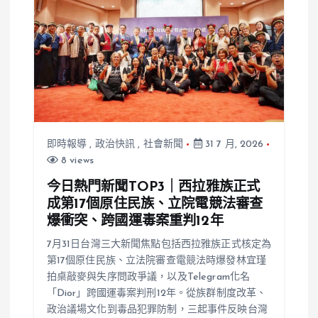
即時報導
,
政治快訊
,
社會新聞
31 7 月, 2026
8 views
今日熱門新聞TOP3｜西拉雅族正式
成第17個原住民族、立院電競法審查
爆衝突、跨國運毒案重判12年
7月31日台灣三大新聞焦點包括西拉雅族正式核定為
第17個原住民族、立法院審查電競法時爆發林宜瑾
拍桌敲麥與失序問政爭議，以及Telegram化名
「Dior」跨國運毒案判刑12年。從族群制度改革、
政治議場文化到毒品犯罪防制，三起事件反映台灣