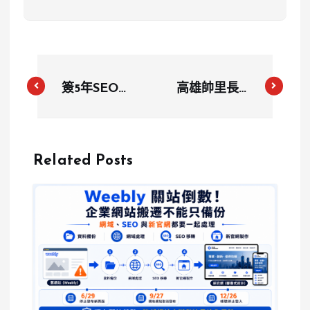
簽5年SEO合
高雄帥里長林
約卻「0成
浤澤被爆「假
效」？誠采股
看病59次詐
份有限公司遭
保」？黑歷史
Related Posts
控設霸王條
曝光掀議
款，數十店家
控血本無歸