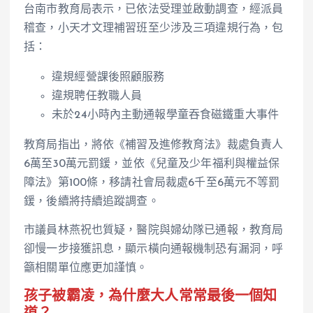
台南市教育局表示，已依法受理並啟動調查，經派員
稽查，小天才文理補習班至少涉及三項違規行為，包
括：
違規經營課後照顧服務
違規聘任教職人員
未於24小時內主動通報學童吞食磁鐵重大事件
教育局指出，將依《補習及進修教育法》裁處負責人
6萬至30萬元罰鍰，並依《兒童及少年福利與權益保
障法》第100條，移請社會局裁處6千至6萬元不等罰
鍰，後續將持續追蹤調查。
市議員林燕祝也質疑，醫院與婦幼隊已通報，教育局
卻慢一步接獲訊息，顯示橫向通報機制恐有漏洞，呼
籲相關單位應更加謹慎。
孩子被霸凌，為什麼大人常常最後一個知