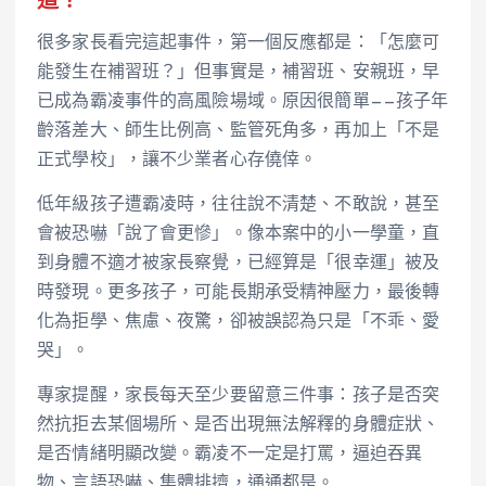
道？
很多家長看完這起事件，第一個反應都是：「怎麼可
能發生在補習班？」但事實是，補習班、安親班，早
已成為霸凌事件的高風險場域。原因很簡單——孩子年
齡落差大、師生比例高、監管死角多，再加上「不是
正式學校」，讓不少業者心存僥倖。
低年級孩子遭霸凌時，往往說不清楚、不敢說，甚至
會被恐嚇「說了會更慘」。像本案中的小一學童，直
到身體不適才被家長察覺，已經算是「很幸運」被及
時發現。更多孩子，可能長期承受精神壓力，最後轉
化為拒學、焦慮、夜驚，卻被誤認為只是「不乖、愛
哭」。
專家提醒，家長每天至少要留意三件事：孩子是否突
然抗拒去某個場所、是否出現無法解釋的身體症狀、
是否情緒明顯改變。霸凌不一定是打罵，逼迫吞異
物、言語恐嚇、集體排擠，通通都是。