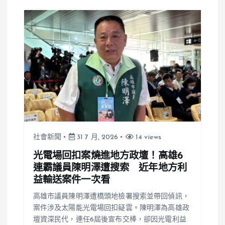
社會新聞
31 7 月, 2026
14 views
光電場回扣案燒進地方政壇！高雄6
連霸議員陳明澤遭搜索 近年地方利
益輸送案件一次看
高雄市議員陳明澤遭橋頭地檢署搜索並帶回偵訊，
案件涉及太陽能光電場回扣疑雲。陳明澤為高雄政
壇資深民代，連任6屆後宣布交棒，卻因光電利益