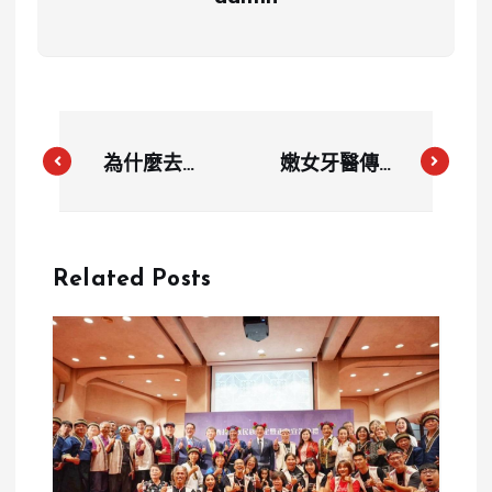
為什麼去日
嫩女牙醫傳露
本、韓國要提
胸照勾引人
高警覺？大S
夫！為什麼正
逝世滿一年，
宮求償200萬
Related Posts
日本流感破6
卻在台南地院
萬例、韓國諾
慘敗？
羅病毒拉警報