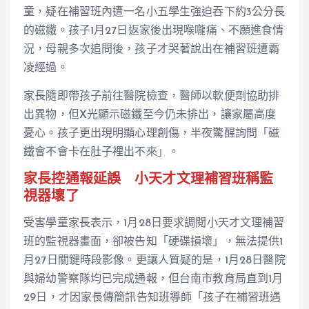
童，疑在補習班內遭一名小五學生強迫吞下約3公分長
的磁鐵。孩子1月27日返家後出現喉嚨痛、不願進食情
況，母親多次追問後，孩子才哭著說出在補習班遭霸
凌經過。
家長隨即帶孩子前往醫院檢查，醫師以軟便劑協助排
出異物，但X光顯示磁鐵至今仍未排出，讓家屬高度
憂心。孩子更出現明顯心理創傷，半夜驚醒詢問「磁
鐵會不會卡在肚子裡出不來」。
家長控通報延誤 小天才文理補習班稱監
視器壞了
受害學童家長表示，1月28日要求調閱小天才文理補習
班的監視器畫面，卻被告知「硬碟損壞」，無法提供1
月27日關鍵時段影像。更讓人質疑的是，1月28日醫院
與婦幼警察隊均已完成通報，但台南市教育局直到1月
29日，才因家長傳簡訊告知班導師「孩子在補習班遇