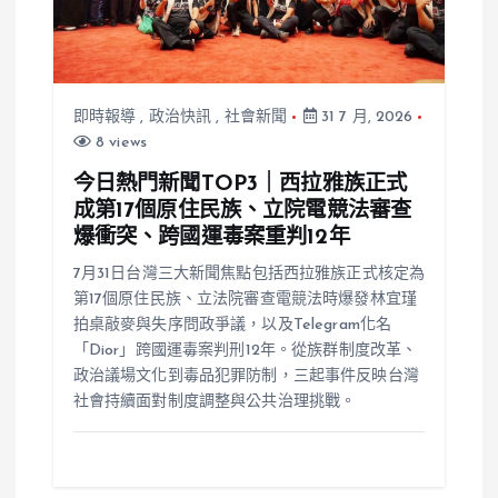
即時報導
,
政治快訊
,
社會新聞
31 7 月, 2026
8 views
今日熱門新聞TOP3｜西拉雅族正式
成第17個原住民族、立院電競法審查
爆衝突、跨國運毒案重判12年
7月31日台灣三大新聞焦點包括西拉雅族正式核定為
第17個原住民族、立法院審查電競法時爆發林宜瑾
拍桌敲麥與失序問政爭議，以及Telegram化名
「Dior」跨國運毒案判刑12年。從族群制度改革、
政治議場文化到毒品犯罪防制，三起事件反映台灣
社會持續面對制度調整與公共治理挑戰。