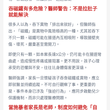
吞磁鐵有多危險？醫師警告：不是拉肚子
就能解決
很多人以為，吞下異物「排出來就好」，但醫師指
出，「磁鐵」是異物中風險極高的一種。尤其若吞下
不只一顆，磁鐵可能在腸道內互相吸附，導致腸壁夾
傷、壞死，嚴重甚至需開刀。
即便只有一顆，如本案長達3公分，仍可能卡在腸道彎
曲處，造成慢性疼痛或腸阻塞。更不用說，孩子心理
承受的恐懼與不安，往往比身體傷害更深遠。
醫師強調，家長一旦懷疑孩子吞食磁鐵或異物，應立
即就醫並持續追蹤，不可自行觀察了事。更重要的
是，事件本身已涉及「強迫行為」，應同步啟動兒少
保護機制，而非只處理醫療問題。
當施暴者家長是老師，制度如何避免「自