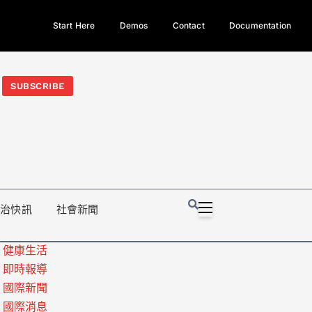
Start Here
Demos
Contact
Documentation
今日熱門新聞TOP3｜西拉雅族正式成第17個原住民族、立院電競
光電場回扣
法審查爆衝突、跨國運毒案重判12年
地方利益輸
SUBSCRIBE
政治快訊
社會新聞
健康生活
即時報導
國際新聞
國際消息