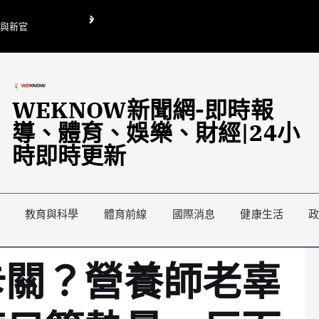
O與新官
翁曉玲喊刪陸委會1295萬媒宣費惹議 梁文傑回「只能靠嘴巴」
藍綠延燒地方宣傳預算戰
WEKNOW新聞網-即時報
導、體育、娛樂、財經|24小
時即時更新
教育與科學
體育前線
國際消息
健康生活
卡關？營養師老辜