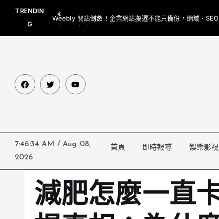
TRENDIN
Weebly 關站倒數！企業網站搬遷不能只備份，網域、SE
G
網都要一起處理
7:46:35 AM
/
Aug 08,
首頁
即時報導
娛樂影視
2026
減肥怎麼一直