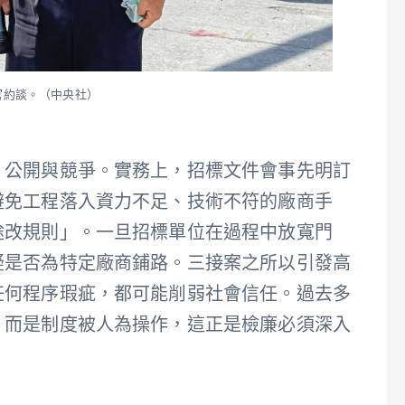
官約談。（中央社）
、公開與競爭。實務上，招標文件會事先明訂
避免工程落入資力不足、技術不符的廠商手
途改規則」。一旦招標單位在過程中放寬門
疑是否為特定廠商鋪路。三接案之所以引發高
任何程序瑕疵，都可能削弱社會信任。過去多
，而是制度被人為操作，這正是檢廉必須深入