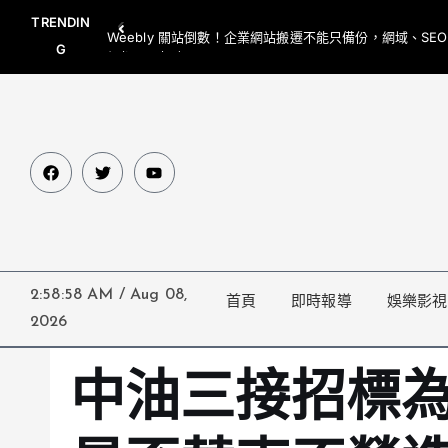
TRENDIN
Weebly 關站倒數！企業網站搬遷不能只備份，網域、SE
G
網都要一起處理
2:58:59 AM
/
Aug 08,
首頁
即時報導
娛樂影視
2026
中油三接招標