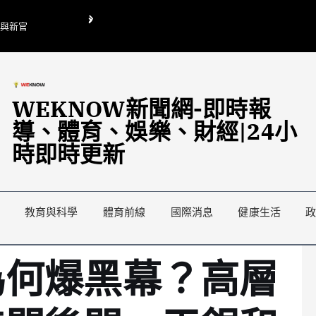
O與新官
翁曉玲喊刪陸委會1295萬媒宣費惹議 梁文傑回「只能靠嘴巴」
藍綠延燒地方宣傳預算戰
WEKNOW新聞網-即時報
導、體育、娛樂、財經|24小
時即時更新
教育與科學
體育前線
國際消息
健康生活
為何爆黑幕？高層