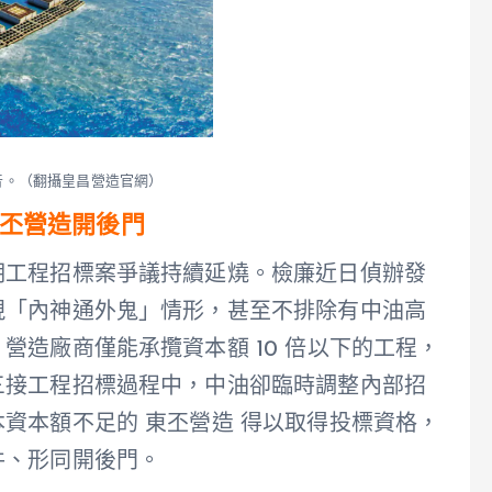
音。（翻攝皇昌營造官網）
丕營造開後門
期工程招標案爭議持續延燒。檢廉近日偵辦發
現「內神通外鬼」情形，甚至不排除有中油高
營造廠商僅能承攬資本額 10 倍以下的工程，
三接工程招標過程中，中油卻臨時調整內部招
資本額不足的 東丕營造 得以取得投標資格，
件、形同開後門。