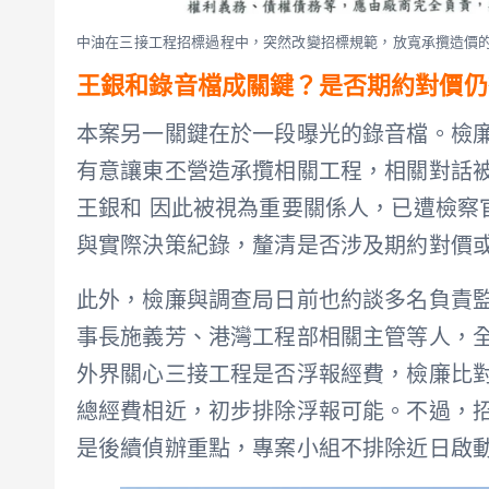
中油在三接工程招標過程中，突然改變招標規範，放寬承攬造價的
王銀和錄音檔成關鍵？是否期約對價仍
本案另一關鍵在於一段曝光的錄音檔。檢
有意讓東丕營造承攬相關工程，相關對話
王銀和 因此被視為重要關係人，已遭檢察
與實際決策紀錄，釐清是否涉及期約對價
此外，檢廉與調查局日前也約談多名負責監
事長施義芳、港灣工程部相關主管等人，
外界關心三接工程是否浮報經費，檢廉比
總經費相近，初步排除浮報可能。不過，
是後續偵辦重點，專案小組不排除近日啟