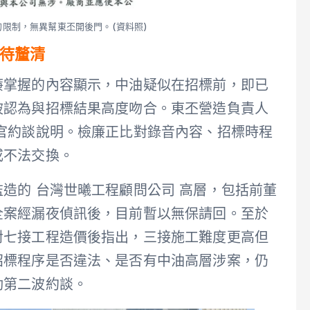
限制，無異幫東丕開後門。(資料照)
待釐清
廉掌握的內容顯示，中油疑似在招標前，即已
被認為與招標結果高度吻合。東丕營造負責人
官約談說明。檢廉正比對錄音內容、招標時程
或不法交換。
造的 台灣世曦工程顧問公司 高層，包括前董
全案經漏夜偵訊後，目前暫以無保請回。至於
對七接工程造價後指出，三接施工難度更高但
招標程序是否違法、是否有中油高層涉案，仍
動第二波約談。