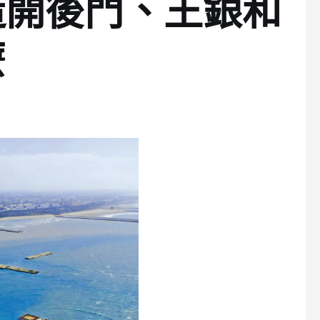
造開後門、王銀和
麼