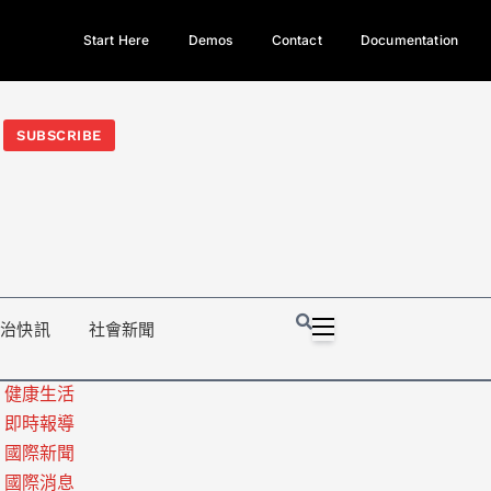
Start Here
Demos
Contact
Documentation
今日熱門新聞TOP3｜西拉雅族正式成第17個原住民族、立院電競
光電場回扣
法審查爆衝突、跨國運毒案重判12年
地方利益輸
SUBSCRIBE
政治快訊
社會新聞
健康生活
即時報導
國際新聞
國際消息