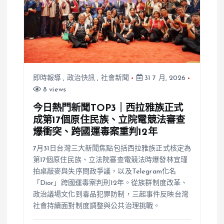
即時報導
,
政治快訊
,
社會新聞
31 7 月, 2026
8 views
今日熱門新聞TOP3｜西拉雅族正式
成第17個原住民族、立院電競法審查
爆衝突、跨國運毒案重判12年
7月31日台灣三大新聞焦點包括西拉雅族正式核定為
第17個原住民族、立法院審查電競法時爆發林宜瑾
拍桌敲麥與失序問政爭議，以及Telegram化名
「Dior」跨國運毒案判刑12年。從族群制度改革、
政治議場文化到毒品犯罪防制，三起事件反映台灣
社會持續面對制度調整與公共治理挑戰。