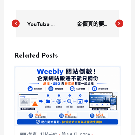
YouTube 播
金價真的要崩
放速度要收費
了？台灣銀行
了？免費功能
示警：今年金
遭鎖
價恐成「高震
Related Posts
Premium 才
盪常態」，回
能用
檔幅度恐達6
成
即時報導
,
科技前線
3 8 月, 2026