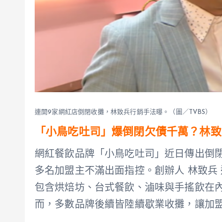
連開9家網紅店倒閉收攤，林致兵行銷手法曝。（圖／TVBS）
「小鳥吃吐司」爆倒閉欠債千萬？林致
網紅餐飲品牌「小鳥吃吐司」近日傳出倒
多名加盟主不滿出面指控。創辦人 林致兵
包含烘焙坊、台式餐飲、滷味與手搖飲在內
而，多數品牌後續皆陸續歇業收攤，讓加