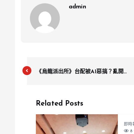
admin
《烏龍派出所》台配被AI惡搞？亂開黃
腔惹議 配音公會怒批侵權揚言提告
Related Posts
即時
8 