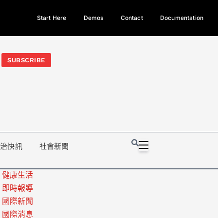
Start Here
Demos
Contact
Documentation
今日熱門新聞TOP3｜西拉雅族正式成第17個原住民族、立院電競
光電場回扣
法審查爆衝突、跨國運毒案重判12年
地方利益輸
SUBSCRIBE
政治快訊
社會新聞
健康生活
即時報導
國際新聞
國際消息