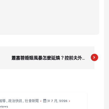
蕭嘉蓉婚姻風暴怎麼延燒？控前夫外遇
2女判賠確定 再反告影射王建民侵害
隱私
報導
,
政治快訊
,
社會新聞
31 7 月, 2026
views