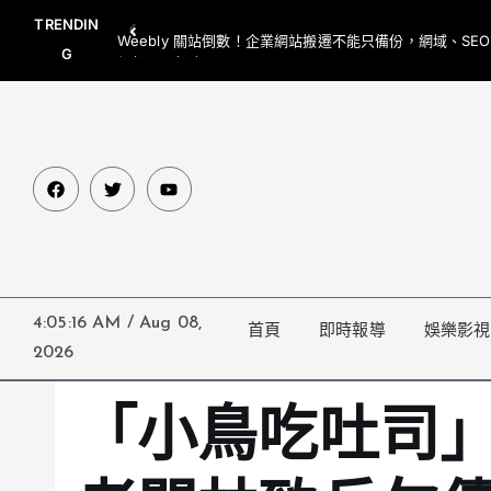
TRENDIN
Weebly 關站倒數！企業網站搬遷不能只備份，網域、SE
G
網都要一起處理
4:05:17 AM
/
Aug 08,
首頁
即時報導
娛樂影視
2026
「小鳥吃吐司