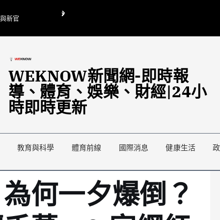
O與新官
翁曉玲喊刪陸委會1295萬媒宣費惹議 梁文傑回「只能靠嘴巴」
藍綠延燒地方宣傳預算戰
WEKNOW新聞網-即時報
導、體育、娛樂、財經|24小
時即時更新
教育與科學
體育前線
國際消息
健康生活
」為何一夕爆倒？