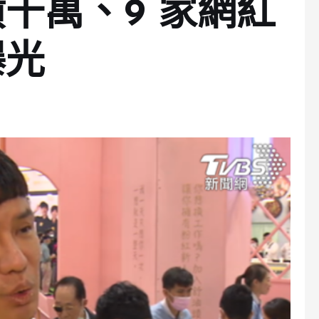
千萬、9 家網紅
曝光