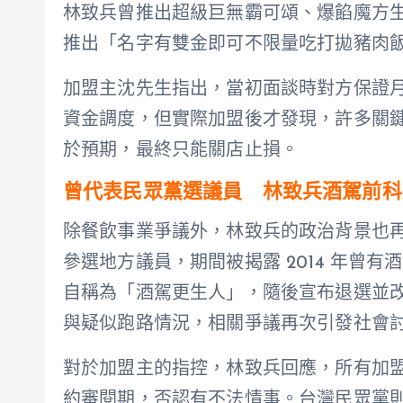
林致兵曾推出超級巨無霸可頌、爆餡魔方生吐
推出「名字有雙金即可不限量吃打拋豬肉
加盟主沈先生指出，當初面談時對方保證月入
資金調度，但實際加盟後才發現，許多關
於預期，最終只能關店止損。
曾代表民眾黨選議員 林致兵酒駕前科
除餐飲事業爭議外，林致兵的政治背景也再度
參選地方議員，期間被揭露 2014 年曾
自稱為「酒駕更生人」，隨後宣布退選並
與疑似跑路情況，相關爭議再次引發社會
對於加盟主的指控，林致兵回應，所有加盟
約審閱期，否認有不法情事。台灣民眾黨