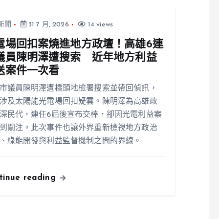
新聞
31 7 月, 2026
14 views
電場回扣案燒進地方政壇！高雄6連
議員陳明澤遭搜索 近年地方利益
送案件一次看
市議員陳明澤遭橋頭地檢署搜索並帶回偵訊，
涉及太陽能光電場回扣疑雲。陳明澤為高雄政
深民代，連任6屆後宣布交棒，卻因光電利益案
到關注。此次事件也讓外界重新檢視地方政治
、綠能開發與利益監督機制之間的界線。
tinue reading