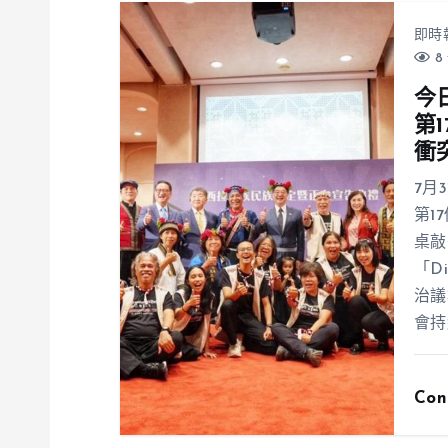
即時
8 
今
第
衝
7月
第1
桌敲
「D
治議
會持
Con