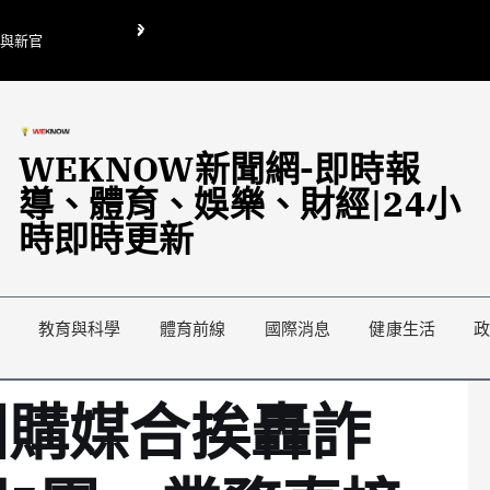
O與新官
翁曉玲喊刪陸委會1295萬媒宣費惹議 梁文傑回「只能靠嘴巴」
藍綠延燒地方宣傳預算戰
WEKNOW新聞網-即時報
導、體育、娛樂、財經|24小
時即時更新
教育與科學
體育前線
國際消息
健康生活
團購媒合挨轟詐