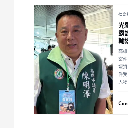
社會
光
霸
輸
高雄
案件
壇資
件受
人物
Con