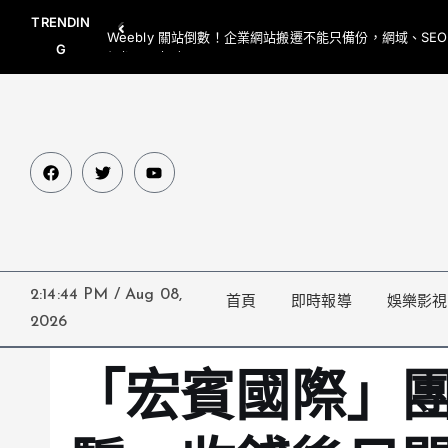
TRENDIN
Weebly 關站倒數！企業網站搬遷不能只備份，網域、SE
G
網都要一起處理
2:14:45 PM
/
Aug 08,
首頁
即時報導
娛樂影視
2026
「宏賓國際」