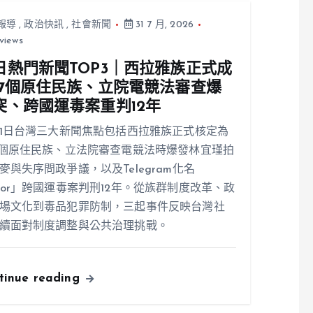
報導
,
政治快訊
,
社會新聞
31 7 月, 2026
views
日熱門新聞TOP3｜西拉雅族正式成
17個原住民族、立院電競法審查爆
突、跨國運毒案重判12年
31日台灣三大新聞焦點包括西拉雅族正式核定為
7個原住民族、立法院審查電競法時爆發林宜瑾拍
麥與失序問政爭議，以及Telegram化名
ior」跨國運毒案判刑12年。從族群制度改革、政
場文化到毒品犯罪防制，三起事件反映台灣社
續面對制度調整與公共治理挑戰。
tinue reading