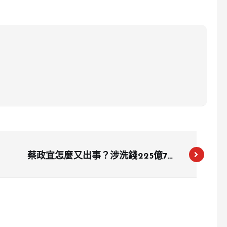
蔡政宜怎麼又出事？涉洗錢225億7被
告潛逃仍交保 密道離院引爆司法質疑