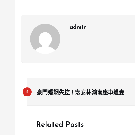
admin
豪門婚姻失控！宏泰林鴻南座車遭妻王
婉玲踹毀、遭王憲欽掐脖 家族衝突連
環爆下場曝光
Related Posts