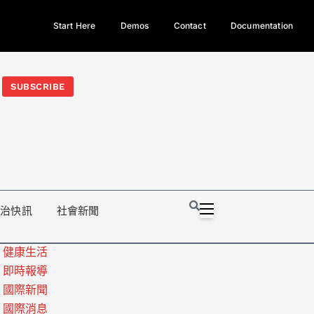
Start Here
Demos
Contact
Documentation
今日熱門新聞TOP3｜西拉雅族正式成第17個原住民族、立院電競
光電場回扣
法審查爆衝突、跨國運毒案重判12年
地方利益輸
SUBSCRIBE
政治快訊
社會新聞
健康生活
即時報導
國際新聞
國際消息