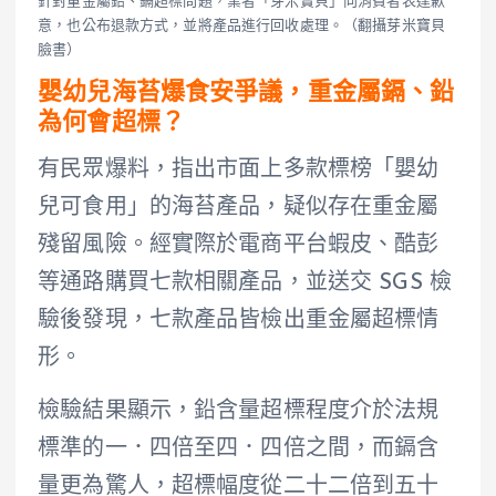
針對重金屬鉛、鎘超標問題，業者「芽米寶貝」向消費者表達歉
意，也公布退款方式，並將產品進行回收處理。（翻攝芽米寶貝
臉書）
嬰幼兒海苔爆食安爭議，重金屬鎘、鉛
為何會超標？
有民眾爆料，指出市面上多款標榜「嬰幼
兒可食用」的海苔產品，疑似存在重金屬
殘留風險。經實際於電商平台蝦皮、酷彭
等通路購買七款相關產品，並送交 SGS 檢
驗後發現，七款產品皆檢出重金屬超標情
形。
檢驗結果顯示，鉛含量超標程度介於法規
標準的一．四倍至四．四倍之間，而鎘含
量更為驚人，超標幅度從二十二倍到五十