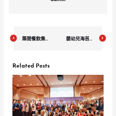
築間餐飲集團
嬰幼兒海苔怎
高層騷擾案怎
麼會全數超
麼判？女助理
標？7 款產品
指控強吻戳胸
重金屬檢驗結
Related Posts
最終不起訴真
果曝光，專家
相
示警恐傷孩童
健康