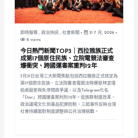
即時報導
,
政治快訊
,
社會新聞
31 7 月, 2026
8 views
今日熱門新聞TOP3｜西拉雅族正式
成第17個原住民族、立院電競法審查
爆衝突、跨國運毒案重判12年
7月31日台灣三大新聞焦點包括西拉雅族正式核定為
第17個原住民族、立法院審查電競法時爆發林宜瑾
拍桌敲麥與失序問政爭議，以及Telegram化名
「Dior」跨國運毒案判刑12年。從族群制度改革、
政治議場文化到毒品犯罪防制，三起事件反映台灣
社會持續面對制度調整與公共治理挑戰。