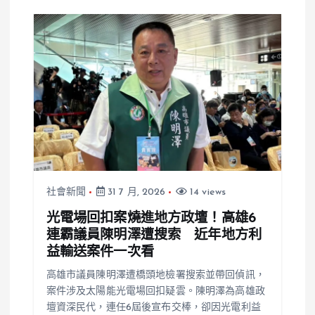
社會新聞
31 7 月, 2026
14 views
光電場回扣案燒進地方政壇！高雄6
連霸議員陳明澤遭搜索 近年地方利
益輸送案件一次看
高雄市議員陳明澤遭橋頭地檢署搜索並帶回偵訊，
案件涉及太陽能光電場回扣疑雲。陳明澤為高雄政
壇資深民代，連任6屆後宣布交棒，卻因光電利益