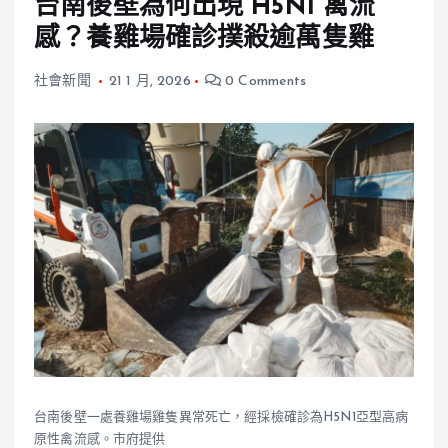
台南後壁為何出現 H5N1 禽流
感？養雞場確診撲殺逾萬隻雞
社會新聞
21 1 月, 2026
0 Comments
台南後壁一處養雞場雞隻異常死亡，經採檢確診為H5N1亞型高病
原性禽流感。市府提供