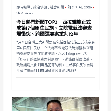
即時報導
,
政治快訊
,
社會新聞
31 7 月, 2026
8 views
今日熱門新聞TOP3｜西拉雅族正式
成第17個原住民族、立院電競法審查
爆衝突、跨國運毒案重判12年
7月31日台灣三大新聞焦點包括西拉雅族正式核定為
第17個原住民族、立法院審查電競法時爆發林宜瑾
拍桌敲麥與失序問政爭議，以及Telegram化名
「Dior」跨國運毒案判刑12年。從族群制度改革、
政治議場文化到毒品犯罪防制，三起事件反映台灣
社會持續面對制度調整與公共治理挑戰。