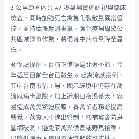
3 公里範圍內共 47 場禽場實施訪視與臨床
檢查，同時加強死亡禽隻化製數量異常管
控，並持續派遣消毒車，強化疫場周邊公
共區域消毒作業，將環境中病毒量降至最
低。
動保處提醒，目前正值候鳥北返季節，今
年截至目前全台已發生 6 起禽流感案例，
其中台南市佔 1 場，顯示環境中仍存在禽
流感病毒風險。加上近期日夜溫差大，容
易造成禽隻緊迫反應，養禽業者務必提高
警覺，落實人車進出管制，修補禽舍防鳥
圍網破洞，避免家禽與候鳥或野鳥接觸，