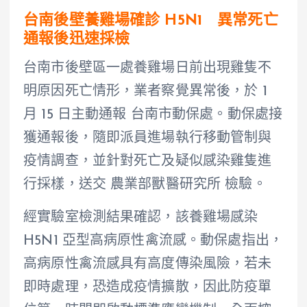
台南後壁養雞場確診 H5N1 異常死亡
通報後迅速採檢
台南市後壁區一處養雞場日前出現雞隻不
明原因死亡情形，業者察覺異常後，於 1
月 15 日主動通報 台南市動保處。動保處接
獲通報後，隨即派員進場執行移動管制與
疫情調查，並針對死亡及疑似感染雞隻進
行採樣，送交 農業部獸醫研究所 檢驗。
經實驗室檢測結果確認，該養雞場感染
H5N1 亞型高病原性禽流感。動保處指出，
高病原性禽流感具有高度傳染風險，若未
即時處理，恐造成疫情擴散，因此防疫單