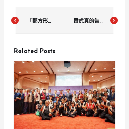
「鄭方形事
雷虎真的告了
件」為何一年
嗎？正式對網
多仍未停歇？
紅 Cheap 提
南市府點名鄭
告違反證交法
Related Posts
宇呈：別再拿
並求償 1 億
孩子當工具
元 董事長陳
冠如親自發聲