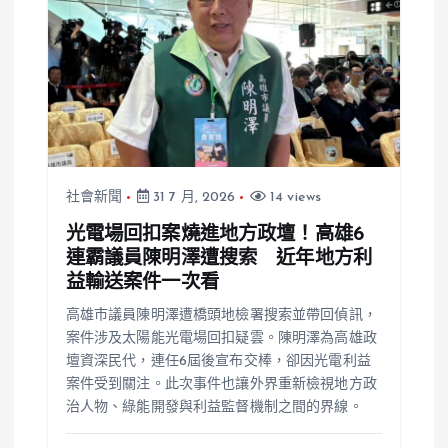
社會新聞
31 7 月, 2026
14 views
光電場回扣案燒進地方政壇！高雄6
連霸議員陳明澤遭搜索 近年地方利
益輸送案件一次看
高雄市議員陳明澤遭橋頭地檢署搜索並帶回偵訊，
案件涉及太陽能光電場回扣疑雲。陳明澤為高雄政
壇資深民代，連任6屆後宣布交棒，卻因光電利益
案件受到關注。此次事件也讓外界重新檢視地方政
治人物、綠能開發與利益監督機制之間的界線。