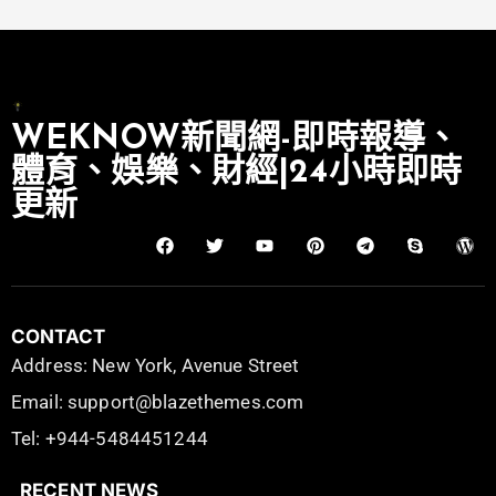
WEKNOW新聞網-即時報導、
體育、娛樂、財經|24小時即時
更新
CONTACT
Address: New York, Avenue Street
Email: support@blazethemes.com
Tel: +944-5484451244
RECENT NEWS