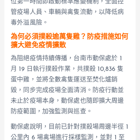
位第一時間即啟動標準應變機制，全面控
管疫場人員、車輛與禽隻流動，以降低病
毒外溢風險。
為何必須撲殺逾萬隻雞？防疫措施如何
擴大避免疫情擴散
為阻絕疫情持續傳播，台南市動保處於 1
月 19 日執行撲殺作業，共撲殺 10,836 隻
蛋中雞，並將全數禽隻運送至焚化爐銷
毀，同步完成疫場全面清消。防疫行動並
未止於疫場本身，動保處也隨即擴大周邊
防疫範圍，加強監測與巡查。
動保處說明，目前已針對撲殺場周邊半徑 1
公里內 6 場禽場進行採樣監測，並對 1 至