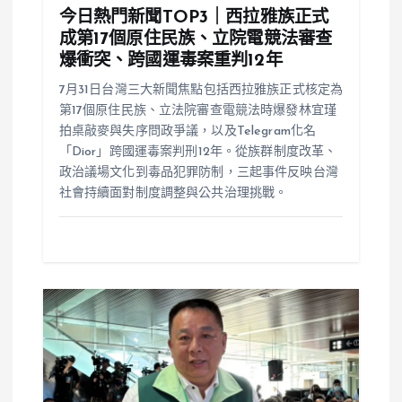
今日熱門新聞TOP3｜西拉雅族正式
成第17個原住民族、立院電競法審查
爆衝突、跨國運毒案重判12年
7月31日台灣三大新聞焦點包括西拉雅族正式核定為
第17個原住民族、立法院審查電競法時爆發林宜瑾
拍桌敲麥與失序問政爭議，以及Telegram化名
「Dior」跨國運毒案判刑12年。從族群制度改革、
政治議場文化到毒品犯罪防制，三起事件反映台灣
社會持續面對制度調整與公共治理挑戰。