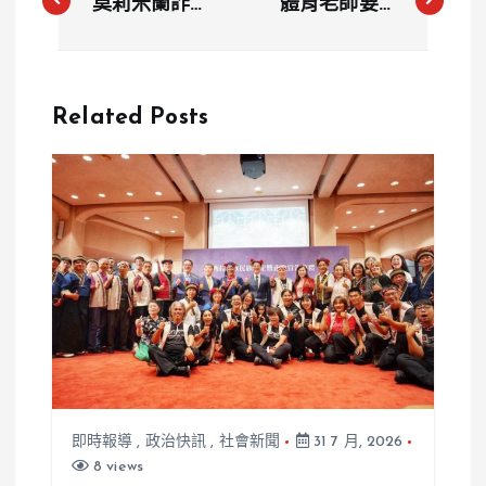
莫莉米蘭詐騙
體育老師要8
案怎麼演變成
歲童跑100圈
悲劇？前助理
只是開玩笑？
遭網暴輕生
律師警告恐涉
Related Posts
強制罪
即時報導
,
政治快訊
,
社會新聞
31 7 月, 2026
8 views