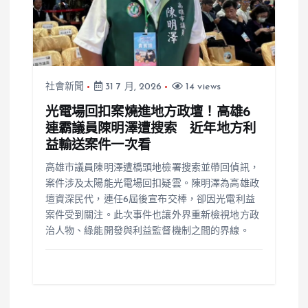
社會新聞
31 7 月, 2026
14 views
光電場回扣案燒進地方政壇！高雄6
連霸議員陳明澤遭搜索 近年地方利
益輸送案件一次看
高雄市議員陳明澤遭橋頭地檢署搜索並帶回偵訊，
案件涉及太陽能光電場回扣疑雲。陳明澤為高雄政
壇資深民代，連任6屆後宣布交棒，卻因光電利益
案件受到關注。此次事件也讓外界重新檢視地方政
治人物、綠能開發與利益監督機制之間的界線。