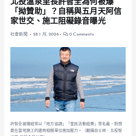
北投溫泉里長許智全為何被爆
「拗贊助」？自稱與五月天阿信
家世交、施工阻礙錄音曝光
社會新聞
28 1 月, 2026
0 Comments
許智全被爆經常以「地方協調」「里民活動經費」等名義，對想
要在當地施工的建商相關單位施加壓力。（翻攝自士林．北投智