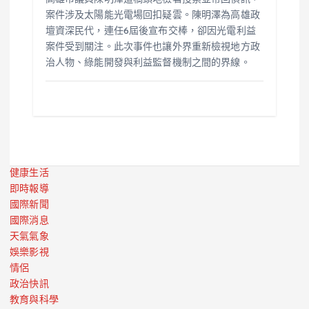
案件涉及太陽能光電場回扣疑雲。陳明澤為高雄政
壇資深民代，連任6屆後宣布交棒，卻因光電利益
案件受到關注。此次事件也讓外界重新檢視地方政
治人物、綠能開發與利益監督機制之間的界線。
健康生活
即時報導
國際新聞
國際消息
天氣氣象
娛樂影視
情侶
政治快訊
教育與科學