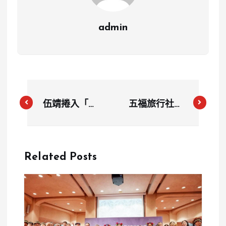
admin
伍靖捲入「餵
五福旅行社怎
毒騙砲」風
麼了？23GB
暴？星二代光
旅客個資外流
環被控免費大
含護照資料
Related Posts
麻誘女上床真
業者證實遭
相曝光
駭、已報案