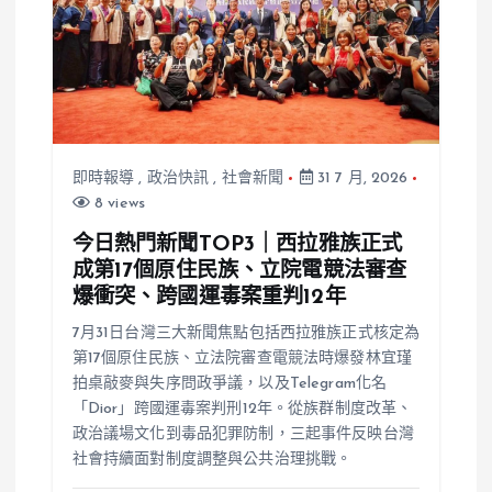
即時報導
,
政治快訊
,
社會新聞
31 7 月, 2026
8 views
今日熱門新聞TOP3｜西拉雅族正式
成第17個原住民族、立院電競法審查
爆衝突、跨國運毒案重判12年
7月31日台灣三大新聞焦點包括西拉雅族正式核定為
第17個原住民族、立法院審查電競法時爆發林宜瑾
拍桌敲麥與失序問政爭議，以及Telegram化名
「Dior」跨國運毒案判刑12年。從族群制度改革、
政治議場文化到毒品犯罪防制，三起事件反映台灣
社會持續面對制度調整與公共治理挑戰。