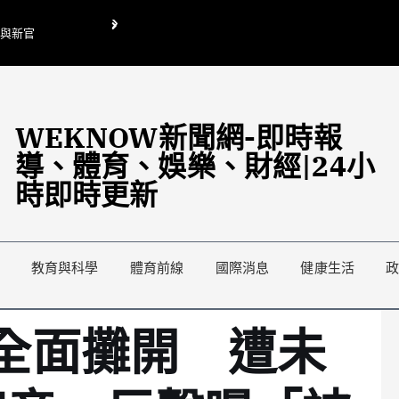
O與新官
翁曉玲喊刪陸委會1295萬媒宣費惹議 梁文傑回「只能靠嘴巴」
藍綠延燒地方宣傳預算戰
WEKNOW新聞網-即時報
導、體育、娛樂、財經|24小
時即時更新
教育與科學
體育前線
國際消息
健康生活
波全面攤開 遭未