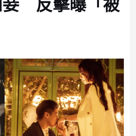
四妾 反擊曝「被