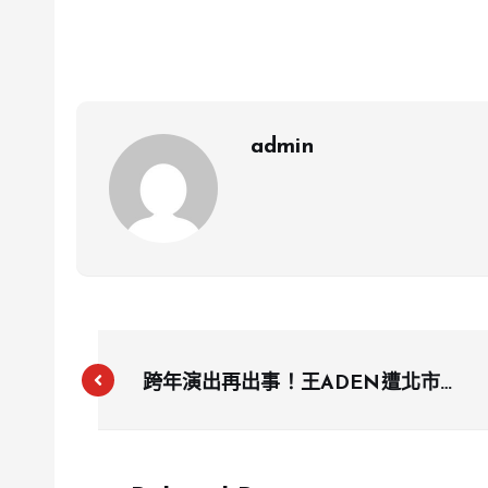
admin
跨年演出再出事！王ADEN遭北市除
名 宜蘭跨年也爆抵制聲浪