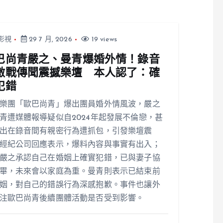
影視
29 7 月, 2026
19 views
巴尚青嚴之、曼青爆婚外情！錄音
激戰傳聞震撼樂壇 本人認了：確
犯錯
樂團「歐巴尚青」爆出團員婚外情風波，嚴之
青遭媒體報導疑似自2024年起發展不倫戀，甚
出在錄音間有親密行為遭抓包，引發樂壇震
經紀公司回應表示，爆料內容與事實有出入；
嚴之承認自己在婚姻上確實犯錯，已與妻子協
畢，未來會以家庭為重。曼青則表示已結束前
姻，對自己的錯誤行為深感抱歉。事件也讓外
注歐巴尚青後續團體活動是否受到影響。