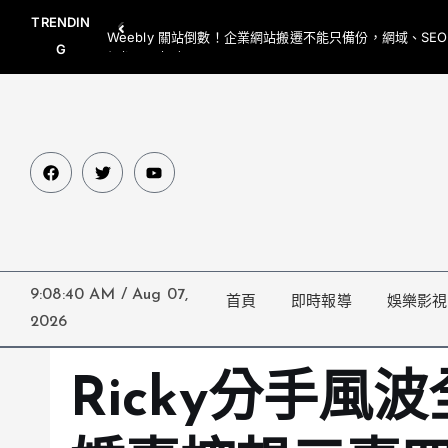
TRENDIN
Weebly 關站倒數！企業網站搬遷不能只備份，網域、SE
G
網都要一起處理
9:08:42 AM
/
Aug 07,
首頁
即時報導
娛樂影視
2026
Ricky分手風