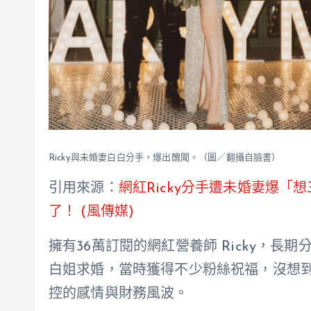
Ricky與未婚妻白白分手，爆出醜聞。（圖／翻攝自臉書）
引用來源：
網紅Ricky分手遭未婚妻爆「
了！ (風傳媒)
擁有36萬訂閱的網紅營養師 Ricky，長
白姐求婚，當時獲得不少粉絲祝福，沒想
控的感情與財務風波。