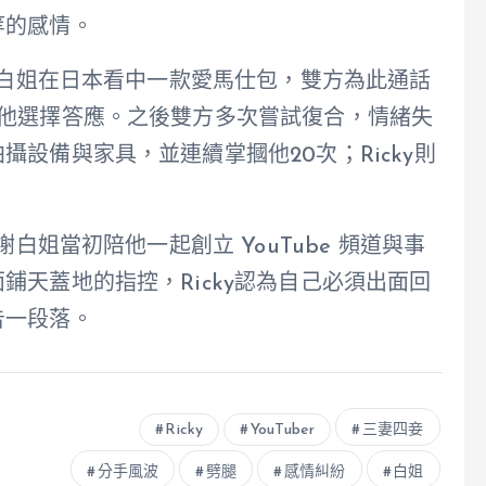
等的感情。
，是白姐在日本看中一款愛馬仕包，雙方為此通話
，他選擇答應。之後雙方多次嘗試復合，情緒失
設備與家具，並連續掌摑他20次；Ricky則
白姐當初陪他一起創立 YouTube 頻道與事
鋪天蓋地的指控，Ricky認為自己必須出面回
告一段落。
Ricky
YouTuber
三妻四妾
分手風波
劈腿
感情糾紛
白姐