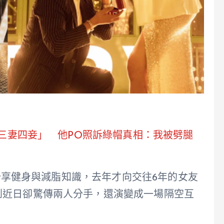
想三妻四妾」 他PO照訴綠帽真相：我被劈腿
期分享健身與減脂知識，去年才向交往6年的女友
到近日卻驚傳兩人分手，還演變成一場隔空互