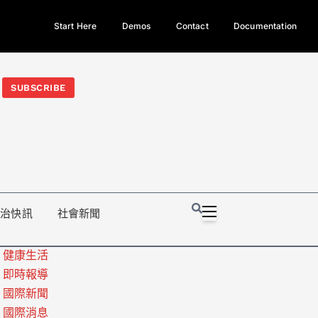
Start Here
Demos
Contact
Documentation
今日熱門新聞TOP3｜西拉雅族正式成第17個原住民族、立院電競
光電場回扣
法審查爆衝突、跨國運毒案重判12年
地方利益輸
SUBSCRIBE
政治快訊
社會新聞
健康生活
即時報導
國際新聞
國際消息