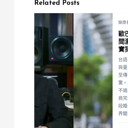
Related Posts
娛樂
歐
間
實
台語
與曼
至傳
驚。
不過
商完
段婚
界關