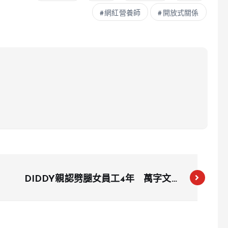
網紅營養師
開放式關係
DIDDY親認劈腿女員工4年 萬字文揭
地下情始末 瑪菲斯崩潰哭問：我的床
為何給她睡