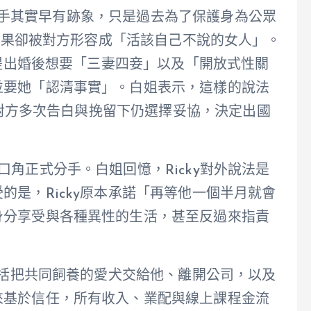
兩人分手其實早有跡象，只是過去為了保護身為公眾
，結果卻被對方形容成「活該自己不說的女人」。
曾提出婚後想要「三妻四妾」以及「開放式性關
並要她「認清事實」。白姐表示，這樣的說法
但在對方多次告白與挽留下仍選擇妥協，決定出國
角正式分手。白姐回憶，Ricky對外說法是
的是，Ricky原本承諾「再等他一個半月就會
身分享受與各種異性的生活，甚至反過來指責
，包括把共同飼養的愛犬交給他、離開公司，以及
來基於信任，所有收入、業配與線上課程金流