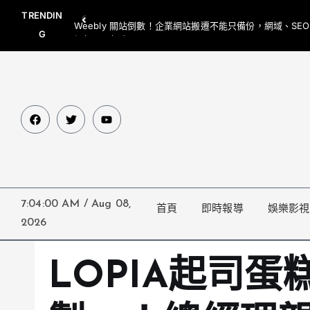
TRENDIN
Weebly 關站倒數！企業網站搬遷不能只備份，網域、SE
G
網都要一起處理
7:04:01 AM
/
Aug 08,
首頁
即時報導
娛樂影視
2026
LOPIA起司