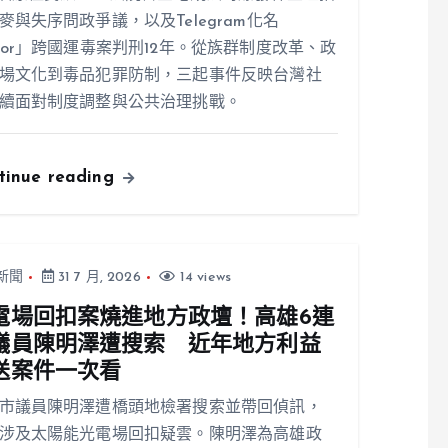
麥與失序問政爭議，以及Telegram化名
ior」跨國運毒案判刑12年。從族群制度改革、政
場文化到毒品犯罪防制，三起事件反映台灣社
續面對制度調整與公共治理挑戰。
tinue reading
新聞
31 7 月, 2026
14 views
電場回扣案燒進地方政壇！高雄6連
議員陳明澤遭搜索 近年地方利益
送案件一次看
市議員陳明澤遭橋頭地檢署搜索並帶回偵訊，
涉及太陽能光電場回扣疑雲。陳明澤為高雄政