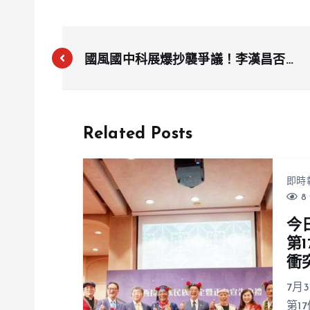
國風國中科展爆抄襲爭議！李漢昌否認
盜作品 還追進廁所逼問學生
Related Posts
即時
8 
今
第
衝
7月
第1