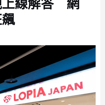
親上線解答 網
狂飆