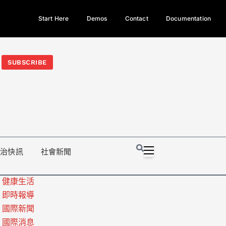
Start Here
Demos
Contact
Documentation
今日熱門新聞TOP3｜西拉雅族正式成第17個原住民族、立院電競
光電場回扣
法審查爆衝突、跨國運毒案重判12年
地方利益輸
SUBSCRIBE
政治快訊
社會新聞
健康生活
即時報導
國際新聞
國際消息