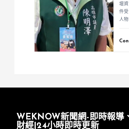
壇資
件受
人物
Con
WEKNOW新聞網-即時報導
財經|24小時即時更新