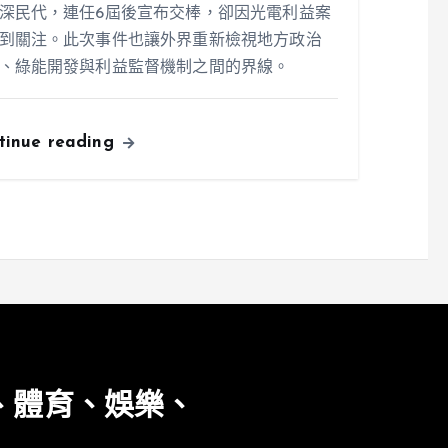
深民代，連任6屆後宣布交棒，卻因光電利益案
到關注。此次事件也讓外界重新檢視地方政治
、綠能開發與利益監督機制之間的界線。
tinue reading
、體育、娛樂、