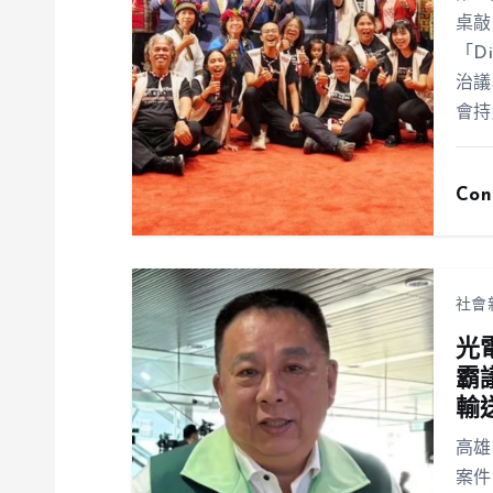
桌敲
「D
治議
會持
Con
社會
光
霸
輸
高雄
案件