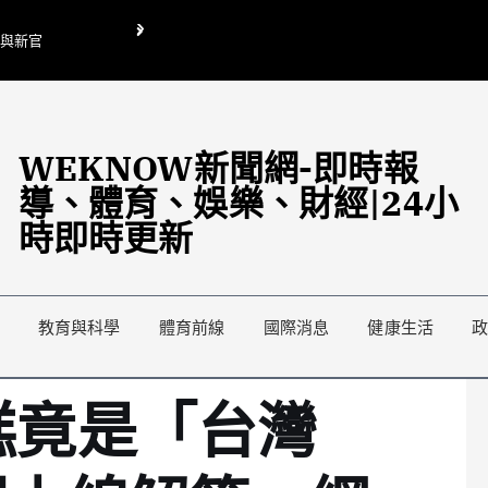
O與新官
翁曉玲喊刪陸委會1295萬媒宣費惹議 梁文傑回「只能靠嘴巴」
藍綠延燒地方宣傳預算戰
WEKNOW新聞網-即時報
導、體育、娛樂、財經|24小
時即時更新
教育與科學
體育前線
國際消息
健康生活
蛋糕竟是「台灣