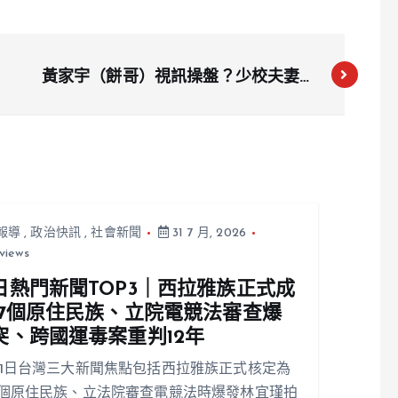
黃家宇（餅哥）視訊操盤？少校夫妻豪
宅、百萬刷卡曝財務黑洞 檢驚：收入
缺口太大
報導
,
政治快訊
,
社會新聞
31 7 月, 2026
views
日熱門新聞TOP3｜西拉雅族正式成
17個原住民族、立院電競法審查爆
突、跨國運毒案重判12年
31日台灣三大新聞焦點包括西拉雅族正式核定為
7個原住民族、立法院審查電競法時爆發林宜瑾拍