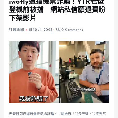
iwofly遭指機票詐騙！YTR老爸
登機前被擋 網站私信願退費盼
下架影片
社會新聞
15 12 月, 2025
0 Comments
老爸日前自曝買機票遭遇詐騙。（翻攝自「我是老爸，我不要當