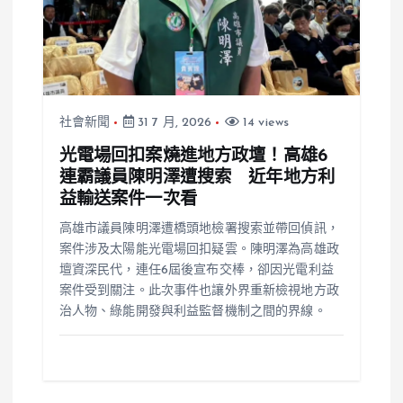
社會新聞
31 7 月, 2026
14 views
光電場回扣案燒進地方政壇！高雄6
連霸議員陳明澤遭搜索 近年地方利
益輸送案件一次看
高雄市議員陳明澤遭橋頭地檢署搜索並帶回偵訊，
案件涉及太陽能光電場回扣疑雲。陳明澤為高雄政
壇資深民代，連任6屆後宣布交棒，卻因光電利益
案件受到關注。此次事件也讓外界重新檢視地方政
治人物、綠能開發與利益監督機制之間的界線。