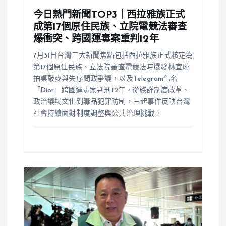
今日熱門新聞TOP3｜西拉雅族正式
成第17個原住民族、立院電競法審查
爆衝突、跨國運毒案重判12年
7月31日台灣三大新聞焦點包括西拉雅族正式核定為
第17個原住民族、立法院審查電競法時爆發林宜瑾
拍桌敲麥與失序問政爭議，以及Telegram化名
「Dior」跨國運毒案判刑12年。從族群制度改革、
政治議場文化到毒品犯罪防制，三起事件反映台灣
社會持續面對制度調整與公共治理挑戰。