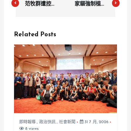
范牧群遭控侵
家貓強制植入
占156萬一審
晶片元旦上
無罪 由布院
路 未登記最
Milch蛋糕合
高罰1.5萬元
Related Posts
夥糾紛全曝光
即時報導
,
政治快訊
,
社會新聞
31 7 月, 2026
8 views