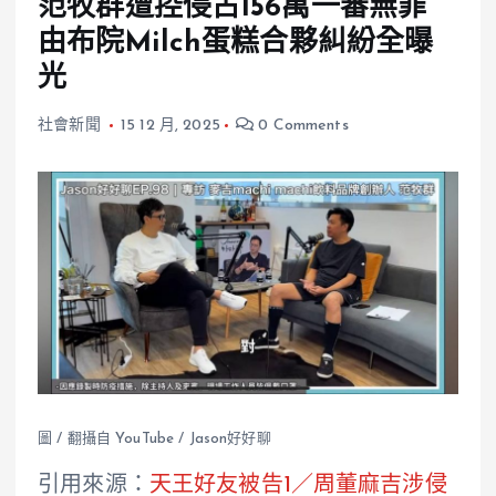
范牧群遭控侵占156萬一審無罪
由布院Milch蛋糕合夥糾紛全曝
光
社會新聞
15 12 月, 2025
0 Comments
圖 / 翻攝自 YouTube / Jason好好聊
引用來源：
天王好友被告1／周董麻吉涉侵