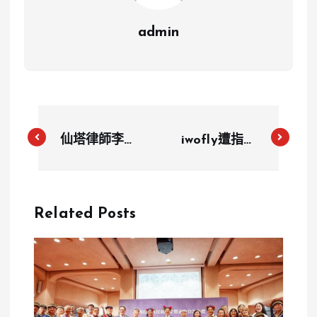
admin
仙塔律師李宜
iwofly遭指機
諪逆轉認罪！
票詐騙！YTR
曾喊『不是詐
老爸登機前被
團成員』遭網
擋 網站私信
Related Posts
灌爆 涉洩密
願退費盼下架
洗錢求刑1年
影片