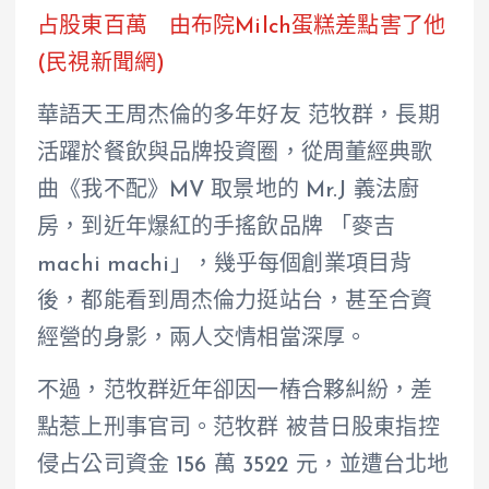
占股東百萬 由布院Milch蛋糕差點害了他
(民視新聞網)
華語天王周杰倫的多年好友 范牧群，長期
活躍於餐飲與品牌投資圈，從周董經典歌
曲《我不配》MV 取景地的 Mr.J 義法廚
房，到近年爆紅的手搖飲品牌 「麥吉
machi machi」，幾乎每個創業項目背
後，都能看到周杰倫力挺站台，甚至合資
經營的身影，兩人交情相當深厚。
不過，范牧群近年卻因一樁合夥糾紛，差
點惹上刑事官司。范牧群 被昔日股東指控
侵占公司資金 156 萬 3522 元，並遭台北地