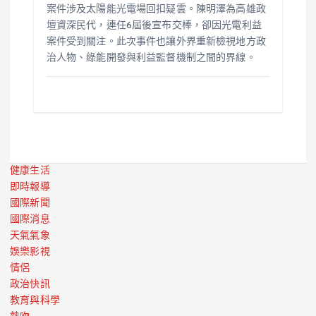
案件涉及太陽能光電場回扣疑雲。陳明澤為高雄政
壇資深民代，連任6屆後宣布交棒，卻因光電利益
案件受到關注。此次事件也讓外界重新檢視地方政
治人物、綠能開發與利益監督機制之間的界線。
健康生活
即時報導
國際新聞
國際消息
天氣氣象
娛樂影視
情侶
政治快訊
教育與科學