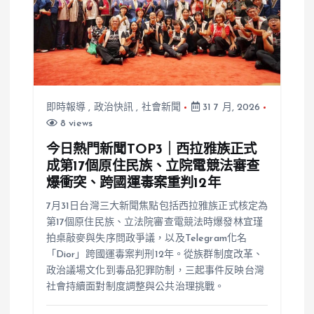
即時報導
,
政治快訊
,
社會新聞
31 7 月, 2026
8 views
今日熱門新聞TOP3｜西拉雅族正式
成第17個原住民族、立院電競法審查
爆衝突、跨國運毒案重判12年
7月31日台灣三大新聞焦點包括西拉雅族正式核定為
第17個原住民族、立法院審查電競法時爆發林宜瑾
拍桌敲麥與失序問政爭議，以及Telegram化名
「Dior」跨國運毒案判刑12年。從族群制度改革、
政治議場文化到毒品犯罪防制，三起事件反映台灣
社會持續面對制度調整與公共治理挑戰。