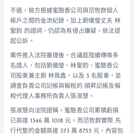
不過，檢方根據蜜酪香公司與范牧群個人
帳戶之間的金流紀錄，加上劉儀瑩丈夫 林
聖鈞 的證詞，仍認為有侵占嫌疑，依法提
起公訴。
案件進入法院審理後，合議庭陸續傳喚多
名證人，包括劉儀瑩、林聖鈞、蜜酪香公
司股東兼主廚 林我鑫，以及 3 名股東，並
調查負責公司記帳與報稅的 順昇記帳及報
稅代理人事務所負責人張淑慧。
張淑慧向法院證稱，蜜酪香公司累積虧損
已高達 1346 萬 1018 元，而范牧群實際 先
行代墊的金額高達 373 萬 8755 元，內容包