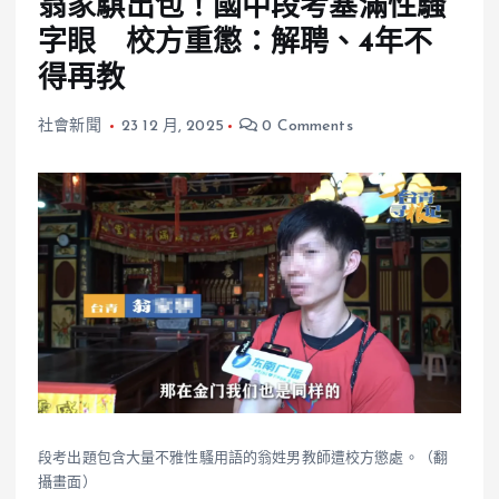
翁家騏出包！國中段考塞滿性騷
字眼 校方重懲：解聘、4年不
得再教
社會新聞
23 12 月, 2025
0 Comments
段考出題包含大量不雅性騷用語的翁姓男教師遭校方懲處。（翻
攝畫面）