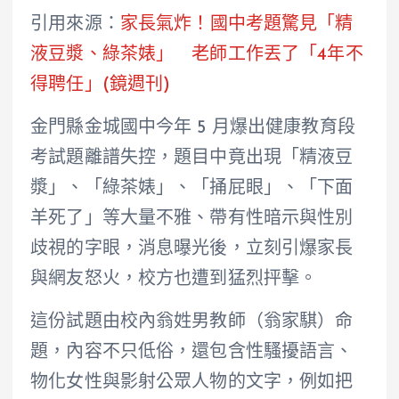
引用來源：
家長氣炸！國中考題驚見「精
液豆漿、綠茶婊」 老師工作丟了「4年不
得聘任」(鏡週刊)
金門縣金城國中今年 5 月爆出健康教育段
考試題離譜失控，題目中竟出現「精液豆
漿」、「綠茶婊」、「捅屁眼」、「下面
羊死了」等大量不雅、帶有性暗示與性別
歧視的字眼，消息曝光後，立刻引爆家長
與網友怒火，校方也遭到猛烈抨擊。
這份試題由校內翁姓男教師（翁家騏）命
題，內容不只低俗，還包含性騷擾語言、
物化女性與影射公眾人物的文字，例如把