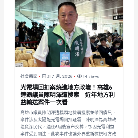
社會新聞
31 7 月, 2026
14 views
光電場回扣案燒進地方政壇！高雄6
連霸議員陳明澤遭搜索 近年地方利
益輸送案件一次看
高雄市議員陳明澤遭橋頭地檢署搜索並帶回偵訊，
案件涉及太陽能光電場回扣疑雲。陳明澤為高雄政
壇資深民代，連任6屆後宣布交棒，卻因光電利益
案件受到關注。此次事件也讓外界重新檢視地方政