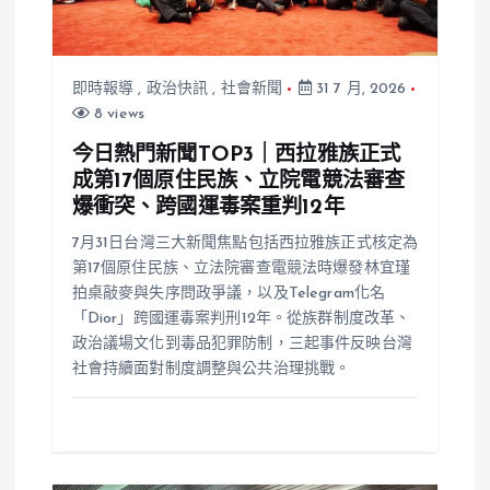
即時報導
,
政治快訊
,
社會新聞
31 7 月, 2026
8 views
今日熱門新聞TOP3｜西拉雅族正式
成第17個原住民族、立院電競法審查
爆衝突、跨國運毒案重判12年
7月31日台灣三大新聞焦點包括西拉雅族正式核定為
第17個原住民族、立法院審查電競法時爆發林宜瑾
拍桌敲麥與失序問政爭議，以及Telegram化名
「Dior」跨國運毒案判刑12年。從族群制度改革、
政治議場文化到毒品犯罪防制，三起事件反映台灣
社會持續面對制度調整與公共治理挑戰。