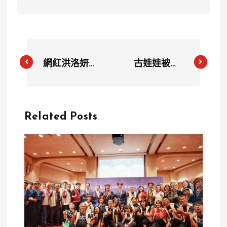
網紅洪洛妍跨
古娃娃被控
境醫美惹議
「一句留言就
說明會、高抽
封鎖」？網紅
成模式遭質疑
內衣業配引爆
Related Posts
兩派論戰