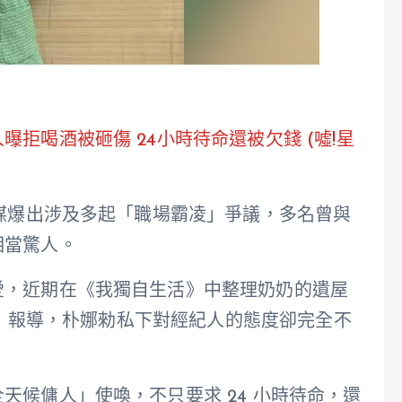
拒喝酒被砸傷 24小時待命還被欠錢 (噓!星
韓媒爆出涉及多起「職場霸凌」爭議，多名曾與
相當驚人。
愛，近期在《我獨自生活》中整理奶奶的遺屋
ch》報導，朴娜勑私下對經紀人的態度卻完全不
天候傭人」使喚，不只要求 24 小時待命，還