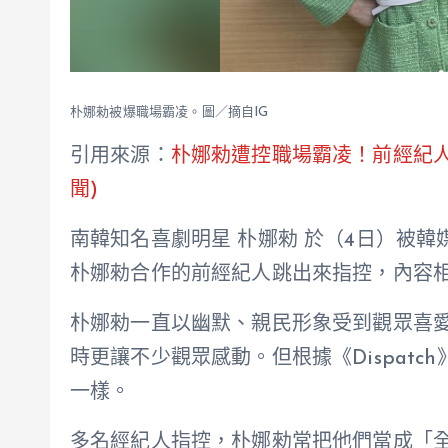
朴娜勑被爆職場霸凌。圖／摘自IG
引用來源：
朴娜勑遭控職場霸凌！前經紀人曝
聞)
南韓知名喜劇明星 朴娜勑 於（4日）被
朴娜勑合作的前經紀人跳出來指控，內容
朴娜勑一直以幽默、親民形象受到觀眾喜
時更讓不少觀眾感動。但根據《Dispat
一樣。
多名經紀人指控，朴娜勑常把他們當成「全