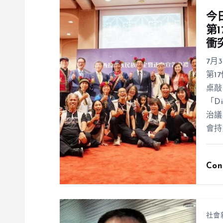
今
第
衝
7月
第1
桌敲
「D
治議
會持
Con
社會