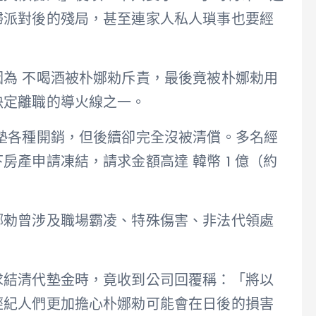
掃派對後的殘局，甚至連家人私人瑣事也要經
為 不喝酒被朴娜勑斥責，最後竟被朴娜勑用
決定離職的導火線之一。
墊各種開銷，但後續卻完全沒被清償。多名經
產申請凍結，請求金額高達 韓幣 1 億（約
娜勑曾涉及職場霸凌、特殊傷害、非法代領處
求結清代墊金時，竟收到公司回覆稱：「將以
經紀人們更加擔心朴娜勑可能會在日後的損害