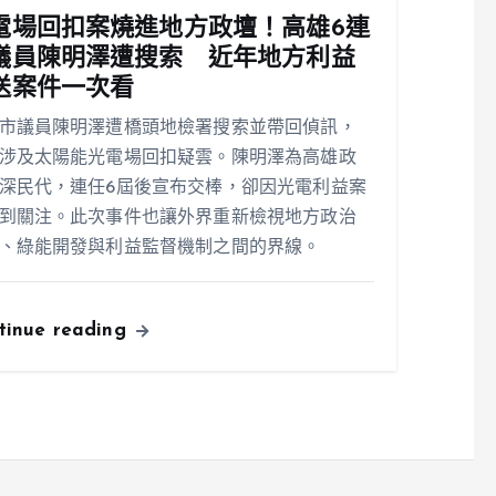
電場回扣案燒進地方政壇！高雄6連
議員陳明澤遭搜索 近年地方利益
送案件一次看
市議員陳明澤遭橋頭地檢署搜索並帶回偵訊，
涉及太陽能光電場回扣疑雲。陳明澤為高雄政
深民代，連任6屆後宣布交棒，卻因光電利益案
到關注。此次事件也讓外界重新檢視地方政治
、綠能開發與利益監督機制之間的界線。
tinue reading