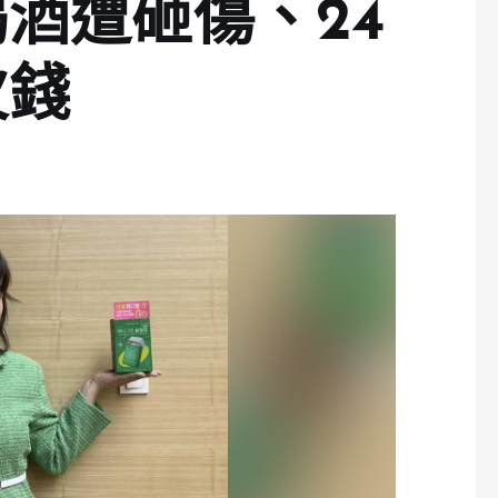
酒遭砸傷、24
欠錢