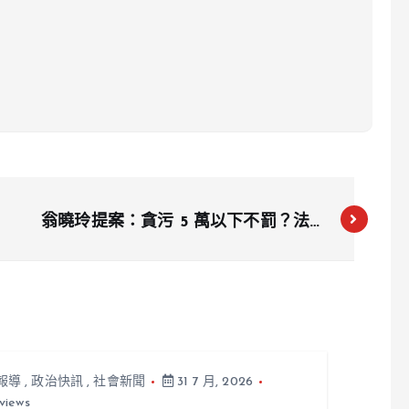
翁曉玲提案：貪污 5 萬以下不罰？法界
轟「天兵立法」：以後公務員都收
49999 就好
報導
,
政治快訊
,
社會新聞
31 7 月, 2026
views