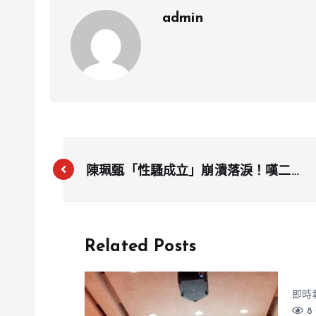
admin
陳珮甄「性騷成立」崩潰落淚！嘆二度
傷害、決定提訴願：受傷的是我卻被反
控
Related Posts
即時
8 