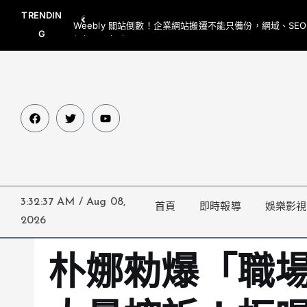
TRENDIN
Weebly 關站倒數！企業網站搬遷不能只備份，網域、SE
G
網都要一起處理
3:32:38 AM
/
Aug 08,
首頁
即時報導
娛樂影視
2026
朴娜勑爆「職