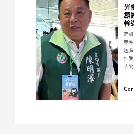
光
霸
輸
高雄
案件
壇資
件受
人物
Con