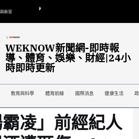
O與新官
翁曉玲喊刪陸委會1295萬媒宣費惹議 梁文傑回「只能靠嘴巴」
藍綠延燒地方宣傳預算戰
WEKNOW新聞網-即時報
導、體育、娛樂、財經|24小
時即時更新
教育與科學
體育前線
國際消息
健康生活
場霸凌」前經紀人