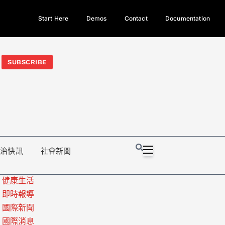
Start Here
Demos
Contact
Documentation
今日熱門新聞TOP3｜西拉雅族正式成第17個原住民族、立院電競
光電場回扣
法審查爆衝突、跨國運毒案重判12年
地方利益輸
SUBSCRIBE
政治快訊
社會新聞
健康生活
即時報導
國際新聞
國際消息