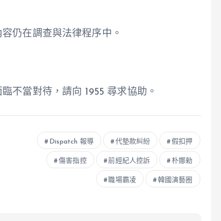
內容仍在調查與法律程序中。
不當對待，請向 1955 尋求協助。
Dispatch 報導
代墊款糾紛
假扣押
傷害指控
前經紀人控訴
朴娜勑
職場霸凌
韓國演藝圈