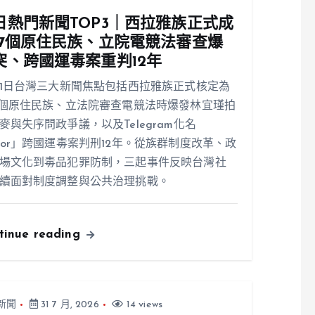
日熱門新聞TOP3｜西拉雅族正式成
17個原住民族、立院電競法審查爆
突、跨國運毒案重判12年
31日台灣三大新聞焦點包括西拉雅族正式核定為
7個原住民族、立法院審查電競法時爆發林宜瑾拍
麥與失序問政爭議，以及Telegram化名
ior」跨國運毒案判刑12年。從族群制度改革、政
場文化到毒品犯罪防制，三起事件反映台灣社
續面對制度調整與公共治理挑戰。
tinue reading
新聞
31 7 月, 2026
14 views