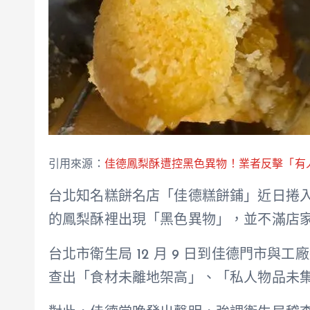
引用來源：
佳德鳳梨酥遭控黑色異物！業者反擊「有
台北知名糕餅名店「佳德糕餅鋪」近日捲
的鳳梨酥裡出現「黑色異物」，並不滿店
台北市衛生局 12 月 9 日到佳德門市
查出「食材未離地架高」、「私人物品未