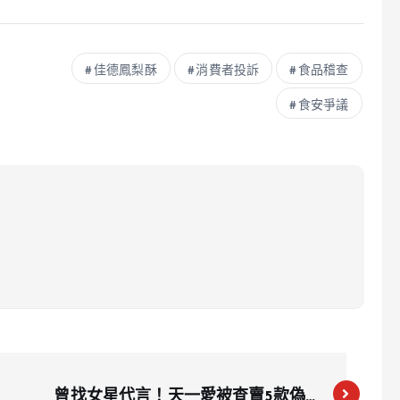
佳德鳳梨酥
消費者投訴
食品稽查
食安爭議
曾找女星代言！天一愛被查賣5款偽