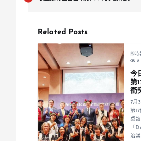
掌摑 銀行緊急停職調查
Related Posts
即時
8 
今
第
衝
7月
第1
桌敲
「D
治議