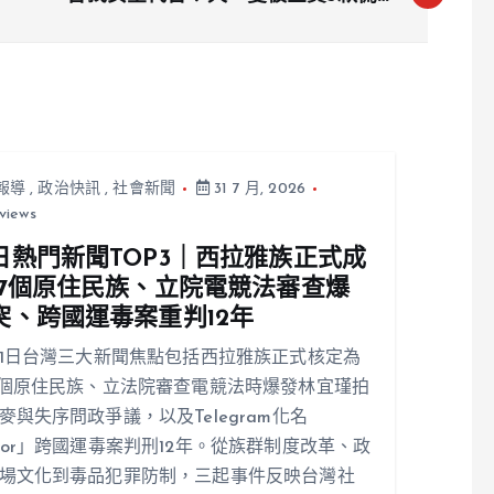
藥 倉庫曝光上萬包遭扣
報導
,
政治快訊
,
社會新聞
31 7 月, 2026
views
日熱門新聞TOP3｜西拉雅族正式成
17個原住民族、立院電競法審查爆
突、跨國運毒案重判12年
31日台灣三大新聞焦點包括西拉雅族正式核定為
7個原住民族、立法院審查電競法時爆發林宜瑾拍
麥與失序問政爭議，以及Telegram化名
ior」跨國運毒案判刑12年。從族群制度改革、政
場文化到毒品犯罪防制，三起事件反映台灣社