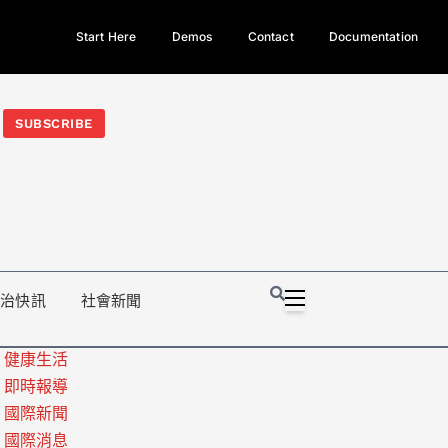
Start Here
Demos
Contact
Documentation
今日熱門新聞TOP3｜西拉雅族正式成第17個原住民族、立院電競
光電場回扣
法審查爆衝突、跨國運毒案重判12年
地方利益輸
SUBSCRIBE
政治快訊
社會新聞
健康生活
即時報導
國際新聞
國際消息