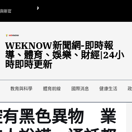
O與新官
翁曉玲喊刪陸委會1295萬媒宣費惹議 梁文傑回「只能靠嘴巴」
藍綠延燒地方宣傳預算戰
WEKNOW新聞網-即時報
導、體育、娛樂、財經|24小
時即時更新
教育與科學
體育前線
國際消息
健康生活
控有黑色異物 業