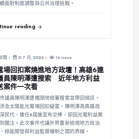
續面對制度調整與公共治理挑戰。
tinue reading
新聞
31 7 月, 2026
14 views
電場回扣案燒進地方政壇！高雄6連
議員陳明澤遭搜索 近年地方利益
送案件一次看
市議員陳明澤遭橋頭地檢署搜索並帶回偵訊，
涉及太陽能光電場回扣疑雲。陳明澤為高雄政
深民代，連任6屆後宣布交棒，卻因光電利益案
到關注。此次事件也讓外界重新檢視地方政治
、綠能開發與利益監督機制之間的界線。