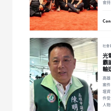
會持
Con
社會
光
霸
輸
高雄
案件
壇資
件受
人物