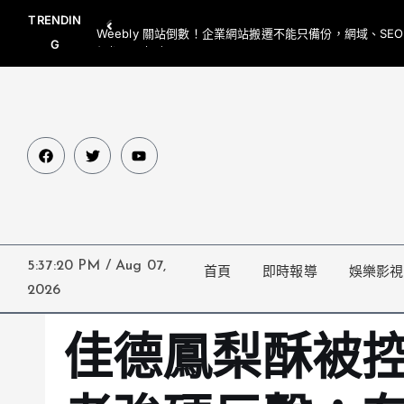
TRENDIN
Weebly 關站倒數！企業網站搬遷不能只備份，網域、SE
G
網都要一起處理
5:37:21 PM
/
Aug 07,
首頁
即時報導
娛樂影視
2026
佳德鳳梨酥被