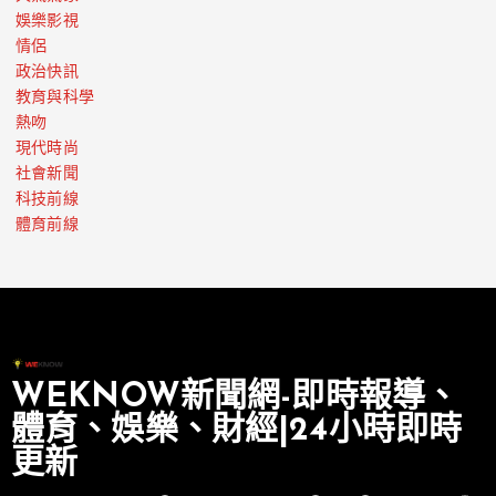
娛樂影視
情侶
政治快訊
教育與科學
熱吻
現代時尚
社會新聞
科技前線
體育前線
WEKNOW新聞網-即時報導、
體育、娛樂、財經|24小時即時
更新