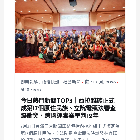
控
真斂財黑幕全
曝光
即時報導
,
政治快訊
,
社會新聞
31 7 月, 2026
8 views
今日熱門新聞TOP3｜西拉雅族正式
成第17個原住民族、立院電競法審查
爆衝突、跨國運毒案重判12年
7月31日台灣三大新聞焦點包括西拉雅族正式核定為
第17個原住民族、立法院審查電競法時爆發林宜瑾