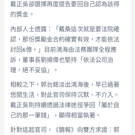
戴正吳卻選擇再度提告要回自己認為該得
的獎金。
內部人士透露：「戴桑這次就是要法院確
認，那份獎勵金合約確實有效，才能依法
討回6億。」目前鴻海由法務團隊全程應
訴，董事長劉揚偉也堅持「依法公司治
理，絕不妥協」。
相較之下，郭台銘淡出鴻海後，早已過著
悠閒生活，對此官司保持沉默、不介入。
戴正吳則持續透過法律途徑爭回「屬於自
己的那一筆錢」，顯得相當執著。
針對這起官司，《鏡報》向雙方求證：郭