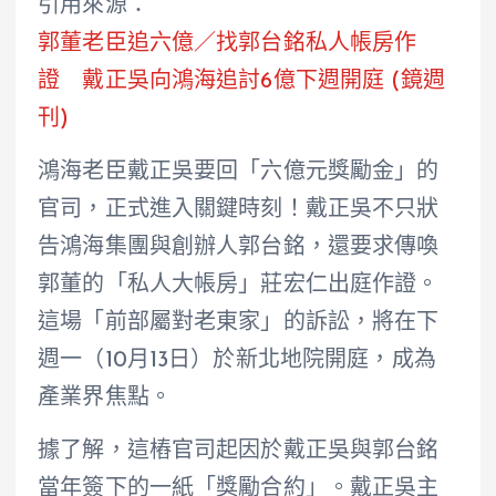
引用來源：
郭董老臣追六億／找郭台銘私人帳房作
證 戴正吳向鴻海追討6億下週開庭 (鏡週
刊)
鴻海老臣戴正吳要回「六億元獎勵金」的
官司，正式進入關鍵時刻！戴正吳不只狀
告鴻海集團與創辦人郭台銘，還要求傳喚
郭董的「私人大帳房」莊宏仁出庭作證。
這場「前部屬對老東家」的訴訟，將在下
週一（10月13日）於新北地院開庭，成為
產業界焦點。
據了解，這樁官司起因於戴正吳與郭台銘
當年簽下的一紙「獎勵合約」。戴正吳主