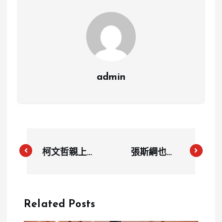
admin
柯文哲親上火
張斯綱也捲
線！明出庭作
入！被爆「殺
證京華城案
價買偷拍
正面迎戰28
照」 黃國昌
Related Posts
年刑期貪污指
狗仔團假揭弊