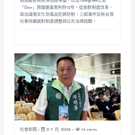
拍桌敲麥與失序問政爭議，以及Telegram化名
「Dior」跨國運毒案判刑12年。從族群制度改革、
政治議場文化到毒品犯罪防制，三起事件反映台灣
社會持續面對制度調整與公共治理挑戰。
社會新聞
31 7 月, 2026
14 views