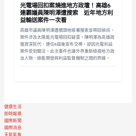
光電場回扣案燒進地方政壇！高雄6
連霸議員陳明澤遭搜索 近年地方利
益輸送案件一次看
高雄市議員陳明澤遭橋頭地檢署搜索並帶回偵訊，
案件涉及太陽能光電場回扣疑雲。陳明澤為高雄政
壇資深民代，連任6屆後宣布交棒，卻因光電利益
案件受到關注。此次事件也讓外界重新檢視地方政
治人物、綠能開發與利益監督機制之間的界線。
健康生活
即時報導
國際新聞
國際消息
天氣氣象