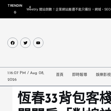
TRENDIN
Weebly 關站倒數！企業網站搬遷不能只備份，網域、SE
G
網都要一起處理
1:16:08 PM
/
Aug 08,
首頁
即時報導
娛樂影視
2026
恆春33背包客