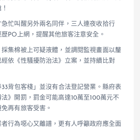
槍！
才急忙叫醒另外兩名同伴，三人連夜收拾行
歷PO上網，提醒其他旅客注意安全。
、採集棉被上可疑液體，並調閱監視畫面以釐
已經依《性騷擾防治法》立案，並持續比對
33背包客棧」並沒有合法登記營業。縣府表
法》開罰，罰金可能高達10萬至100萬元不
避免再有旅客受害。
業者行為噁心又離譜，更有人呼籲政府應全面