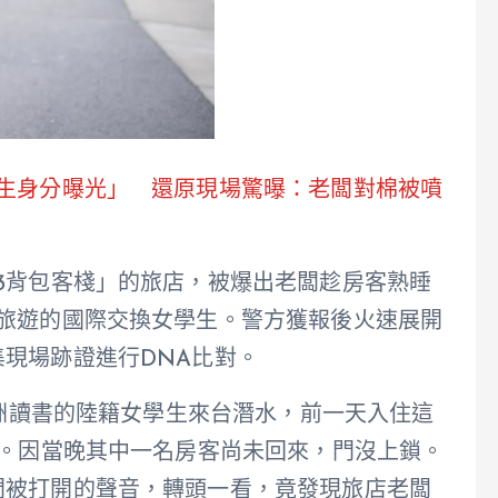
大生身分曝光」 還原現場驚曝：老闆對棉被噴
3背包客棧」的旅店，被爆出老闆趁房客熟睡
台旅遊的國際交換女學生。警方獲報後火速展開
現場跡證進行DNA比對。
澳洲讀書的陸籍女學生來台潛水，前一天入住這
房。因當晚其中一名房客尚未回來，門沒上鎖。
門被打開的聲音，轉頭一看，竟發現旅店老闆