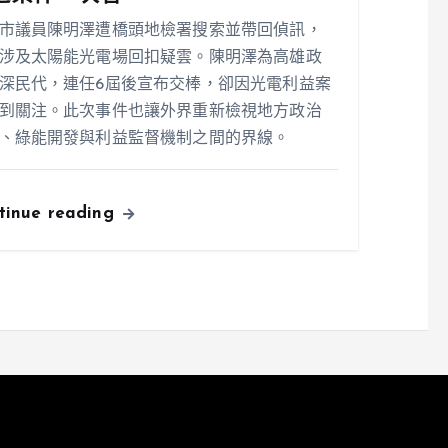
市議員陳明澤遭橋頭地檢署搜索並帶回偵訊，
涉及太陽能光電場回扣疑雲。陳明澤為高雄政
深民代，連任6屆後宣布交棒，卻因光電利益案
到關注。此次事件也讓外界重新檢視地方政治
、綠能開發與利益監督機制之間的界線。
tinue reading