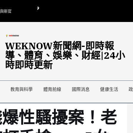
O與新官
翁曉玲喊刪陸委會1295萬媒宣費惹議 梁文傑回「只能靠嘴巴」
藍綠延燒地方宣傳預算戰
WEKNOW新聞網-即時報
導、體育、娛樂、財經|24小
時即時更新
教育與科學
體育前線
國際消息
健康生活
棧爆性騷擾案！老