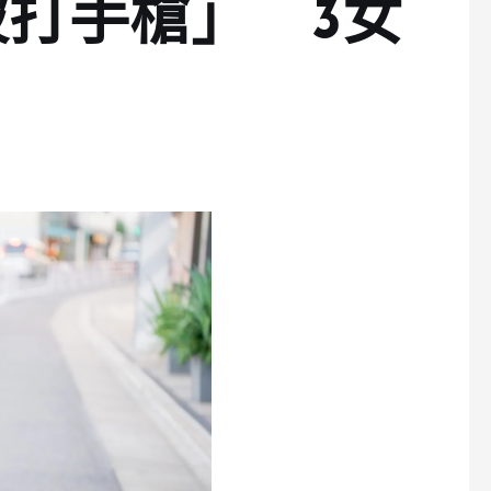
打手槍」 3女