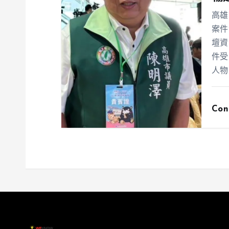
高雄
案件
壇資
件受
人物
Con