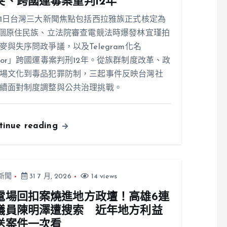
突、跨國運毒案重判12年
31日台灣三大新聞焦點包括西拉雅族正式核定為
7個原住民族、立法院審查電競法時爆發林宜瑾拍
麥與失序問政爭議，以及Telegram化名
ior」跨國運毒案判刑12年。從族群制度改革、政
場文化到毒品犯罪防制，三起事件反映台灣社
續面對制度調整與公共治理挑戰。
tinue reading
新聞
31 7 月, 2026
14 views
電場回扣案燒進地方政壇！高雄6連
議員陳明澤遭搜索 近年地方利益
送案件一次看