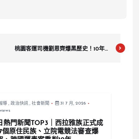
桃園客運司機劉恩齊爆黑歷史！10年前
就惹爭議 公司說法被打臉
報導
,
政治快訊
,
社會新聞
31 7 月, 2026
views
日熱門新聞TOP3｜西拉雅族正式成
17個原住民族、立院電競法審查爆