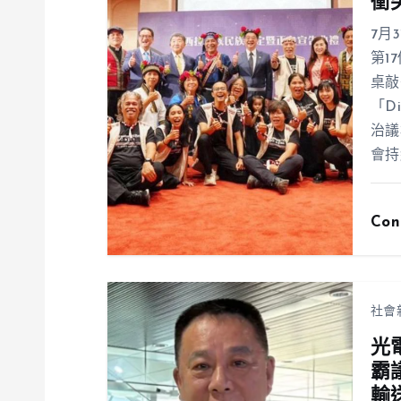
衝
7月
第1
桌敲
「D
治議
會持
Con
社會
光
霸
輸