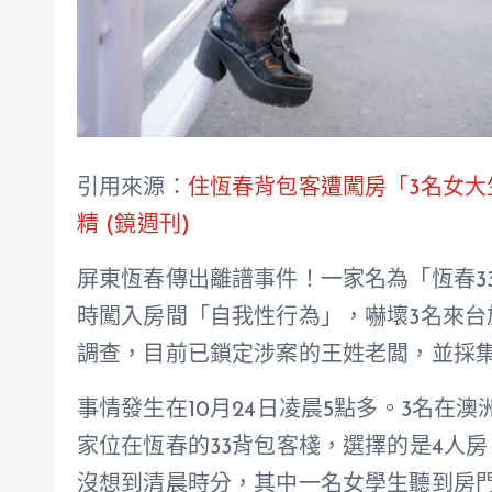
引用來源：
住恆春背包客遭闖房「3名女
精 (鏡週刊)
屏東恆春傳出離譜事件！一家名為「恆春3
時闖入房間「自我性行為」，嚇壞3名來
調查，目前已鎖定涉案的王姓老闆，並採集
事情發生在10月24日凌晨5點多。3名在
家位在恆春的33背包客棧，選擇的是4人
沒想到清晨時分，其中一名女學生聽到房