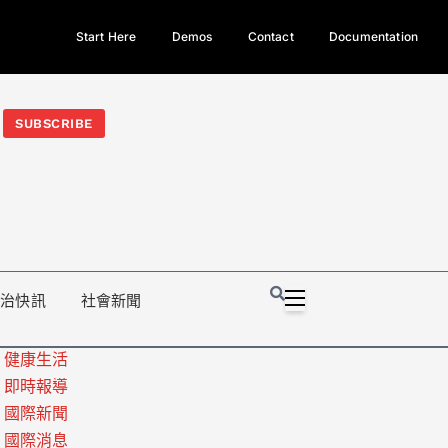
Start Here
Demos
Contact
Documentation
今日熱門新聞TOP3｜西拉雅族正式成第17個原住民族、立院電競
光電場回扣
法審查爆衝突、跨國運毒案重判12年
地方利益輸
SUBSCRIBE
政治快訊
社會新聞
健康生活
即時報導
國際新聞
國際消息