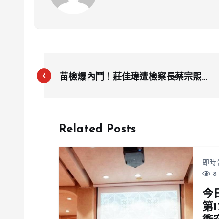
苗檢爆內鬥！莊佳瑋遭檢察長蔡宗熙打
丙、拔主任 內部戰火延燒法務部
Related Posts
即時
8 
今
第