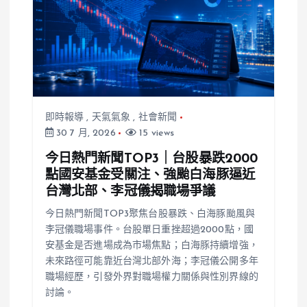
即時報導
,
天氣氣象
,
社會新聞
30 7 月, 2026
15 views
今日熱門新聞TOP3｜台股暴跌2000
點國安基金受關注、強颱白海豚逼近
台灣北部、李冠儀揭職場爭議
今日熱門新聞TOP3聚焦台股暴跌、白海豚颱風與
李冠儀職場事件。台股單日重挫超過2000點，國
安基金是否進場成為市場焦點；白海豚持續增強，
未來路徑可能靠近台灣北部外海；李冠儀公開多年
職場經歷，引發外界對職場權力關係與性別界線的
討論。