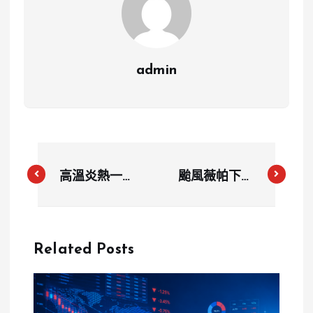
admin
高溫炎熱一週
颱風薇帕下午
不間斷！午後
生成！週末東
雷陣雨來攪局
半部、屏東恐
留意局部大雨
有豪雨
Related Posts
與高溫飆36
度