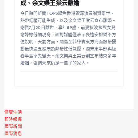
成、余文樂王棠云離婚
今日熱門新聞TOP3聚焦香港資深演員謝賢離世、
熱帶低壓可能生成，以及余文樂王棠云宣布離婚。
謝賢7月20日離世，享年89歲，前妻狄波拉與女兒
謝婷婷低調現身，面對媒體僅表示喪禮安排暫不方
便說明。天氣方面，關島至菲律賓東方海面熱帶擾
動最快週五發展為熱帶性低氣壓，週末東半部與恆
春半島率先變天。余文樂與王棠云則宣布結束多年
婚姻，強調未來仍是一輩子的家人。
健康生活
即時報導
國際新聞
國際消息