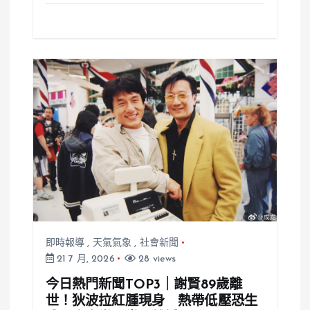
即時報導
,
天氣氣象
,
社會新聞
21 7 月, 2026
28 views
今日熱門新聞TOP3｜謝賢89歲離
世！狄波拉紅腫現身 熱帶低壓恐生