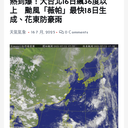
熱到爆！大台北16日飆36度以
上 颱風「薇帕」最快18日生
成、花東防豪雨
天氣氣象
16 7 月, 2025
0 Comments