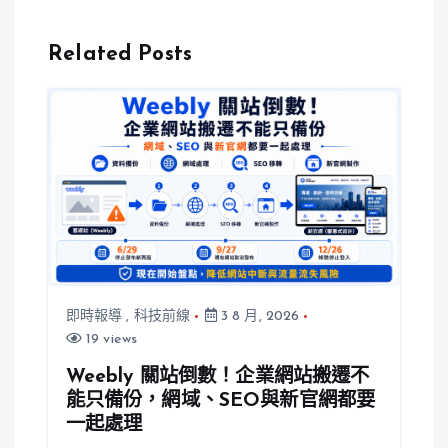
MONEY！
底跟LINE
700萬用戶明
Pay說掰掰！
Related Posts
年起改用新
轉帳給LINE
APP
好友還行得通
嗎？一次搞懂
怎麼用
即時報導
,
科技前線
3 8 月, 2026
19 views
Weebly 關站倒數！企業網站搬遷不
能只備份，網域、SEO與新官網都要
一起處理