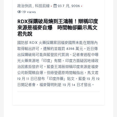
政治快訊
,
科技前線
23 7 月, 2026
19 views
RDX採購破局燒到王鴻薇！辯稱印度
來源是福麥自爆 時間軸卻顯示馬文
君先說
國防部 RDX 火藥採購案因福麥國際未能在期限內
取得輸出許可，遭解約並裁罰 8398 萬元。近日傳
出採購破局可能與藍營民代質詢、記者會過程中曝
光火藥來源地「印度」有關，印度方面疑因地緣政
治因素拒發許可。藍委王鴻薇辯稱印度來源是福麥
公司新聞稿自爆，但綠營還原時間軸指出，馬文君
12 月 11 日已發布「印度炸藥」貼文，藍委 12 月 12
日開記者會，福麥聲明則是 12 月 14 日才發出。