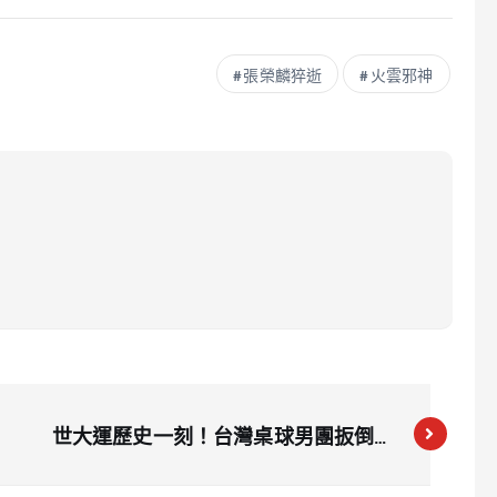
張榮麟猝逝
火雲邪神
世大運歷史一刻！台灣桌球男團扳倒中
國奪金 馮翊新笑說：想到還會發麻