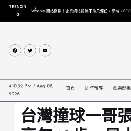
TRENDIN
Weebly 關站倒數！企業網站搬遷不能只備份，網域、SE
G
網都要一起處理
4:10:33 PM
/
Aug 08,
首頁
即時報導
娛樂影視
2026
台灣撞球一哥