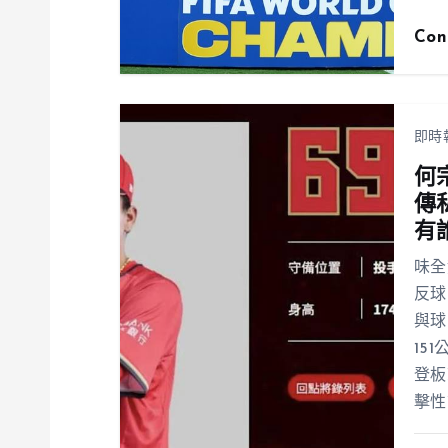
Con
即時
何
傳
有
味全
反球
與球
15
登板
擊性