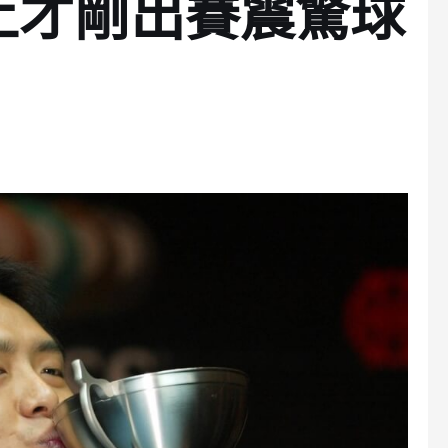
上才剛出賽震驚球