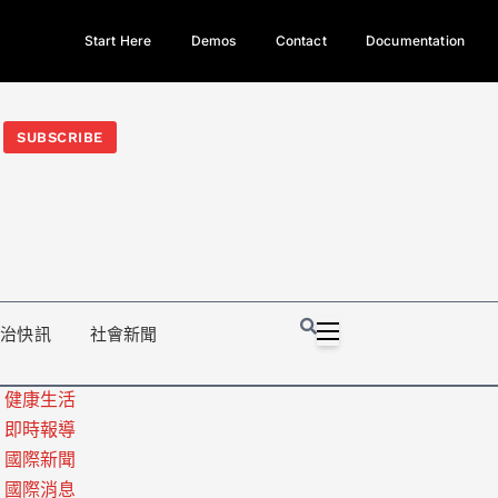
Start Here
Demos
Contact
Documentation
今日熱門新聞TOP3｜西拉雅族正式成第17個原住民族、立院電競
光電場回扣
法審查爆衝突、跨國運毒案重判12年
地方利益輸
SUBSCRIBE
政治快訊
社會新聞
健康生活
即時報導
國際新聞
國際消息