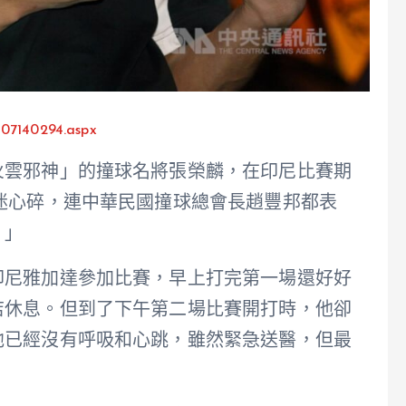
507140294.aspx
火雲邪神」的撞球名將張榮麟，在印尼比賽期
迷心碎，連中華民國撞球總會長趙豐邦都表
。」
印尼雅加達參加比賽，早上打完第一場還好好
店休息。但到了下午第二場比賽開打時，他卻
他已經沒有呼吸和心跳，雖然緊急送醫，但最