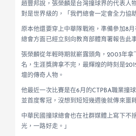
趙豐邦說，張榮麟是台灣撞球界的代表人
對是世界級的，「我們總會一定會全力協
原本他還要穿上中華隊戰袍，準備參加8
總會方面已經立刻向教育部體育署報告此
張榮麟從年輕時期就嶄露頭角，2003年
名，生涯獎牌拿不完，最輝煌的時刻是20
壇的傳奇人物。
他最近一次比賽是在6月的CTPBA職業撞
並首度奪冠，沒想到短短幾週後就傳來噩
中華民國撞球總會也在社群媒體上寫下不
光，一路好走。」