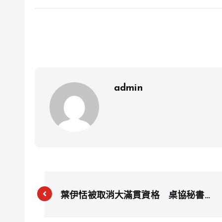
admin
葉伊恬被取消大滿貫資格 桌協秘書長
出面道歉、三方達成共識