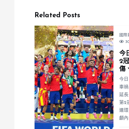
Related Posts
國際
30
今
2
傷
今日
車禍
延長
第2
連環
顱內