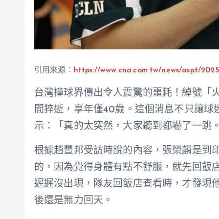
引用來源：
https://www.cna.com.tw/news/aspt/202
台灣撞球界傳出令人震驚的噩耗！綽號「
間猝逝，享年僅40歲。這個消息不只讓球
示：「真的太突然，大家聽到都嚇了一跳
根據趙豐邦受訪時說的內容，張榮麟是到
的，因為覺得身體有點不舒服，就先回飯
遲遲沒出現，隊友回飯店查看時，才發現
後還是無力回天。