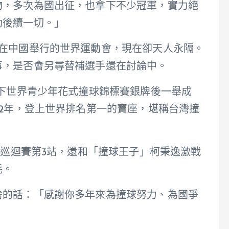
物，多次為國出征，也拿下不少冠軍，實力絕
助後續一切。」
月在中國舉行的世界運動會，現在卻天人永隔。
事，是否會另尋替補選手還在討論中。
拿下世界青少年花式撞球錦標賽銀牌後一舉成
12年，登上世界排名第一的寶座，堪稱台灣撞
球巡迴賽第3站，還和「撞球王子」柯秉逸激戰
耗。
捨的話：「感謝你多年來為撞球努力、為國爭