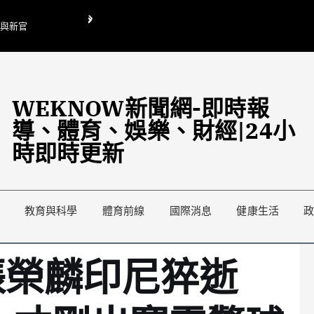
O與新官
翁曉玲喊刪陸委會1295萬媒宣費惹議 梁文傑回「只能靠嘴巴」
藍綠延燒地方宣傳預算戰
WEKNOW新聞網-即時報
導、體育、娛樂、財經|24小
時即時更新
教育與科學
體育前線
國際消息
健康生活
張榮麟印尼猝逝