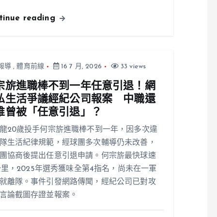
tinue reading
報導
,
體育前線
16 7 月, 2026
33 views
宗旂進職棒不到一年任意引退！網
私生活爭議經紀公司報案 中職還
誰曾被「任意引退」？
龍20歲投手何宗旂進職棒不到一年，因多次違
隊生活紀律規範，經球團多次輔導仍未改善，
團協商後提出任意引退申請。何宗旂最快球速
1公里，2025年選秀獲味全第4指名，尚未在一軍
就離隊。事件引發網路傳聞，經紀公司已對攻
言論截圖存證並報案。