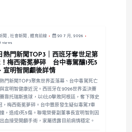
新聞
,
社會新聞
,
體育前線
20 7 月, 2026
 views
日熱門新聞TOP3｜西班牙奪世足第
冠！梅西衛冕夢碎 台中毒駕釀1死5
、宣明智開顱後詳情
熱門新聞TOP3聚焦世界盃落幕、台中毒駕死亡
與宣明智健康近況。西班牙在2026世界盃決賽
賽靠托瑞斯進球，以1比0擊敗阿根廷，奪下隊史
冠，梅西衛冕夢碎。台中豐原發生疑似毒駕7車
撞，造成1死5傷。聯電榮譽副董事長宣明智則因
出血接受開顱手術，家屬透露目前病情穩定。