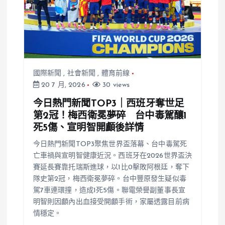
國際新聞
,
社會新聞
,
體育前線
20 7 月, 2026
30 views
今日熱門新聞TOP3｜西班牙奪世足
第2冠！梅西衛冕夢碎 台中毒駕釀1
死5傷、宣明智開顱後詳情
今日熱門新聞TOP3聚焦世界盃落幕、台中毒駕死
亡車禍與宣明智健康近況。西班牙在2026世界盃決
賽延長賽靠托瑞斯進球，以1比0擊敗阿根廷，奪下
隊史第2冠，梅西衛冕夢碎。台中豐原發生疑似毒
駕7車連環撞，造成1死5傷。聯電榮譽副董事長宣
明智則因顱內出血接受開顱手術，家屬透露目前病
情穩定。