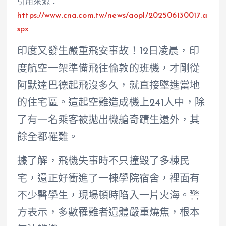
引用來源：
https://www.cna.com.tw/news/aopl/202506130017.a
spx
印度又發生嚴重飛安事故！12日凌晨，印
度航空一架準備飛往倫敦的班機，才剛從
阿默達巴德起飛沒多久，就直接墜進當地
的住宅區。這起空難造成機上241人中，除
了有一名乘客被拋出機艙奇蹟生還外，其
餘全都罹難。
據了解，飛機失事時不只撞毀了多棟民
宅，還正好衝進了一棟學院宿舍，裡面有
不少醫學生，現場頓時陷入一片火海。警
方表示，多數罹難者遺體嚴重燒焦，根本