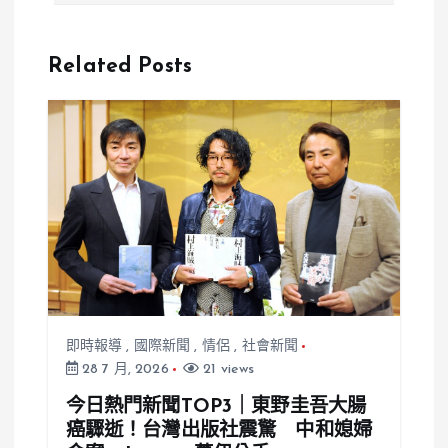
備戰爭 嚇阻
川普：伊朗敢
入侵台灣成首
報復就迎接更
Related Posts
要任務
猛攻擊
即時報導
,
國際新聞
,
情侶
,
社會新聞
28 7 月, 2026
21 views
今日熱門新聞TOP3｜東野圭吾大腸
癌驟逝！台灣出版社震驚 中和媳婦