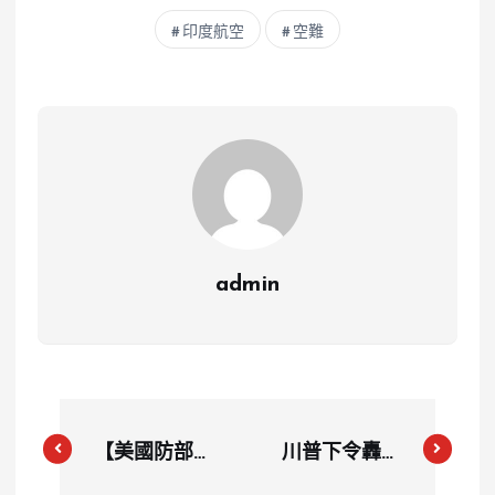
印度航空
空難
admin
【美國防部長
川普下令轟炸
警告】北京準
伊朗核設施！