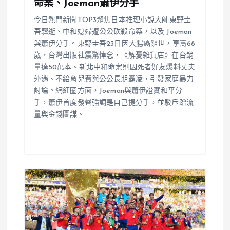
命案、Joeman蕭伊分手
今日熱門新聞TOP3聚焦日本推理小說大師東野圭
吾驟逝、中和媳婦遭公公砍殺命案，以及 Joeman
與蕭伊分手。東野圭吾23日因大腸癌辭世，享壽68
歲，台灣出版社震驚悼念，《解憂雜貨店》在台銷
量達50萬本。新北中和命案則因死者好友爆料丈夫
外遇、不給育兒費與公公長期霸凌，引發家庭暴力
討論。網紅圈方面，Joeman與蕭伊證實和平分
手，蕭伊首度發聲強調是自己提分手，並駁斥蹭流
量與金錢圖謀。