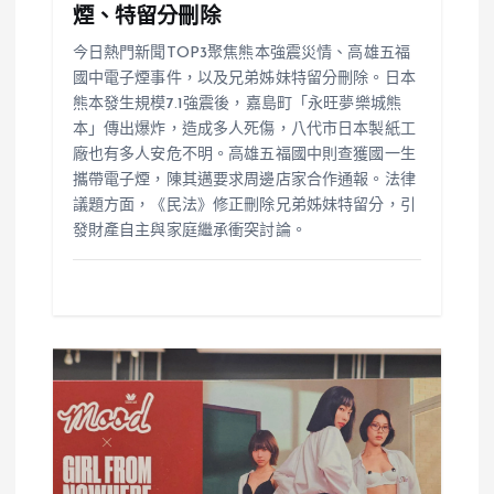
煙、特留分刪除
今日熱門新聞TOP3聚焦熊本強震災情、高雄五福
國中電子煙事件，以及兄弟姊妹特留分刪除。日本
熊本發生規模7.1強震後，嘉島町「永旺夢樂城熊
本」傳出爆炸，造成多人死傷，八代市日本製紙工
廠也有多人安危不明。高雄五福國中則查獲國一生
攜帶電子煙，陳其邁要求周邊店家合作通報。法律
議題方面，《民法》修正刪除兄弟姊妹特留分，引
發財產自主與家庭繼承衝突討論。