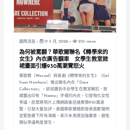
國際消息
17 3 月, 2026
210 views
為何被罵翻？華歌爾聯名《轉學來的
女生》內衣廣告翻車 女學生教室掀
裙畫面引爆930萬瀏覽怒火
華歌爾（Wacoal）與泰劇《轉學來的女生》（Girl
from Nowhere）推出聯名內衣「Dare
Collection」，卻因廣告中女學生在教室解扣、掀
裙露出印有「Nanno」字樣的內衣，引發物化女性
爭議。民眾將照片上傳網路後迅速累積930萬瀏
覽，引發大量批評。泰國華歌爾隨即發表道歉聲明
並緊急撤下所有海報，表示未來將加強審查，避免
類似爭議再度發生。