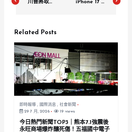
川普將取消
iPhone 17 剛
AI晶片出口
登場 傳蘋果
禁令 美商務
下月還有 10
部：推新規守
款新品準備發
Related Posts
住創新與主導
表！
權
即時報導
,
國際消息
,
社會新聞
29 7 月, 2026
19 views
今日熱門新聞TOP3｜熊本7.1強震後
永旺商場爆炸釀死傷！五福國中電子