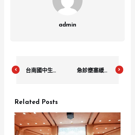
admin
台南國中生疑
急診壅塞緩解
遭霸凌餵毒猝
中！衛福部：
死 檢方介入
住院等候減
調查3/3 驗屍
少，民眾可就
Related Posts
近就醫