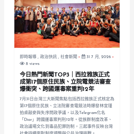
即時報導
,
政治快訊
,
社會新聞
31 7 月, 2026
8 views
今日熱門新聞TOP3｜西拉雅族正式
成第17個原住民族、立院電競法審查
爆衝突、跨國運毒案重判12年
7月31日台灣三大新聞焦點包括西拉雅族正式核定為
第17個原住民族、立法院審查電競法時爆發林宜瑾
拍桌敲麥與失序問政爭議，以及Telegram化名
「Dior」跨國運毒案判刑12年。從族群制度改革、
政治議場文化到毒品犯罪防制，三起事件反映台灣
社會持續面對制度調整與公共治理挑戰。