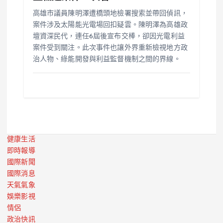
高雄市議員陳明澤遭橋頭地檢署搜索並帶回偵訊，
案件涉及太陽能光電場回扣疑雲。陳明澤為高雄政
壇資深民代，連任6屆後宣布交棒，卻因光電利益
案件受到關注。此次事件也讓外界重新檢視地方政
治人物、綠能開發與利益監督機制之間的界線。
健康生活
即時報導
國際新聞
國際消息
天氣氣象
娛樂影視
情侶
政治快訊