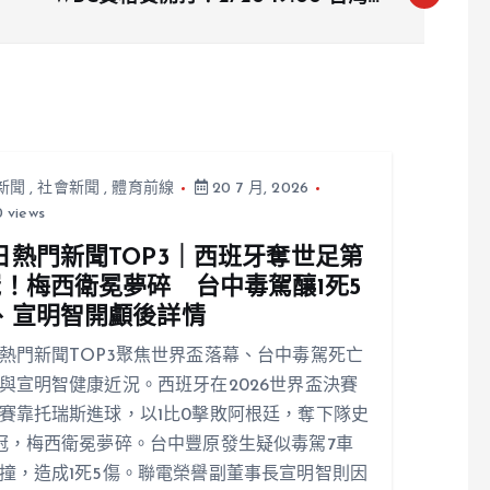
首戰西班牙
新聞
,
社會新聞
,
體育前線
20 7 月, 2026
 views
日熱門新聞TOP3｜西班牙奪世足第
冠！梅西衛冕夢碎 台中毒駕釀1死5
、宣明智開顱後詳情
熱門新聞TOP3聚焦世界盃落幕、台中毒駕死亡
與宣明智健康近況。西班牙在2026世界盃決賽
賽靠托瑞斯進球，以1比0擊敗阿根廷，奪下隊史
冠，梅西衛冕夢碎。台中豐原發生疑似毒駕7車
撞，造成1死5傷。聯電榮譽副董事長宣明智則因