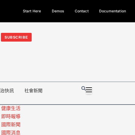
Start Here
Demos
Contact
Documentation
今日熱門新聞TOP3｜西拉雅族正式成第17個原住民族、立院電競
光電場回扣
法審查爆衝突、跨國運毒案重判12年
地方利益輸
SUBSCRIBE
政治快訊
社會新聞
健康生活
即時報導
國際新聞
國際消息