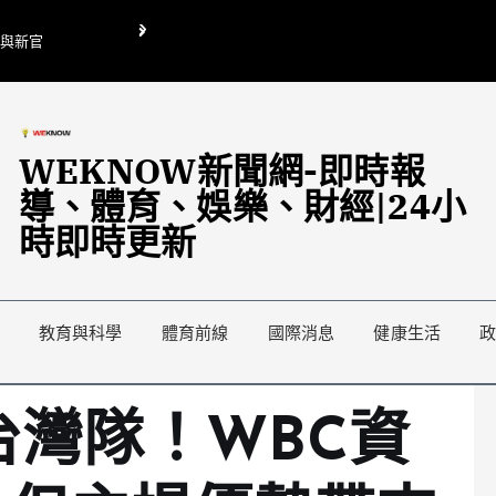
O與新官
翁曉玲喊刪陸委會1295萬媒宣費惹議 梁文傑回「只能靠嘴巴」
藍綠延燒地方宣傳預算戰
WEKNOW新聞網-即時報
導、體育、娛樂、財經|24小
時即時更新
教育與科學
體育前線
國際消息
健康生活
台灣隊！WBC資