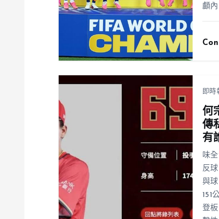
顱內
Con
即時
何
傳
有
味全
反球
與球
15
登板