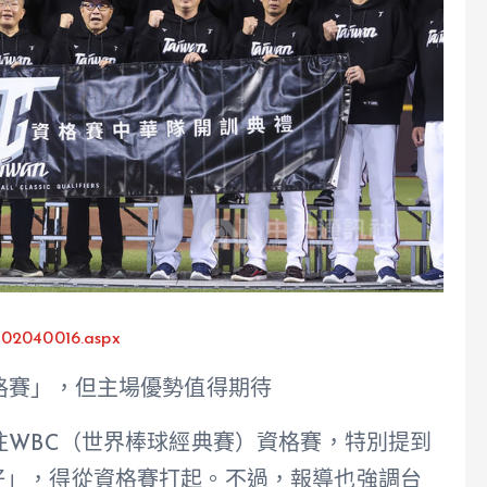
502040016.aspx
格賽」，但主場優勢值得期待
注WBC（世界棒球經典賽）資格賽，特別提到
好」，得從資格賽打起。不過，報導也強調台