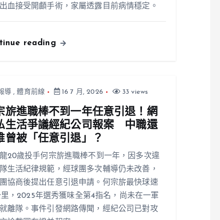
出血接受開顱手術，家屬透露目前病情穩定。
tinue reading
報導
,
體育前線
16 7 月, 2026
33 views
宗旂進職棒不到一年任意引退！網
私生活爭議經紀公司報案 中職還
誰曾被「任意引退」？
龍20歲投手何宗旂進職棒不到一年，因多次違
隊生活紀律規範，經球團多次輔導仍未改善，
團協商後提出任意引退申請。何宗旂最快球速
1公里，2025年選秀獲味全第4指名，尚未在一軍
就離隊。事件引發網路傳聞，經紀公司已對攻