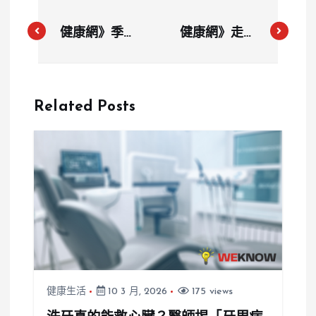
健康網》季節
健康網》走路
性憂鬱症籠罩
延壽！ 研
身心 營養師
究：每天多步
揭關鍵6營養
行「1時間」
Related Posts
多活11年
健康生活
10 3 月, 2026
175 views