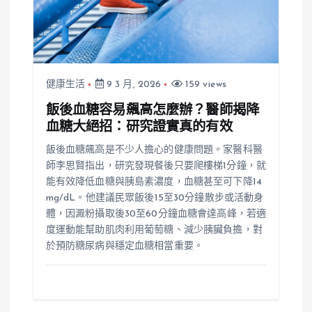
健康生活
9 3 月, 2026
159 views
飯後血糖容易飆高怎麼辦？醫師揭降
血糖大絕招：研究證實真的有效
飯後血糖飆高是不少人擔心的健康問題。家醫科醫
師李思賢指出，研究發現餐後只要爬樓梯1分鐘，就
能有效降低血糖與胰島素濃度，血糖甚至可下降14
mg/dL。他建議民眾飯後15至30分鐘散步或活動身
體，因澱粉攝取後30至60分鐘血糖會達高峰，若適
度運動能幫助肌肉利用葡萄糖、減少胰臟負擔，對
於預防糖尿病與穩定血糖相當重要。