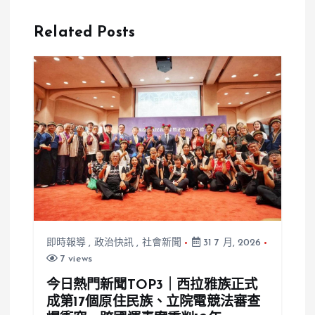
身亡 直播遭
件？妻子與他
霸凌引發關注
人同房 夫控
Related Posts
警方已截圖存
告求償6萬元
證
即時報導
,
政治快訊
,
社會新聞
31 7 月, 2026
7 views
今日熱門新聞TOP3｜西拉雅族正式
成第17個原住民族、立院電競法審查