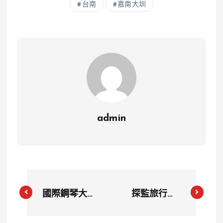
台南
嘉南大圳
admin
國際鋼琴大賽
探監旅行成
銀賞得主墜樓
「不倫」事