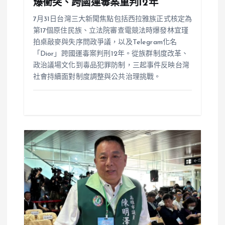
爆衝突、跨國運毒案重判12年
7月31日台灣三大新聞焦點包括西拉雅族正式核定為
第17個原住民族、立法院審查電競法時爆發林宜瑾
拍桌敲麥與失序問政爭議，以及Telegram化名
「Dior」跨國運毒案判刑12年。從族群制度改革、
政治議場文化到毒品犯罪防制，三起事件反映台灣
社會持續面對制度調整與公共治理挑戰。