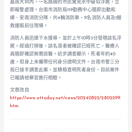
嘉南大圳內，一名路過的市民驚見水中疑似浮屍，立
即報警處理。台南市消防局119勤務中心隨即出動和
緯、安南消防分隊，共4輛消防車、9名消防人員及1艘
救援艇前往現場。
消防人員迅速下水搜尋，並於上午10時3分發現該名浮
屍。經過打撈後，該名溺者被確認已經死亡，醫療人
員隨即確認無需送醫。初步調查顯示，死者年約40
歲，但身上未攜帶任何身分證明文件。台南市警三分
局已接手調查此案，並積極查明死者身份，目前案件
已報請檢察官進行相驗。
文章改自
https://www.ettoday.net/news/20240822/2802299.
htm