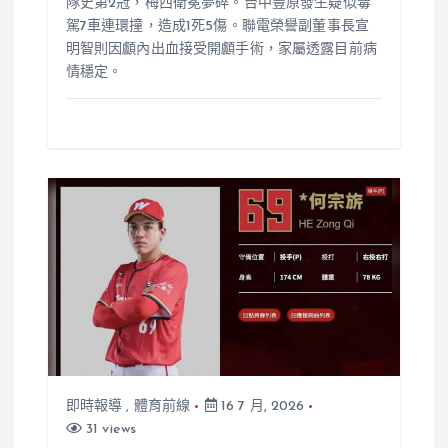
隊史第2冠，梅西衛冕夢碎。台中豐原發生疑似毒
駕7車連環撞，造成1死5傷。聯電榮譽副董事長宣
明智則因顱內出血接受開顱手術，家屬透露目前病
情穩定。
即時報導
,
體育前線
16 7 月, 2026
31 views