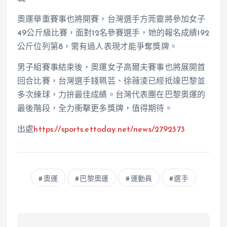
奧運舉重賽事也將開賽，台灣選手方莞靈將參加女子
49公斤級比賽，面對12名參賽選手，她的報名成績192
公斤位列第8，需有過人表現才能爭奪獎牌。
男子組賽事結束後，奧運女子高爾夫賽事也將展開首
回合比賽，台灣選手錢珮芸、徐薇淩已經抵達巴黎並
多次練球，力拚最佳成績。台灣代表團在巴黎奧運的
最後階段，全力衝擊更多獎牌，值得期待。
出處
https://sports.ettoday.net/news/2792373
奧運
巴黎奧運
運動員
選手