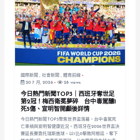
國際新聞
,
社會新聞
,
體育前線
20 7 月, 2026
28 views
今日熱門新聞TOP3｜西班牙奪世足
第2冠！梅西衛冕夢碎 台中毒駕釀1
死5傷、宣明智開顱後詳情
今日熱門新聞TOP3聚焦世界盃落幕、台中毒駕死
亡車禍與宣明智健康近況。西班牙在2026世界盃決
賽延長賽靠托瑞斯進球，以1比0擊敗阿根廷，奪下