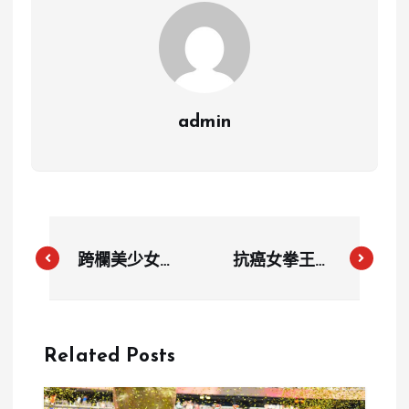
admin
跨欄美少女張
抗癌女拳王陳
博雅巴黎奧運
念琴奮戰巴黎
展現風采 成
奧運 奪銅牌
台灣田徑界新
創佳績
Related Posts
希望