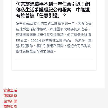
何宗旂進職棒不到一年任意引退！網
傳私生活爭議經紀公司報案 中職還
有誰曾被「任意引退」？
味全龍20歲投手何宗旂進職棒不到一年，因多次違
反球隊生活紀律規範，經球團多次輔導仍未改善，
與球團協商後提出任意引退申請。何宗旂最快球速
151公里，2025年選秀獲味全第4指名，尚未在一軍
登板就離隊。事件引發網路傳聞，經紀公司已對攻
擊性言論截圖存證並報案。
健康生活
即時報導
國際新聞
國際消息