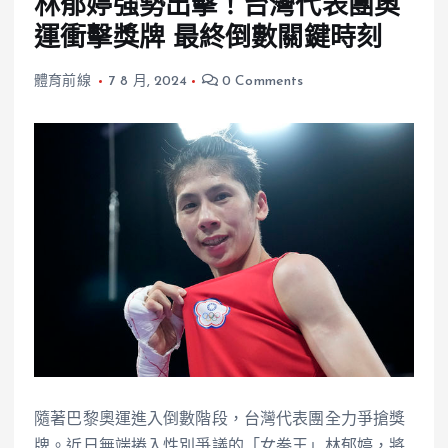
林郁婷強勢出擊！台灣代表團奧
運衝擊獎牌 最終倒數關鍵時刻
體育前線
7 8 月, 2024
0 Comments
隨著巴黎奧運進入倒數階段，台灣代表團全力爭搶獎
牌。近日無端捲入性別爭議的「女拳王」林郁婷，將