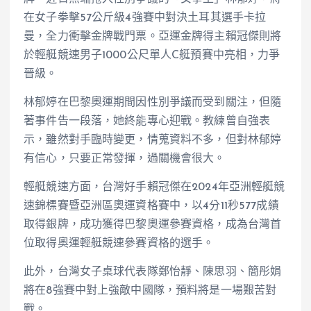
在女子拳擊57公斤級4強賽中對決土耳其選手卡拉
曼，全力衝擊金牌戰門票。亞運金牌得主賴冠傑則將
於輕艇競速男子1000公尺單人C艇預賽中亮相，力爭
晉級。
林郁婷在巴黎奧運期間因性別爭議而受到關注，但隨
著事件告一段落，她終能專心迎戰。教練曾自強表
示，雖然對手臨時變更，情蒐資料不多，但對林郁婷
有信心，只要正常發揮，過關機會很大。
輕艇競速方面，台灣好手賴冠傑在2024年亞洲輕艇競
速錦標賽暨亞洲區奧運資格賽中，以4分11秒577成績
取得銀牌，成功獲得巴黎奧運參賽資格，成為台灣首
位取得奧運輕艇競速參賽資格的選手。
此外，台灣女子桌球代表隊鄭怡靜、陳思羽、簡彤娟
將在8強賽中對上強敵中國隊，預料將是一場艱苦對
戰。