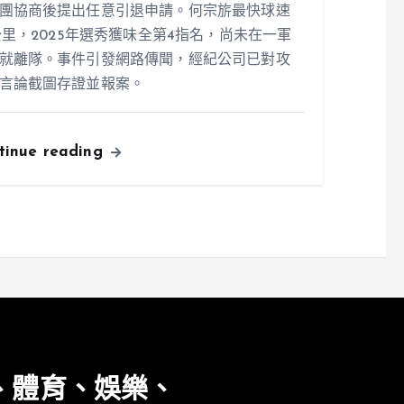
團協商後提出任意引退申請。何宗旂最快球速
1公里，2025年選秀獲味全第4指名，尚未在一軍
就離隊。事件引發網路傳聞，經紀公司已對攻
言論截圖存證並報案。
tinue reading
、體育、娛樂、