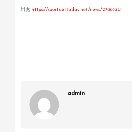
出處
https://sports.ettoday.net/news/2786330
admin