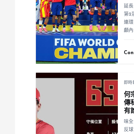
延長
第2
連環
顱內
Con
即時
何
傳
有
味全
反球