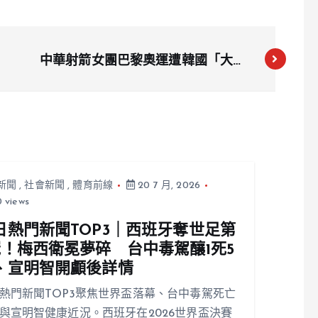
中華射箭女團巴黎奧運遭韓國「大魔
王」擊敗 雷千瑩談全場震撼經歷
新聞
,
社會新聞
,
體育前線
20 7 月, 2026
 views
日熱門新聞TOP3｜西班牙奪世足第
冠！梅西衛冕夢碎 台中毒駕釀1死5
、宣明智開顱後詳情
熱門新聞TOP3聚焦世界盃落幕、台中毒駕死亡
與宣明智健康近況。西班牙在2026世界盃決賽