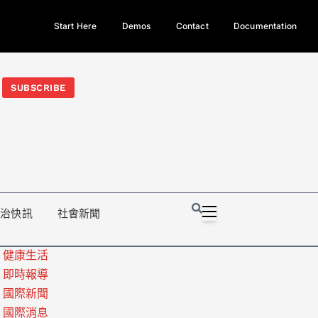
Start Here
Demos
Contact
Documentation
今日熱門新聞TOP3｜西拉雅族正式成第17個原住民族、立院電競
光電場回扣
法審查爆衝突、跨國運毒案重判12年
地方利益輸
SUBSCRIBE
政治快訊
社會新聞
健康生活
即時報導
國際新聞
國際消息