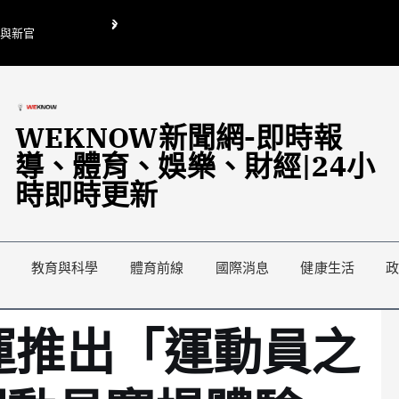
O與新官
翁曉玲喊刪陸委會1295萬媒宣費惹議 梁文傑回「只能靠嘴巴」
藍綠延燒地方宣傳預算戰
WEKNOW新聞網-即時報
導、體育、娛樂、財經|24小
時即時更新
教育與科學
體育前線
國際消息
健康生活
奧運推出「運動員之