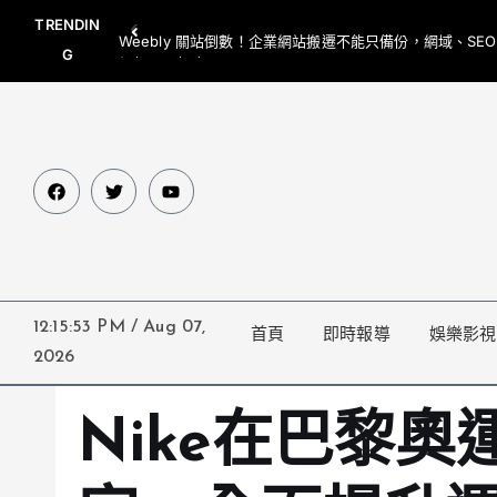
TRENDIN
Weebly 關站倒數！企業網站搬遷不能只備份，網域、SE
G
網都要一起處理
12:15:54 PM
/
Aug 07,
首頁
即時報導
娛樂影視
2026
Nike在巴黎