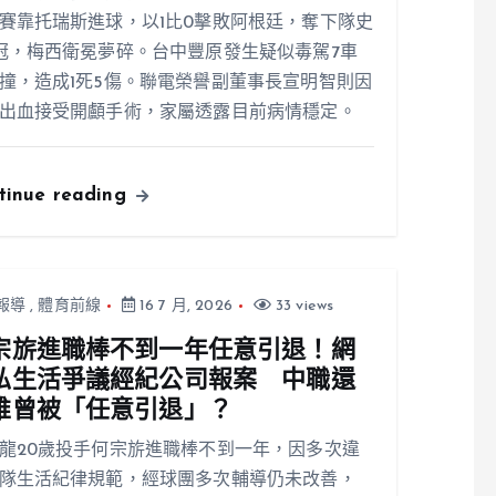
賽靠托瑞斯進球，以1比0擊敗阿根廷，奪下隊史
冠，梅西衛冕夢碎。台中豐原發生疑似毒駕7車
撞，造成1死5傷。聯電榮譽副董事長宣明智則因
出血接受開顱手術，家屬透露目前病情穩定。
tinue reading
報導
,
體育前線
16 7 月, 2026
33 views
宗旂進職棒不到一年任意引退！網
私生活爭議經紀公司報案 中職還
誰曾被「任意引退」？
龍20歲投手何宗旂進職棒不到一年，因多次違
隊生活紀律規範，經球團多次輔導仍未改善，