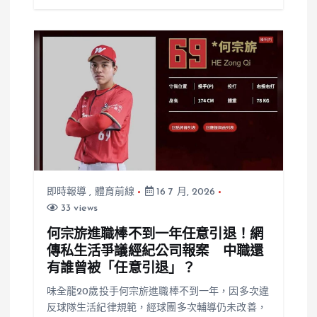
即時報導
,
體育前線
16 7 月, 2026
33 views
何宗旂進職棒不到一年任意引退！網
傳私生活爭議經紀公司報案 中職還
有誰曾被「任意引退」？
味全龍20歲投手何宗旂進職棒不到一年，因多次違
反球隊生活紀律規範，經球團多次輔導仍未改善，