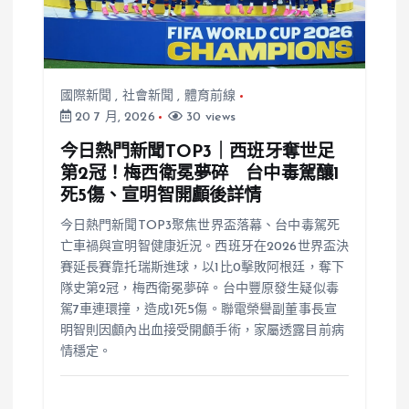
國際新聞
,
社會新聞
,
體育前線
20 7 月, 2026
30 views
今日熱門新聞TOP3｜西班牙奪世足
第2冠！梅西衛冕夢碎 台中毒駕釀1
死5傷、宣明智開顱後詳情
今日熱門新聞TOP3聚焦世界盃落幕、台中毒駕死
亡車禍與宣明智健康近況。西班牙在2026世界盃決
賽延長賽靠托瑞斯進球，以1比0擊敗阿根廷，奪下
隊史第2冠，梅西衛冕夢碎。台中豐原發生疑似毒
駕7車連環撞，造成1死5傷。聯電榮譽副董事長宣
明智則因顱內出血接受開顱手術，家屬透露目前病
情穩定。