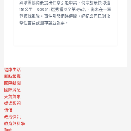
與球團協商後提出任意引退申請。何宗旂最快球速
151公里，2025年選秀獲味全第4指名，尚未在一軍
登板就離隊。事件引發網路傳聞，經紀公司已對攻
擊性言論截圖存證並報案。
健康生活
即時報導
國際新聞
國際消息
天氣氣象
娛樂影視
情侶
政治快訊
教育與科學
熱吻