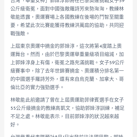
台灣「舉重女神」郭婞淳即將在巴黎奧運挑戰女子59
公斤級衛冕，面對中國強敵羅詩芳來勢洶洶，教練林
敬能透露，奧運賽場上各國教練在後場的鬥智至關重
要，希望此次比賽能獲得教練洪萬庭的協助，共同迎
戰強敵。
上屆東京奧運中摘金的郭婞淳，這次將第4度踏上奧
運舞台。然而，由於巴黎奧運舉重量級項目縮減，加
上郭婞淳身上有傷，衛冕之路充滿挑戰。女子59公斤
級賽事中，除了去年世錦賽摘金、奧運積分排名第一
的中國選手羅詩芳外，還有來自烏克蘭、加拿大、哥
倫比亞的實力強勁選手。
林敬能此前邀請了曾在上屆奧運助菲律賓選手在女子
55公斤級摘金的教練高凱文，協助郭婞淳訓練，補足
不足之處。林敬能表示，目前郭婞淳的狀況越來越
好。