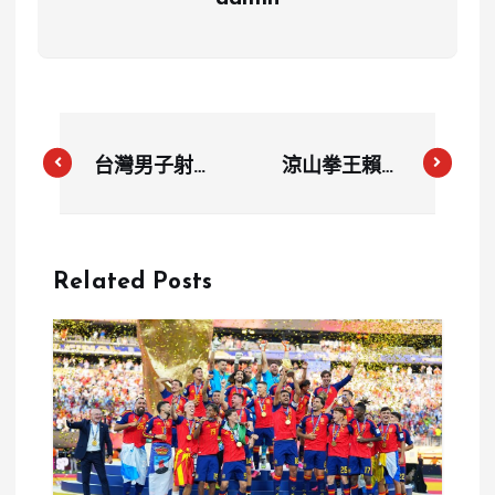
台灣男子射箭
涼山拳王賴主
隊巴黎奧運止
恩巴黎奧運止
步8強 林子翔
步16強：帶著
懊悔承責：我
遺憾，但無悔
Related Posts
來扛
奮戰