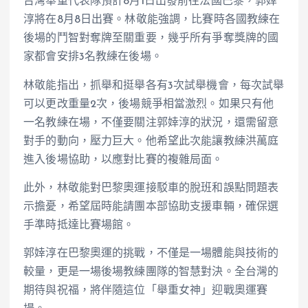
台灣舉重代表隊預計8月1日出發前往法國巴黎，郭婞
淳將在8月8日出賽。林敬能強調，比賽時各國教練在
後場的鬥智對奪牌至關重要，幾乎所有爭奪獎牌的國
家都會安排3名教練在後場。
林敬能指出，抓舉和挺舉各有3次試舉機會，每次試舉
可以更改重量2次，後場競爭相當激烈。如果只有他
一名教練在場，不僅要關注郭婞淳的狀況，還需留意
對手的動向，壓力巨大。他希望此次能讓教練洪萬庭
進入後場協助，以應對比賽的複雜局面。
此外，林敬能對巴黎奧運接駁車的脫班和誤點問題表
示擔憂，希望屆時能請團本部協助支援車輛，確保選
手準時抵達比賽場館。
郭婞淳在巴黎奧運的挑戰，不僅是一場體能與技術的
較量，更是一場後場教練團隊的智慧對決。全台灣的
期待與祝福，將伴隨這位「舉重女神」迎戰奧運賽