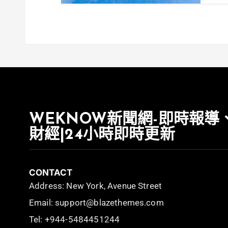
WEKNOW新聞網-即時報導
財經|24小時即時更新
CONTACT
Address: New York, Avenue Street
Email: support@blazethemes.com
Tel: +944-5484451244