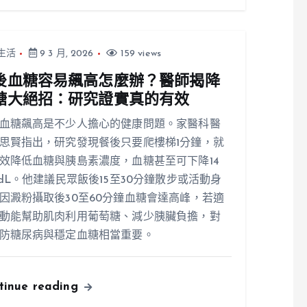
生活
9 3 月, 2026
159 views
後血糖容易飆高怎麼辦？醫師揭降
糖大絕招：研究證實真的有效
血糖飆高是不少人擔心的健康問題。家醫科醫
思賢指出，研究發現餐後只要爬樓梯1分鐘，就
效降低血糖與胰島素濃度，血糖甚至可下降14
/dL。他建議民眾飯後15至30分鐘散步或活動身
因澱粉攝取後30至60分鐘血糖會達高峰，若適
動能幫助肌肉利用葡萄糖、減少胰臟負擔，對
防糖尿病與穩定血糖相當重要。
tinue reading