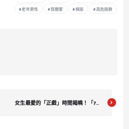
老年男性
賀爾蒙
頻尿
高危險群
女生最愛的「正戲」時間揭曉！「7至
13分鐘」成黃金標準，網友爆料快速男
友引發自卑危機