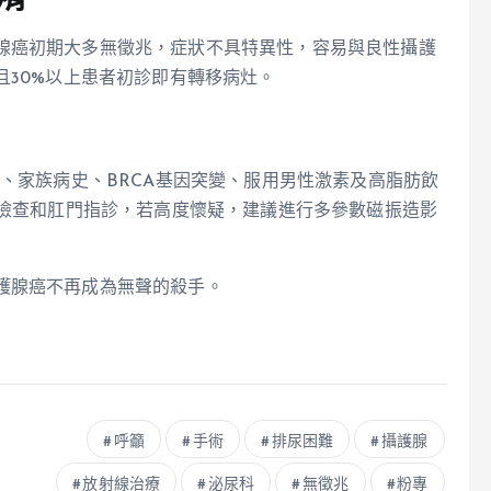
腺癌初期大多無徵兆，症狀不具特異性，容易與良性攝護
且30%以上患者初診即有轉移病灶。
歲、家族病史、BRCA基因突變、服用男性激素及高脂肪飲
A檢查和肛門指診，若高度懷疑，建議進行多參數磁振造影
護腺癌不再成為無聲的殺手。
呼籲
手術
排尿困難
攝護腺
放射線治療
泌尿科
無徵兆
粉專