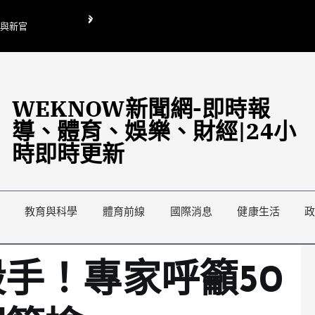
O與新官
翁曉玲喊刪陸委會1295萬媒宣費惹議 梁文傑回「只能靠嘴巴」
藍綠延燒地方宣傳預算戰
WEKNOW新聞網-即時報
導、體育、娛樂、財經|24小
時即時更新
教育與科學
體育前線
國際消息
健康生活
手！專家呼籲50