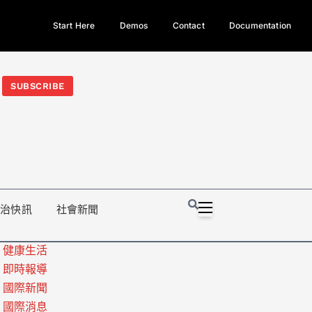
Start Here
Demos
Contact
Documentation
今日熱門新聞TOP3｜西拉雅族正式成第17個原住民族、立院電競
光電場回扣
法審查爆衝突、跨國運毒案重判12年
地方利益輸
SUBSCRIBE
政治快訊
社會新聞
健康生活
即時報導
國際新聞
國際消息