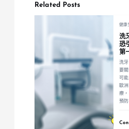
Related Posts
健康
洗
恐
第
洗牙
要關
可能
歐洲
療，
預防
Con