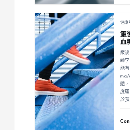
健康
飯
血
飯後
師李
能有
mg
體，
度運
於預
Con