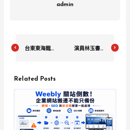
admin
台東東海龍門
演員林玉書面
天聖宮凌晨突
臨生涯困境：
發火警 多尊
考慮放棄演藝
神像燻黑 開
事業
Related Posts
基媽祖安然無
恙