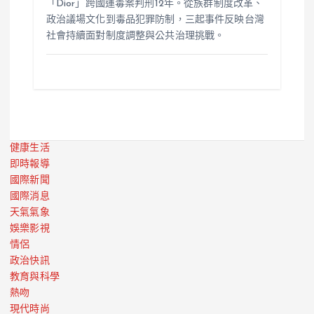
「Dior」跨國運毒案判刑12年。從族群制度改革、
政治議場文化到毒品犯罪防制，三起事件反映台灣
社會持續面對制度調整與公共治理挑戰。
健康生活
即時報導
國際新聞
國際消息
天氣氣象
娛樂影視
情侶
政治快訊
教育與科學
熱吻
現代時尚