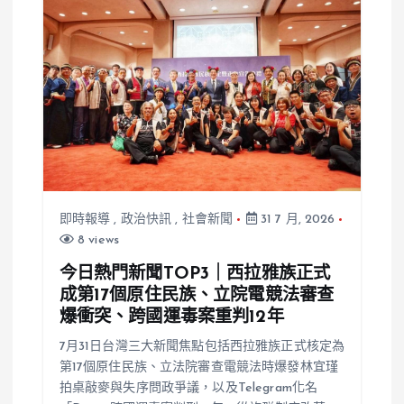
即時報導
,
政治快訊
,
社會新聞
31 7 月, 2026
8 views
今日熱門新聞TOP3｜西拉雅族正式
成第17個原住民族、立院電競法審查
爆衝突、跨國運毒案重判12年
7月31日台灣三大新聞焦點包括西拉雅族正式核定為
第17個原住民族、立法院審查電競法時爆發林宜瑾
拍桌敲麥與失序問政爭議，以及Telegram化名