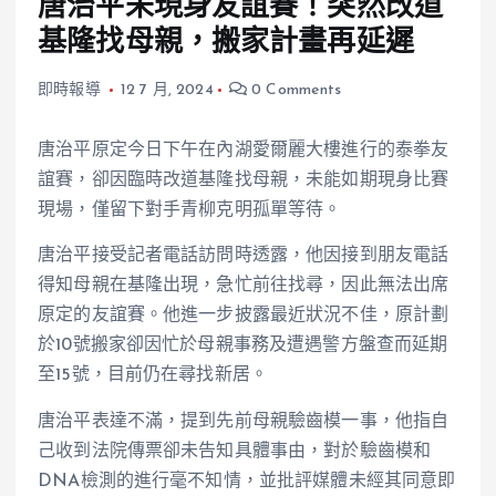
唐治平未現身友誼賽！突然改道
基隆找母親，搬家計畫再延遲
即時報導
12 7 月, 2024
0 Comments
唐治平原定今日下午在內湖愛爾麗大樓進行的泰拳友
誼賽，卻因臨時改道基隆找母親，未能如期現身比賽
現場，僅留下對手青柳克明孤單等待。
唐治平接受記者電話訪問時透露，他因接到朋友電話
得知母親在基隆出現，急忙前往找尋，因此無法出席
原定的友誼賽。他進一步披露最近狀況不佳，原計劃
於10號搬家卻因忙於母親事務及遭遇警方盤查而延期
至15號，目前仍在尋找新居。
唐治平表達不滿，提到先前母親驗齒模一事，他指自
己收到法院傳票卻未告知具體事由，對於驗齒模和
DNA檢測的進行毫不知情，並批評媒體未經其同意即