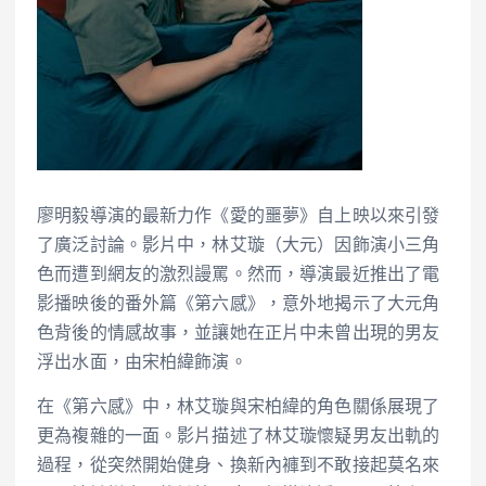
廖明毅導演的最新力作《愛的噩夢》自上映以來引發
了廣泛討論。影片中，林艾璇（大元）因飾演小三角
色而遭到網友的激烈謾罵。然而，導演最近推出了電
影播映後的番外篇《第六感》，意外地揭示了大元角
色背後的情感故事，並讓她在正片中未曾出現的男友
浮出水面，由宋柏緯飾演。
在《第六感》中，林艾璇與宋柏緯的角色關係展現了
更為複雜的一面。影片描述了林艾璇懷疑男友出軌的
過程，從突然開始健身、換新內褲到不敢接起莫名來