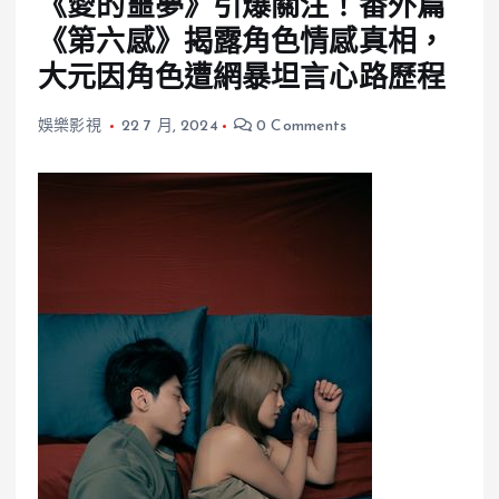
《愛的噩夢》引爆關注！番外篇
《第六感》揭露角色情感真相，
大元因角色遭網暴坦言心路歷程
娛樂影視
22 7 月, 2024
0 Comments