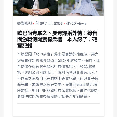
娛樂影視
29 7 月, 2026
20 views
歐巴尚青嚴之、曼青爆婚外情！錄音
間激戰傳聞震撼樂壇 本人認了：確
實犯錯
台語樂團「歐巴尚青」爆出團員婚外情風波，嚴之
與曼青遭媒體報導疑似自2024年起發展不倫戀，甚
至傳出在錄音間有親密行為遭抓包，引發樂壇震
驚。經紀公司回應表示，爆料內容與事實有出入；
不過嚴之承認自己在婚姻上確實犯錯，已與妻子協
商完畢，未來會以家庭為重。曼青則表示已結束前
段婚姻，對自己的錯誤行為深感抱歉。事件也讓外
界關注歐巴尚青後續團體活動是否受到影響。