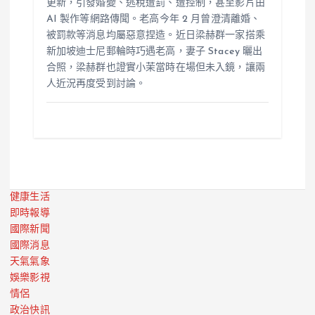
更新，引發婚變、逃稅遭罰、遭控制，甚至影片由
AI 製作等網路傳聞。老高今年 2 月曾澄清離婚、
被罰款等消息均屬惡意捏造。近日梁赫群一家搭乘
新加坡迪士尼郵輪時巧遇老高，妻子 Stacey 曬出
合照，梁赫群也證實小茉當時在場但未入鏡，讓兩
人近況再度受到討論。
健康生活
即時報導
國際新聞
國際消息
天氣氣象
娛樂影視
情侶
政治快訊