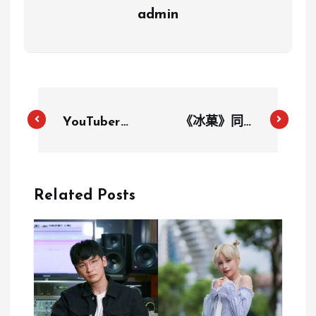
admin
YouTuber『
《冰菓》同人
這群人』隊長
繪師 냥말가
展榮揭露停更
게 因網絡暴
心情：找到那
力隱藏作品，
Related Posts
最後一塊拼圖
粉絲深感惋惜
是自我任性？