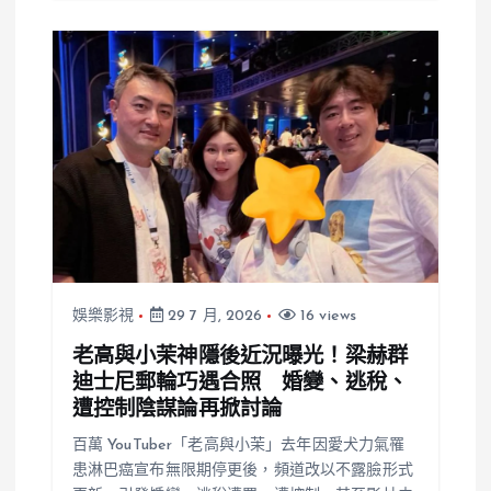
娛樂影視
29 7 月, 2026
16 views
老高與小茉神隱後近況曝光！梁赫群
迪士尼郵輪巧遇合照 婚變、逃稅、
遭控制陰謀論再掀討論
百萬 YouTuber「老高與小茉」去年因愛犬力氣罹
患淋巴癌宣布無限期停更後，頻道改以不露臉形式