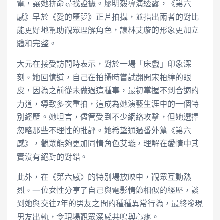
電，讓她拼命尋找證據。廖明毅導演透露，《第六
感》早於《愛的噩夢》正片拍攝，並指出兩者的對比
能更好地幫助觀眾理解角色，讓林艾璇的形象更加立
體和完整。
大元在接受訪問時表示，對於一場「床戲」印象深
刻。她回憶道，自己在拍攝時嘗試翻開宋柏緯的眼
皮，因為之前從未做過這種事，最初掌握不到合適的
力道，導致多次重拍，這成為她演藝生涯中的一個特
別經歷。她坦言，儘管受到不少網絡攻擊，但她選擇
忽略那些不理性的批評。她希望通過番外篇《第六
感》，觀眾能夠更加同情角色艾璇，理解在愛情中其
實沒有絕對的對錯。
此外，在《第六感》的特別場放映中，觀眾互動熱
烈。一位女性分享了自己與電影情節相似的經歷，談
到她與交往7年的男友之間的種種異常行為，最終發現
男友出軌，令現場觀眾深感共鳴與心疼。