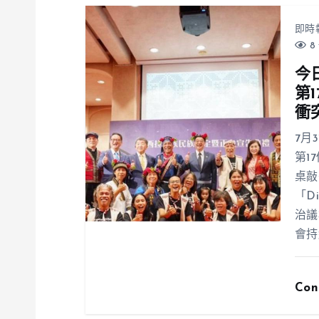
即時
8 
今
第
衝
7月
第1
桌敲
「D
治議
會持
Con