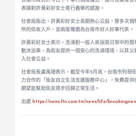
台南市政府於今日下午舉行捐贈儀式，由市長黃偉哲
表達對許黃彩好女士善行義舉的感謝。
社會局指出，許黃彩好女士長期熱心公益，曾多次捐
所的低收入戶，並兩度獲選為台南市好人好事代表。
許黃彩好女士表示，洗澡對一般人來說是日常中的簡
動沐浴車，為街友提供一個安心的洗澡環境，以其父
入社會公益。
社會局長盧禹璁表示，截至今年5月底，台南市列冊街
力合作的「街友自立生活支援服務中心」，免費提供
期望能幫助街友逐步回歸正常生活。
出處
https://news.ltn.com.tw/
news
/life/breakingne