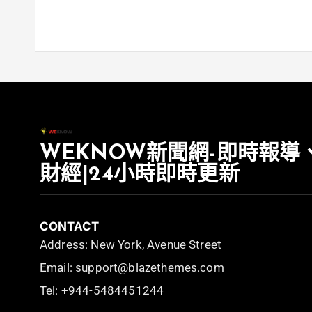
WEKNOW新聞網-即時報導
財經|24小時即時更新
CONTACT
Address: New York, Avenue Street
Email: support@blazethemes.com
Tel: +944-5484451244