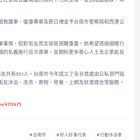
在社會局長盧禹璁的陪同下代表受贈，並回贈感謝狀，以
贈救護車、復康專車及節日禮金予台南市警察局和西港公
單事情，但對街友而言卻是困難重重。她希望透過捐贈行
親的名義進行這次善舉，並期盼更多善心人士及企業能投
友共有251人。台南市今年成立了全台首處由公私部門協
街友沐浴、洗衣、寄物、用餐、上網及就業媒合等服務，
ws/4711675
台南市
好人好事代表
行動沐浴車