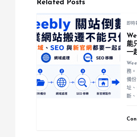
Related Posts
即時
W
能
一
We
務。
備份
址、
斷、
Con