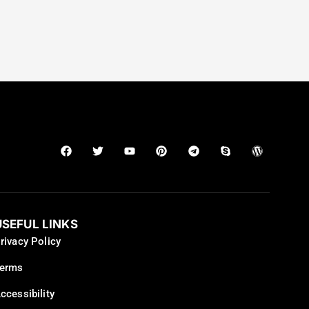
USEFUL LINKS
rivacy Policy
erms
ccessibility