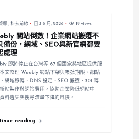
報導
,
科技前線
3 8 月, 2026
19 views
eebly 關站倒數！企業網站搬遷不
只備份，網域、SEO與新官網都要
起處理
ebly 即將停止在台灣等 67 個國家與地區提供服
本文整理 Weebly 網站下架與帳號期限、網站
、網域移轉、DNS 設定、SEO 搬遷、301 轉
新站製作與網站費用，協助企業降低網站中
資料遺失與搜尋流量下降的風險。
tinue reading