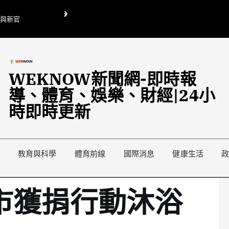
O與新官
翁曉玲喊刪陸委會1295萬媒宣費惹議 梁文傑回「只能靠嘴巴」
藍綠延燒地方宣傳預算戰
WEKNOW新聞網-即時報
導、體育、娛樂、財經|24小
時即時更新
教育與科學
體育前線
國際消息
健康生活
市獲捐行動沐浴