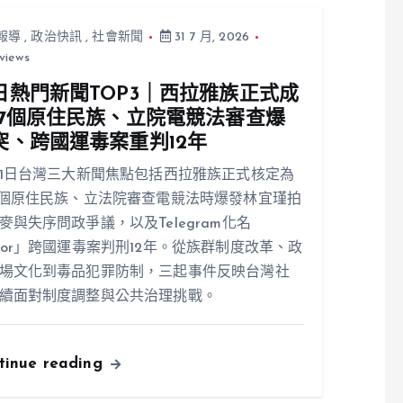
報導
,
政治快訊
,
社會新聞
31 7 月, 2026
views
日熱門新聞TOP3｜西拉雅族正式成
17個原住民族、立院電競法審查爆
突、跨國運毒案重判12年
31日台灣三大新聞焦點包括西拉雅族正式核定為
7個原住民族、立法院審查電競法時爆發林宜瑾拍
麥與失序問政爭議，以及Telegram化名
ior」跨國運毒案判刑12年。從族群制度改革、政
場文化到毒品犯罪防制，三起事件反映台灣社
續面對制度調整與公共治理挑戰。
tinue reading