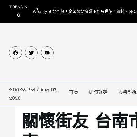
TRENDIN
Weebly 關站倒數！企業網站搬遷不能只備份，網域、SE
G
網都要一起處理
2:00:29 PM
/
Aug 07,
首頁
即時報導
娛樂影視
2026
關懷街友 台南