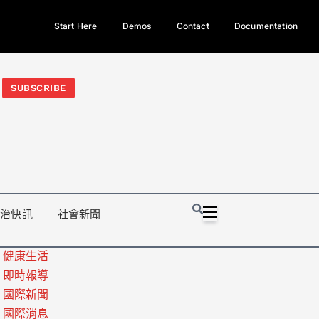
Start Here
Demos
Contact
Documentation
今日熱門新聞TOP3｜西拉雅族正式成第17個原住民族、立院電競
光電場回扣
法審查爆衝突、跨國運毒案重判12年
地方利益輸
SUBSCRIBE
政治快訊
社會新聞
健康生活
即時報導
國際新聞
國際消息