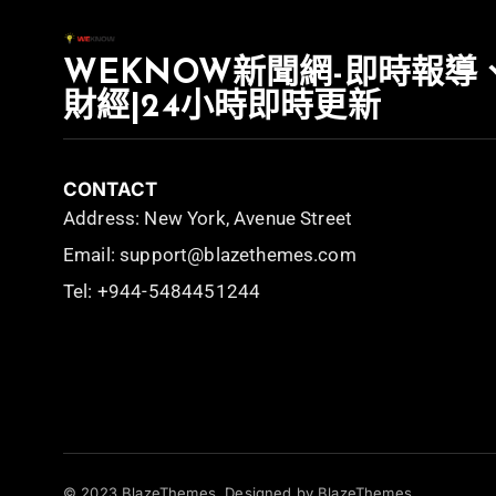
WEKNOW新聞網-即時報導
財經|24小時即時更新
CONTACT
Address: New York, Avenue Street
Email: support@blazethemes.com
Tel: +944-5484451244
© 2023 BlazeThemes. Designed by BlazeThemes.