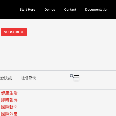
Start Here
Demos
Contact
Documentation
今日熱門新聞TOP3｜西拉雅族正式成第17個原住民族、立院電競
光電場回扣
法審查爆衝突、跨國運毒案重判12年
地方利益輸
SUBSCRIBE
政治快訊
社會新聞
健康生活
即時報導
國際新聞
國際消息