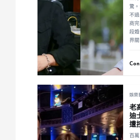
驚。
不過
商完
段婚
界關
Con
娛樂
老
迪
遭
百萬