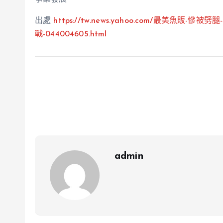
出處
https://tw.news.yahoo.com/最美魚販-慘
被
劈腿
戰-044004605.html
admin