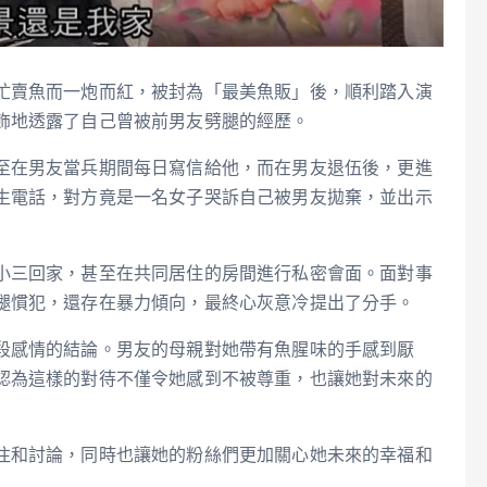
忙賣魚而一炮而紅，被封為「最美魚販」後，順利踏入演
飾地透露了自己曾被前男友劈腿的經歷。
至在男友當兵期間每日寫信給他，而在男友退伍後，更進
生電話，對方竟是一名女子哭訴自己被男友拋棄，並出示
小三回家，甚至在共同居住的房間進行私密會面。面對事
腿慣犯，還存在暴力傾向，最終心灰意冷提出了分手。
段感情的結論。男友的母親對她帶有魚腥味的手感到厭
認為這樣的對待不僅令她感到不被尊重，也讓她對未來的
注和討論，同時也讓她的粉絲們更加關心她未來的幸福和