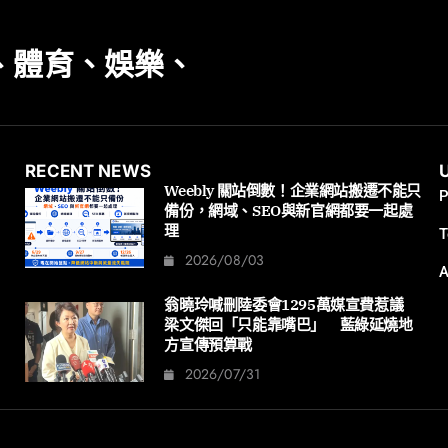
、體育、娛樂、
RECENT NEWS
Weebly 關站倒數！企業網站搬遷不能只
P
備份，網域、SEO與新官網都要一起處
理
T
2026/08/03
A
翁曉玲喊刪陸委會1295萬媒宣費惹議
梁文傑回「只能靠嘴巴」 藍綠延燒地
方宣傳預算戰
2026/07/31