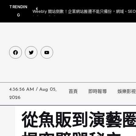
TRENDIN
Weebly 關站倒數！企業網站搬遷不能只備份，網域、SE
G
網都要一起處理
4:36:57 AM
/
Aug 05,
首頁
即時報導
娛樂影視
2026
從魚販到演藝