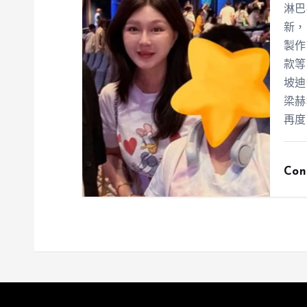
淋巴
新，
製作
款等
坡迪
梁赫
再度
Con