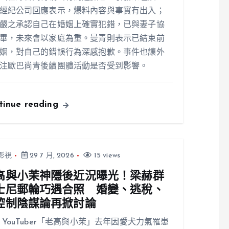
經紀公司回應表示，爆料內容與事實有出入；
嚴之承認自己在婚姻上確實犯錯，已與妻子協
畢，未來會以家庭為重。曼青則表示已結束前
姻，對自己的錯誤行為深感抱歉。事件也讓外
注歐巴尚青後續團體活動是否受到影響。
tinue reading
影視
29 7 月, 2026
15 views
高與小茉神隱後近況曝光！梁赫群
士尼郵輪巧遇合照 婚變、逃稅、
控制陰謀論再掀討論
 YouTuber「老高與小茉」去年因愛犬力氣罹患