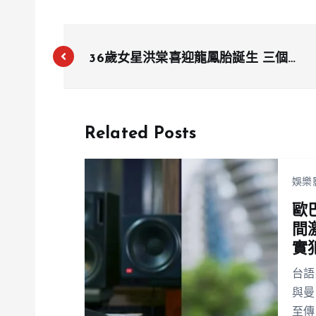
36歲女星洪棠喜迎龍鳳胎誕生 三個月
神秘消失後再掀幸福風暴
Related Posts
娛樂
歐
間
實
台語
與曼
至傳