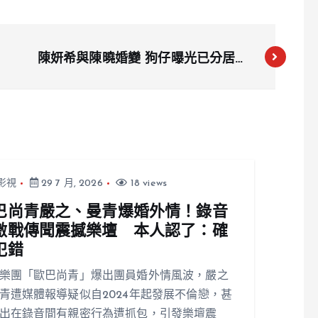
陳妍希與陳曉婚變 狗仔曝光已分居半
年
影視
29 7 月, 2026
18 views
巴尚青嚴之、曼青爆婚外情！錄音
激戰傳聞震撼樂壇 本人認了：確
犯錯
樂團「歐巴尚青」爆出團員婚外情風波，嚴之
青遭媒體報導疑似自2024年起發展不倫戀，甚
出在錄音間有親密行為遭抓包，引發樂壇震