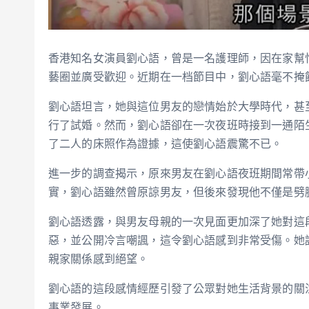
香港知名女演員劉心語，曾是一名護理師，因在家幫
藝圈並廣受歡迎。近期在一档節目中，劉心語毫不掩
劉心語坦言，她與這位男友的戀情始於大學時代，甚
行了試婚。然而，劉心語卻在一次夜班時接到一通陌
了二人的床照作為證據，這使劉心語震驚不已。
進一步的調查揭示，原來男友在劉心語夜班期間常帶
實，劉心語雖然曾原諒男友，但後來發現他不僅是劈
劉心語透露，與男友母親的一次見面更加深了她對這
惡，並公開冷言嘲諷，這令劉心語感到非常受傷。她
親家關係感到絕望。
劉心語的這段感情經歷引發了公眾對她生活背景的關
事業發展。