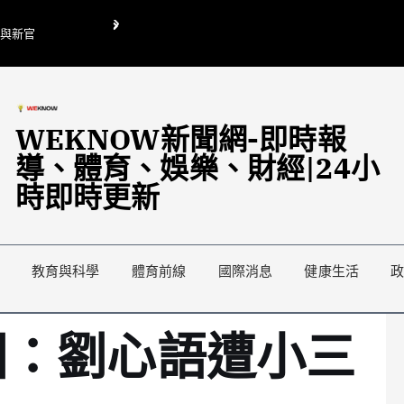
O與新官
翁曉玲喊刪陸委會1295萬媒宣費惹議 梁文傑回「只能靠嘴巴」
藍綠延燒地方宣傳預算戰
WEKNOW新聞網-即時報
導、體育、娛樂、財經|24小
時即時更新
教育與科學
體育前線
國際消息
健康生活
圈：劉心語遭小三