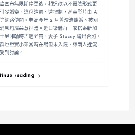
癌宣布無限期停更後，頻道改以不露臉形式更
引發婚變、逃稅遭罰、遭控制，甚至影片由 AI
等網路傳聞。老高今年 2 月曾澄清離婚、被罰
消息均屬惡意捏造。近日梁赫群一家搭乘新加
士尼郵輪時巧遇老高，妻子 Stacey 曬出合照，
群也證實小茉當時在場但未入鏡，讓兩人近況
受到討論。
tinue reading