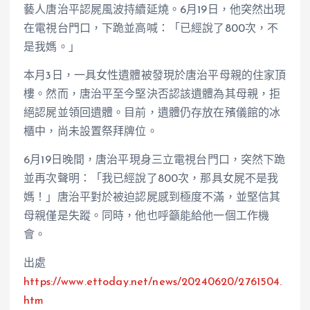
藝人唐治平認屍風波持續延燒。6月19日，他突然出現
在電視台門口，下跪並高喊：「已經說了800次，不
是我媽。」
本月3日，一具女性遺體被發現於唐治平母親的住家頂
樓。然而，唐治平至今堅決否認該遺體為其母親，拒
絕認屍並領回遺體。目前，遺體仍存放在殯儀館的冰
櫃中，尚未設置祭拜牌位。
6月19日晚間，唐治平現身三立電視台門口，突然下跪
並再次聲明：「我已經說了800次，那具女屍不是我
媽！」唐治平對於被迫認屍感到極度不滿，並堅信其
母親僅是失蹤。同時，他也呼籲能給他一個工作機
會。
出處
https://www.ettoday.net/
news
/20240620/2761504.
htm