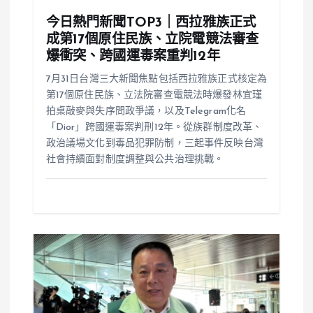
今日熱門新聞TOP3｜西拉雅族正式
成第17個原住民族、立院電競法審查
爆衝突、跨國運毒案重判12年
7月31日台灣三大新聞焦點包括西拉雅族正式核定為
第17個原住民族、立法院審查電競法時爆發林宜瑾
拍桌敲麥與失序問政爭議，以及Telegram化名
「Dior」跨國運毒案判刑12年。從族群制度改革、
政治議場文化到毒品犯罪防制，三起事件反映台灣
社會持續面對制度調整與公共治理挑戰。