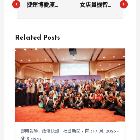
捷運博愛座風
女店員機智應
波不斷：白髮
對無理客人：
老翁怒罵年輕
「認識老闆怎
人，作家呼籲
不自己打？」
Related Posts
「佔領博愛
網友讚爆
座」運動
即時報導
,
政治快訊
,
社會新聞
31 7 月, 2026
8 views