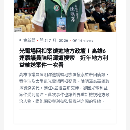
社會新聞
31 7 月, 2026
14 views
光電場回扣案燒進地方政壇！高雄6
連霸議員陳明澤遭搜索 近年地方利
益輸送案件一次看
高雄市議員陳明澤遭橋頭地檢署搜索並帶回偵訊，
案件涉及太陽能光電場回扣疑雲。陳明澤為高雄政
壇資深民代，連任6屆後宣布交棒，卻因光電利益
案件受到關注。此次事件也讓外界重新檢視地方政
治人物、綠能開發與利益監督機制之間的界線。