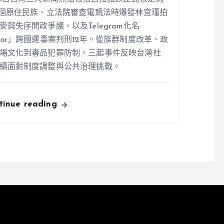
7個原住民族、立法院審查電競法時爆發林宜瑾拍
麥與失序問政爭議，以及Telegram化名
ior」跨國運毒案判刑12年。從族群制度改革、政
場文化到毒品犯罪防制，三起事件反映台灣社
續面對制度調整與公共治理挑戰。
tinue reading