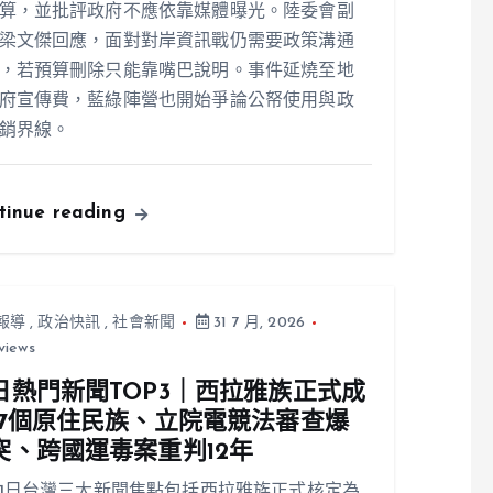
算，並批評政府不應依靠媒體曝光。陸委會副
梁文傑回應，面對對岸資訊戰仍需要政策溝通
，若預算刪除只能靠嘴巴說明。事件延燒至地
府宣傳費，藍綠陣營也開始爭論公帑使用與政
銷界線。
tinue reading
報導
,
政治快訊
,
社會新聞
31 7 月, 2026
views
日熱門新聞TOP3｜西拉雅族正式成
17個原住民族、立院電競法審查爆
突、跨國運毒案重判12年
31日台灣三大新聞焦點包括西拉雅族正式核定為