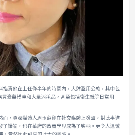
料指責他在上任僅半年的時間內，大肆濫用公款，其中包
了購買豪華轎車和大量消耗品，甚至包括衛生紙等日常用
然而，資深媒體人周玉蔻卻在社交媒體上發聲，對此事進
發了議論，也在華府的政商學界成為了笑柄。更令人遺憾
大使，竟然因此引來如此大的風波。