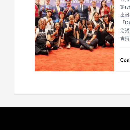
第1
桌敲
「D
治議
會持
Con