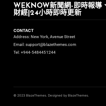
WEKNOW新聞網-即時報導
財經|24小時即時更新
CONTACT
Address: New York, Avenue Street
Email: support@blazethemes.com
Tel: +944-5484451244
© 2023 BlazeThemes. Designed by BlazeThemes.