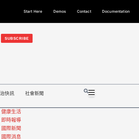
Start Here
Demos
Contact
Documentation
今日熱門新聞TOP3｜西拉雅族正式成第17個原住民族、立院電競
光電場回扣
法審查爆衝突、跨國運毒案重判12年
地方利益輸
SUBSCRIBE
政治快訊
社會新聞
健康生活
即時報導
國際新聞
國際消息