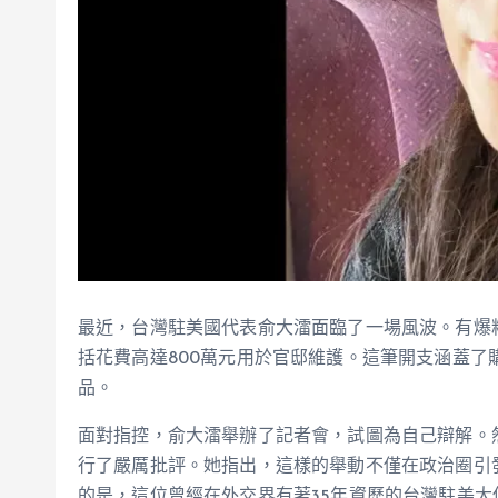
最近，台灣駐美國代表俞大㵢面臨了一場風波。有爆
括花費高達800萬元用於官邸維護。這筆開支涵蓋
品。
面對指控，俞大㵢舉辦了記者會，試圖為自己辯解。
行了嚴厲批評。她指出，這樣的舉動不僅在政治圈引
的是，這位曾經在外交界有著35年資歷的台灣駐美