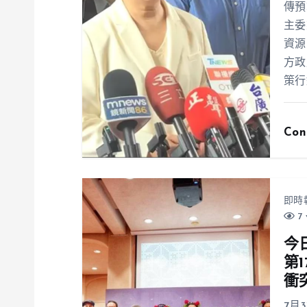
傳預
主委
資源
方政
策行
Con
即時
7 
今
第
衝
7月