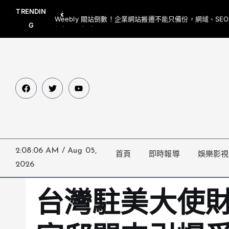
TRENDIN
Weebly 關站倒數！企業網站搬遷不能只備份，網域、SE
G
網都要一起處理
2:08:07 AM
/
Aug 05,
首頁
即時報導
娛樂影視
2026
台灣駐美大使財