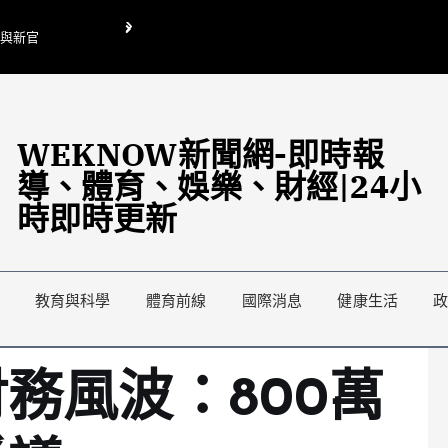
O與新官
翁曉玲喊刪陸委會1295萬媒宣費惹議 梁文傑回「只能靠嘴巴」
藍綠延燒地方宣傳預算戰
WEKNOW新聞網-即時報
導、體育、娛樂、財經|24小
時即時更新
教育與科學
體育前線
國際消息
健康生活
務風波：800萬