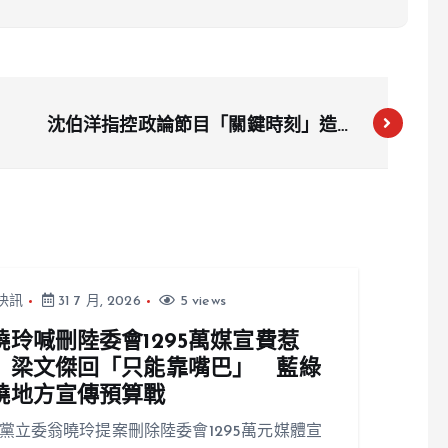
沈伯洋指控政論節目「關鍵時刻」造謠
攻擊，批評主持人口氣翻轉
快訊
31 7 月, 2026
5 views
曉玲喊刪陸委會1295萬媒宣費惹
 梁文傑回「只能靠嘴巴」 藍綠
燒地方宣傳預算戰
黨立委翁曉玲提案刪除陸委會1295萬元媒體宣