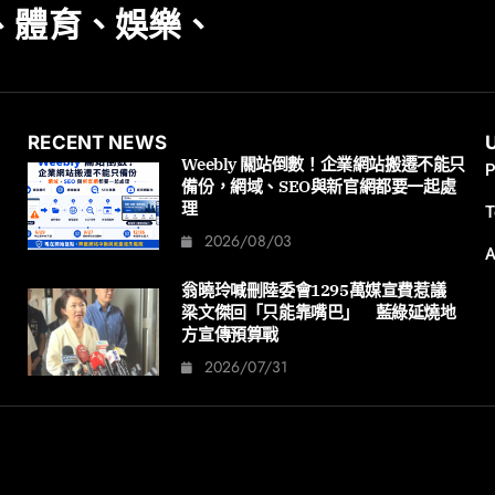
、體育、娛樂、
RECENT NEWS
Weebly 關站倒數！企業網站搬遷不能只
P
備份，網域、SEO與新官網都要一起處
理
T
2026/08/03
A
翁曉玲喊刪陸委會1295萬媒宣費惹議
梁文傑回「只能靠嘴巴」 藍綠延燒地
方宣傳預算戰
2026/07/31