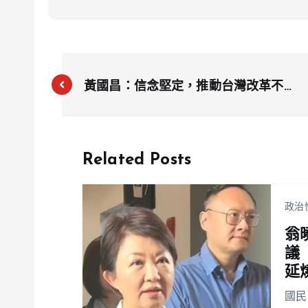
黃國昌：信念堅定，推動台灣改革不變
初衷
Related Posts
政治
翁
議
延
國民