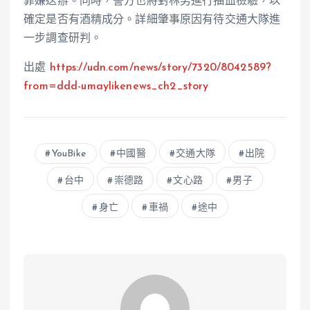
罪嫌送辦。同時，警方也將對林男進行抽血檢驗，以
確定是否有酒精成分。詳細肇事原因有待交通大隊進
一步調查研判。
出處
https://udn.com/news/story/7320/8042589?
from=ddd-
umaylikenews_ch2_story
YouBike
中國醫
交通大隊
出院
台中
崇德路
文心路
男子
身亡
車禍
途中