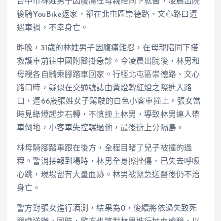
台中市林姓男子因腹痛在母親陪同下就醫，凌晨出院
後騎YouBike返家，卻在北屯區崇德路、文心路口遭
遇車禍，不幸身亡。
昨晚，31歲的林姓男子因腹痛難忍，在母親陪同下搭
救護車前往中國附醫掛急診。今凌晨出院後，林男和
母親各自騎乘腳踏車回家。行經北屯區崇德路、文心
路口時，疑似在交通號誌由黃燈轉紅燈之際進入路
口，遭66歲張姓女子駕駛的白色小客車撞上。張女當
時見綠燈起步右轉，不慎撞上林男，導致林男連人帶
車倒地，小客車失控輾過他，最後衝上分隔島。
林母騎腳踏車跟在後方，全程目睹了兒子被撞的過
程。警消接報到場時，林男全身擦挫傷，已失去呼吸
心跳，現場留有大量血跡。林男被緊急送醫後仍不治
身亡。
警方對張女進行酒測，結果為0，後續將依過失致死