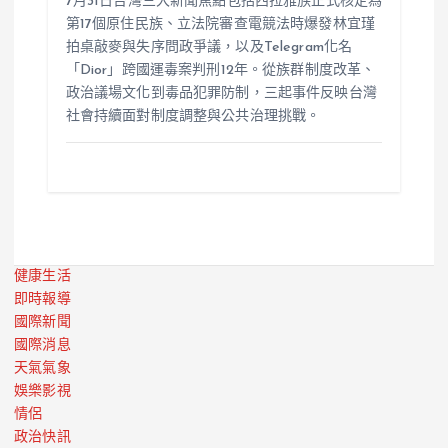
7月31日台灣三大新聞焦點包括西拉雅族正式核定為
第17個原住民族、立法院審查電競法時爆發林宜瑾
拍桌敲麥與失序問政爭議，以及Telegram化名
「Dior」跨國運毒案判刑12年。從族群制度改革、
政治議場文化到毒品犯罪防制，三起事件反映台灣
社會持續面對制度調整與公共治理挑戰。
健康生活
即時報導
國際新聞
國際消息
天氣氣象
娛樂影視
情侶
政治快訊