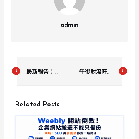
admin
最新報告：全
午後對流旺盛
球富豪大遷移
全台多地發布
潮來襲，中國
豪雨特報
大陸、英國及
Related Posts
印度成主要流
出國