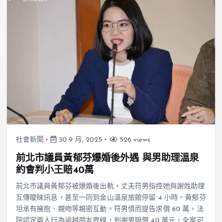
社會新聞
30 9 月, 2025
526 views
前北市議員黃郁芬爆婚後外遇 與男助理溫泉
約會判小王賠40萬
前北市議員黃郁芬被爆婚後出軌，丈夫符男指控她與謝姓助理
互傳曖昧訊息，甚至一同到金山溫泉旅館停留 4 小時。黃郁芬
坦承有擁抱、親吻等親密互動。符男憤而提告求償 60 萬，法
院認定兩人行為逾越朋友界線，判謝男賠償 40 萬元，全案可