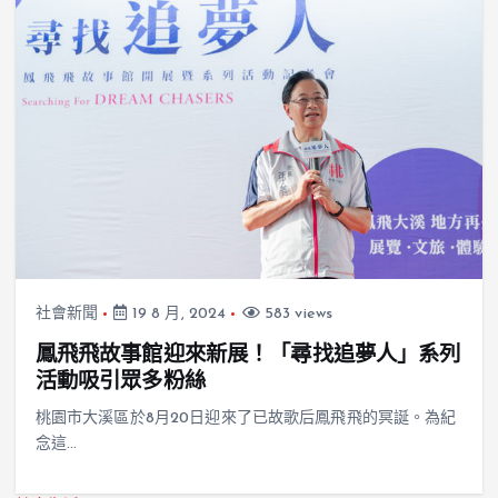
社會新聞
19 8 月, 2024
583 views
鳳飛飛故事館迎來新展！「尋找追夢人」系列
活動吸引眾多粉絲
桃園市大溪區於8月20日迎來了已故歌后鳳飛飛的冥誕。為紀
念這…