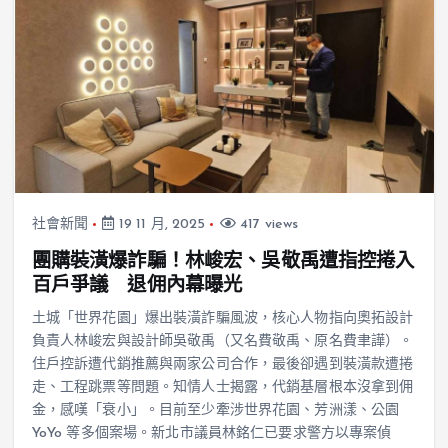
社會新聞
19 11 月, 2025
417 views
團購裝潢爆詐騙！林峻宏、吳敬禹遭指控捲入
百戶爭議 退佣內幕曝光
土城「世界花園」爆出裝潢詐騙風波，核心人物指向奧拓設計
負責人林峻宏與設計師吳敬禹（又名費敬禹、原名費聿譁）。
住戶控訴遭代銷推薦與兩家公司合作，最後卻遇到裝潢款遭捲
走、工程跳票等問題。知情人士揭露，代銷基層根本沒拿到佣
金，感嘆「衰小」。目前至少牽涉世界花園、芳洲漾、公園
YoYo 等多個案場。新北市議員林銘仁已要求警方以專案偵