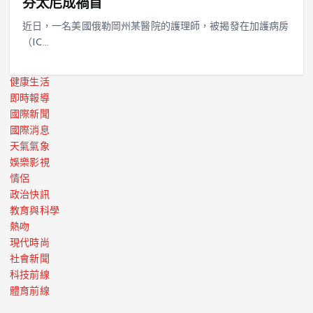
芬太尼成禍首
近日，一名美國俄勒岡州某醫院的護理師，被揭發在加護病房
（IC…
健康生活
即時報導
國際新聞
國際消息
天氣氣象
娛樂影視
情侶
政治快訊
教育與科學
熱吻
現代時尚
社會新聞
科技前線
體育前線