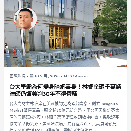
國際消息
10 2 月, 2026
249 views
台大學霸為何變身暗網毒梟！林睿庠砸千萬請
律師仍遭美判30年不得假釋
台大高材生林睿庠在美國被認定為暗網毒梟，創立Incognito
Market販售毒品，吸金逾30億元新台幣，平台更因摻雜芬太
尼的假藥釀成2死。林砸千萬聘請紐約頂級律師團，採取認罪
協商策略仍失敗，美國法院痛批其行徑冷血、具高度可預見
性，最終重判30年不得假釋，震撼司法與學界。