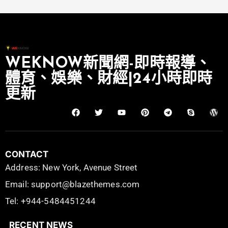
WEKNOW新聞網-即時報導、
體育、娛樂、財經|24小時即時
更新
CONTACT
Address: New York, Avenue Street
Email: support@blazethemes.com
Tel: +944-5484451244
RECENT NEWS