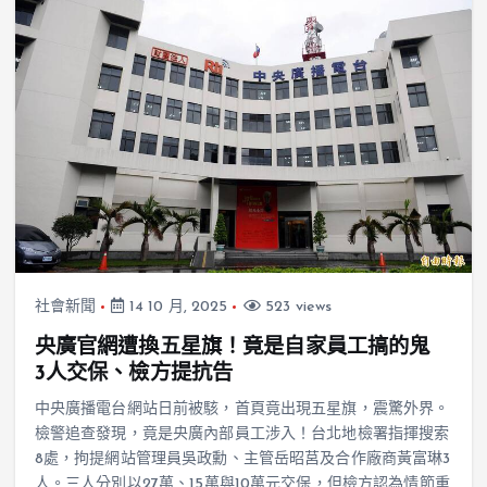
社會新聞
14 10 月, 2025
523 views
央廣官網遭換五星旗！竟是自家員工搞的鬼
3人交保、檢方提抗告
中央廣播電台網站日前被駭，首頁竟出現五星旗，震驚外界。
檢警追查發現，竟是央廣內部員工涉入！台北地檢署指揮搜索
8處，拘提網站管理員吳政勳、主管岳昭莒及合作廠商黃富琳3
人。三人分別以27萬、15萬與10萬元交保，但檢方認為情節重