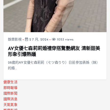
娛樂影視
2 7 月, 2024
1053 views
AV女優七森莉莉婚禮穿搭驚艷網友 清新甜美
形象引爆熱議
28歲的AV女優七森莉莉（七ツ森りり）日前參加表姊（妹）
的婚…
健康生活
即時報導
國際新聞
國際消息
天氣氣象