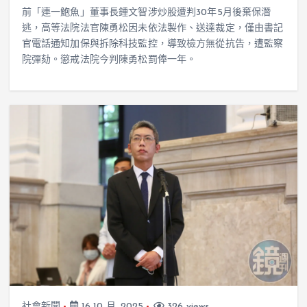
前「連一鮑魚」董事長鍾文智涉炒股遭判30年5月後棄保潛
逃，高等法院法官陳勇松因未依法製作、送達裁定，僅由書記
官電話通知加保與拆除科技監控，導致檢方無從抗告，遭監察
院彈劾。懲戒法院今判陳勇松罰俸一年。
社會新聞
16 10 月, 2025
326 views