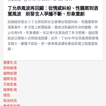
丁允恭風波再回顧：從情感糾紛、性騷案到酒
駕風波 前發言人爭議不斷、形象重創
前總統府發言人丁允恭因與女記者爆出情感糾紛、性騷擾案與
酒駕事件，多次登上新聞版面。懲戒法院最終判決他撤職、停
止任用3年，形象重創。女記者Y女曾指控丁多次劈腿、逼迫墮
胎並公開兩人合照造成困擾；此外，丁2021年在高雄酒駕撞傷
女騎士，雖獲不起訴，但一連串風波讓他重返政壇之路遙遙無
期。
健康生活
即時報導
國際新聞
國際消息
天氣氣象
娛樂影視
情侶
政治快訊