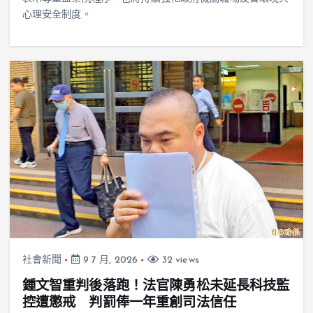
心理安全制度。
社會新聞
9 7 月, 2026
32 views
鍾文智重判後落跑！法官陳勇松未延長科技監
控遭懲戒 判罰俸一年重創司法信任