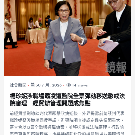
社會新聞
30 7 月, 2026
14 views
楊珍妮涉職場霸凌遭監院全票彈劾移送懲戒法
院審理 經貿辦管理問題成焦點
前經貿辦副總談判代表顏慧欣病逝後，外界揭露前總談判代表
楊珍妮疑涉職場霸凌爭議。監察院調查後認定違失情節重大，
審查會以13票全數通過彈劾案，並移送懲戒法院審理。行政院
表示尊重監察院程序，也將持續強化政府機關職場友善環境與