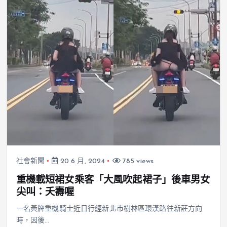
社會新聞
20 6 月, 2024
785 views
重機載短裙女乘客「大風吹起裙子」後車男女
尖叫：夭壽喔
一名黃牌重機騎士近日行經新北市樹林區環漢路往新莊方向
時，因後…